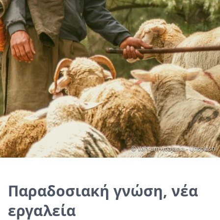
Copyright
© Vahram Adajania - Unsplash
Παραδοσιακή γνώση, νέα
εργαλεία