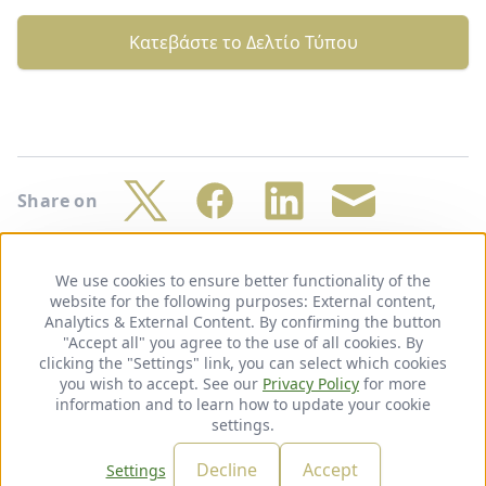
Κατεβάστε το Δελτίο Τύπου
Share on
Twitter
Facebook
LinkedIn
Share
by
We use cookies to ensure better functionality of the
Use
mail
website for the following purposes:
of
External content,
Footer
Πολιτική απορρήτου
Νομική σημείωση
Analytics & External Content
personal
. By confirming the button
"Accept all" you agree to the use of all cookies. By
data
clicking the "Settings" link, you can select which cookies
and
Follow
you wish to accept. See our
cookies
Privacy Policy
for more
information and to learn how to update your cookie
us
LinkedIn
settings.
on:
© 2026 adelphi. All rights reserved.
Decline
Accept
Settings