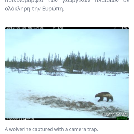
ολόκληρη την Ευρώπη.
Image
Copyright
© SCANDCAM
Περιγραφή
A wolverine captured with a camera trap.