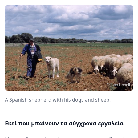
Image
Copyright
© John Linnell
Περιγραφή
A Spanish shepherd with his dogs and sheep.
Content
Εκεί που μπαίνουν τα σύγχρονα εργαλεία