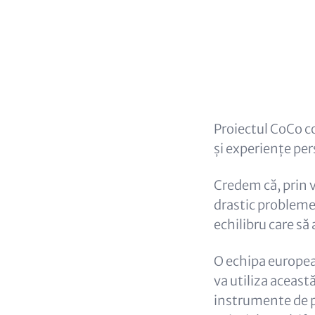
Headlin
(option
Content
Proiectul CoCo co
și experiențe per
Credem că, prin 
drastic probleme
echilibru care să 
O echipa europeană
va utiliza aceast
instrumente de po