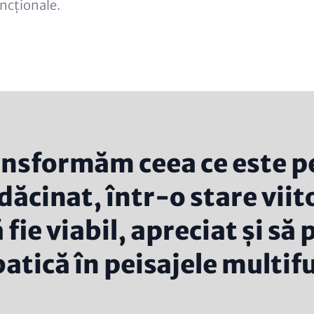
uncționale.
ansformăm ceea ce este p
dăcinat, într-o stare viit
 fie viabil, apreciat și să
batică în peisajele multif