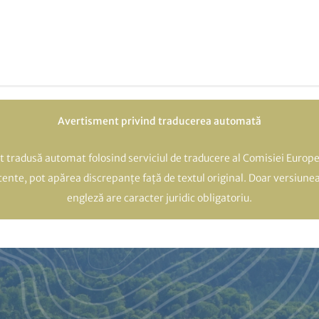
Avertisment privind traducerea automată
t tradusă automat folosind serviciul de traducere al Comisiei Europe
atente, pot apărea discrepanțe față de textul original. Doar versiunea
engleză are caracter juridic obligatoriu.