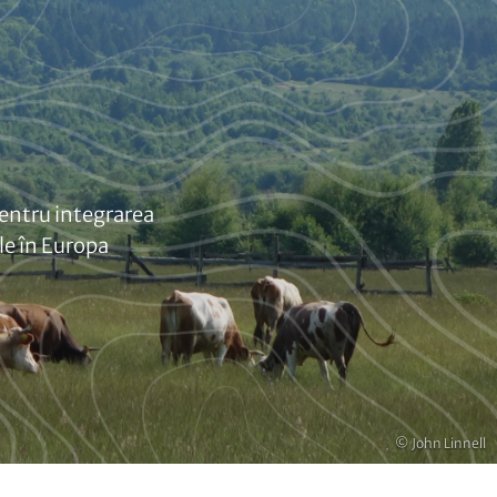
 pentru integrarea
le în Europa
Copyright
© John Linnell