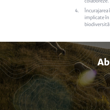
colaboreze.
Încurajarea î
implicate în
biodiversităț
Ab