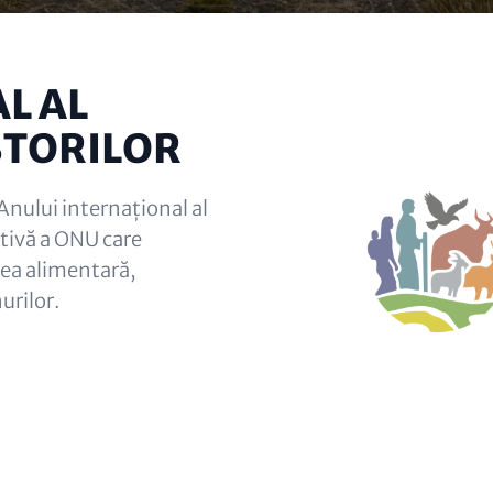
L AL
STORILOR
Anului internațional al
iativă a ONU care
atea alimentară,
urilor.