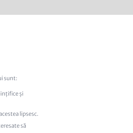
ui sunt:
nțifice și
 acestea lipsesc.
teresate să