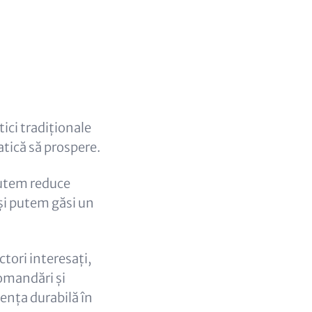
tici tradiționale
atică să prospere.
putem reduce
și putem găsi un
ctori interesați,
comandări și
tența durabilă în