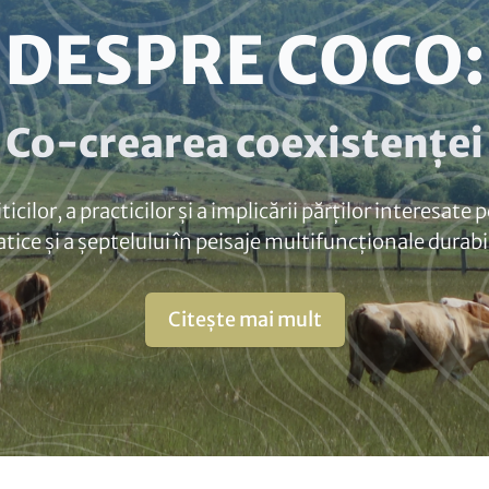
DESPRE COCO:
Co-crearea coexistenței
cilor, a practicilor și a implicării părților interesate
atice și a șeptelului în peisaje multifuncționale durabi
Citește mai mult