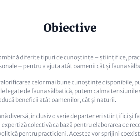
e
Obiective
al)
mbină diferite tipuri de cunoștințe – științifice, prac
sonale – pentru a ajuta atât oamenii cât și fauna sălb
valorificarea celor mai bune cunoștințe disponibile, 
le legate de fauna sălbatică, putem calma tensiunile 
aducă beneficii atât oamenilor, cât și naturii.
 diversă, inclusiv o serie de parteneri științifici și fa
ă expertiză colectivă ca bază pentru elaborarea de re
litică pentru practicieni. Acestea vor sprijini coexis