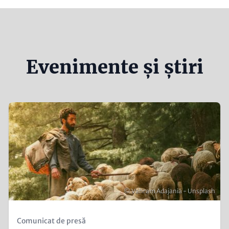
Evenimente și știri
Teaser
Image
Copyright
© Vahram Adajania - Unsplash
Kicker
Comunicat de presă