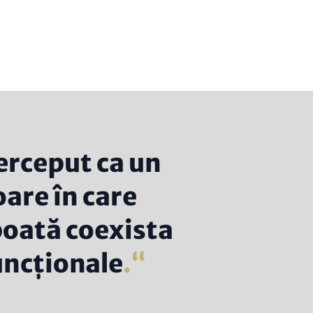
erceput ca un
oare în care
 poată coexista
uncționale
.