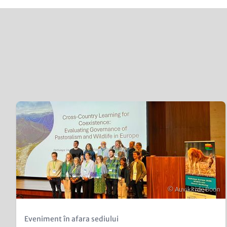
Content
Teaser
items
Image
Copyright
© Auvikki de Boon
Kicker
Eveniment în afara sediului