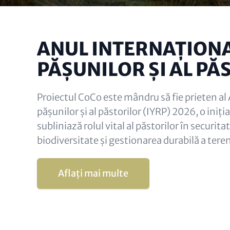
ANUL INTERNAȚIONA
PĂȘUNILOR ȘI AL PĂ
Proiectul CoCo este mândru să fie prieten al 
pășunilor și al păstorilor (IYRP) 2026, o iniț
subliniază rolul vital al păstorilor în securit
biodiversitate și gestionarea durabilă a teren
Aflați mai multe