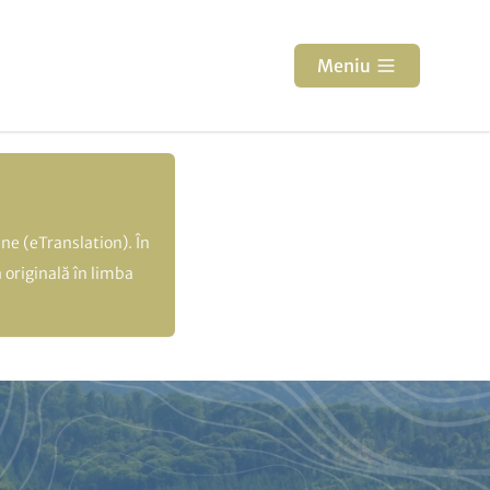
Meniu
ne (eTranslation). În
 originală în limba