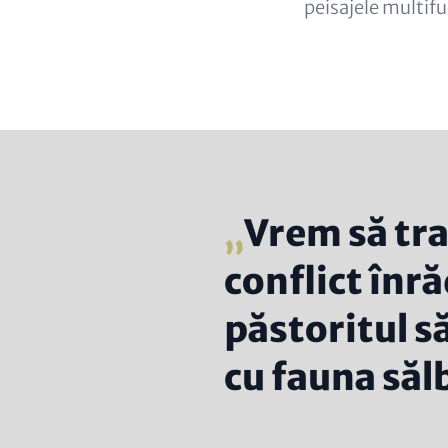
peisajele multif
Vrem să tr
conflict înră
păstoritul să
cu fauna săl