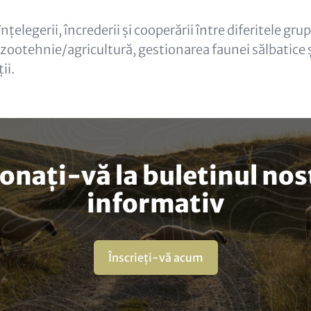
nțelegerii, încrederii și cooperării între diferitele gru
 zootehnie/agricultură, gestionarea faunei sălbatice 
ii.
onați-vă la buletinul nos
informativ
Înscrieți-vă acum