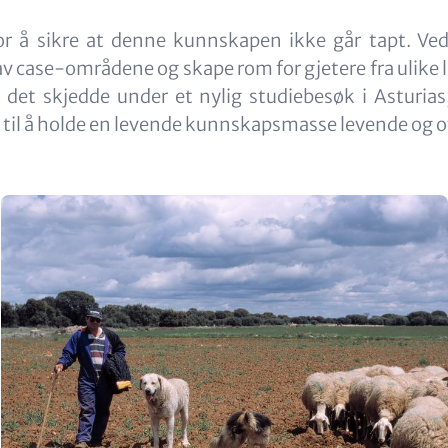
or å sikre at denne kunnskapen ikke går tapt. V
av case-områdene og skape rom for gjetere fra ulike l
k det skjedde under et nylig studiebesøk i Asturi
t til å holde en levende kunnskapsmasse levende og o
Image