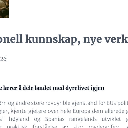
onell kunnskap, nye verk
026
 lærer å dele landet med dyrelivet igjen
jørn og andre store rovdyr ble gjenstand for EUs poli
ier, kjente gjetere over hele Europa dem allerede
llas' høyland og Spanias rangelands utviklet 
en praktisk forståelse av stor rovdyradferd