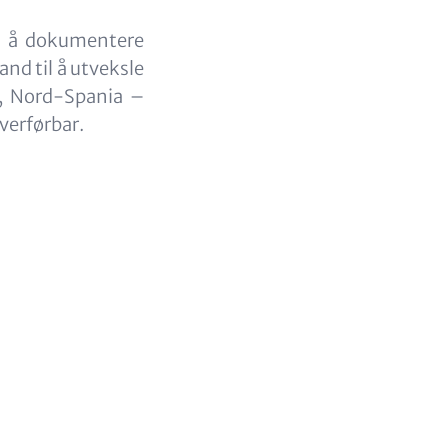
ed å dokumentere
and til å utveksle
as, Nord-Spania –
verførbar.