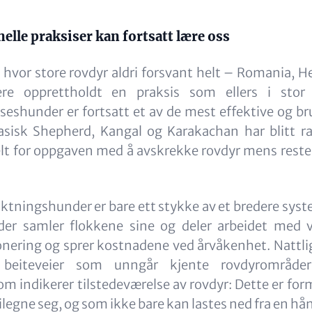
nelle praksiser kan fortsatt lære oss
 hvor store rovdyr aldri forsvant helt – Romania, He
re opprettholdt en praksis som ellers i stor
eshunder er fortsatt et av de mest effektive og b
sisk Shepherd, Kangal og Karakachan har blitt r
elt for oppgaven med å avskrekke rovdyr mens reste
ningshunder er bare ett stykke av et bredere syste
der samler flokkene sine og deler arbeidet med 
onering og sprer kostnadene ved årvåkenhet. Nattl
 beiteveier som unngår kjente rovdyrområde
om indikerer tilstedeværelse av rovdyr: Dette er fo
tilegne seg, og som ikke bare kan lastes ned fra en h