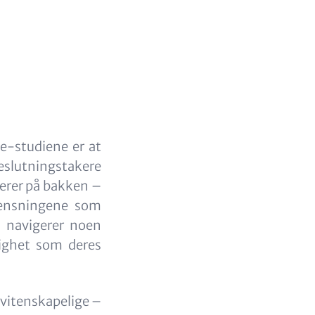
e-studiene er at
eslutningstakere
gerer på bakken –
rensningene som
g navigerer noen
lighet som deres
 vitenskapelige –