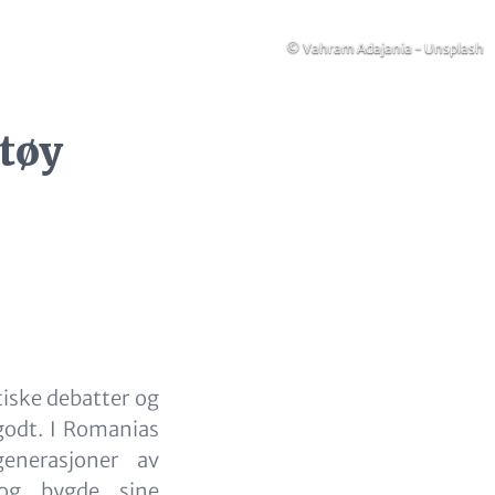
Opphavsrett
© Vahram Adajania - Unsplash
tøy
tiske debatter og
 godt. I Romanias
generasjoner av
, og bygde sine