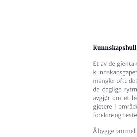
Content
Kunnskapshull 
Et av de gjenta
kunnskapsgapet 
mangler ofte det
de daglige ryt
avgjør om et be
gjetere i områd
foreldre og beste
Å bygge bro mell