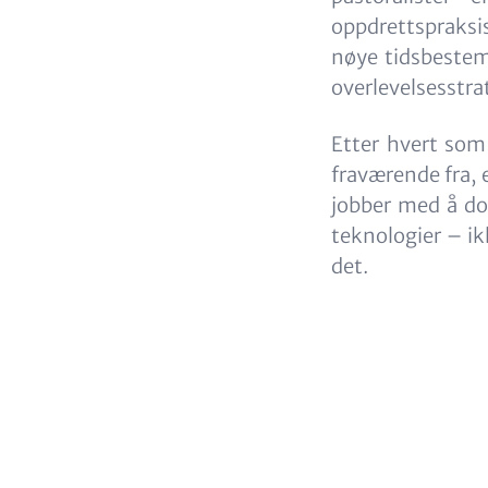
oppdrettspraksis
nøye tidsbestem
overlevelsesstra
Etter hvert som
fraværende fra,
jobber med å do
teknologier – ik
det.