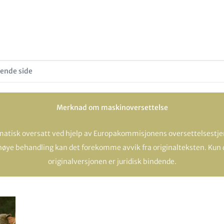
ende side
Merknad om maskinoversettelse
matisk oversatt ved hjelp av Europakommisjonens oversettelsestjen
r nøye behandling kan det forekomme avvik fra originalteksten. Kun
originalversjonen er juridisk bindende.