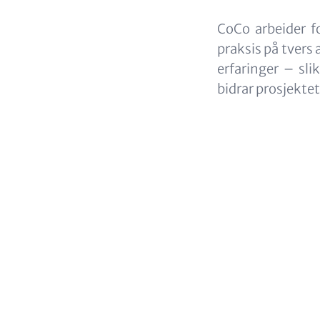
CoCo arbeider f
praksis på tvers 
erfaringer – sli
bidrar prosjekte