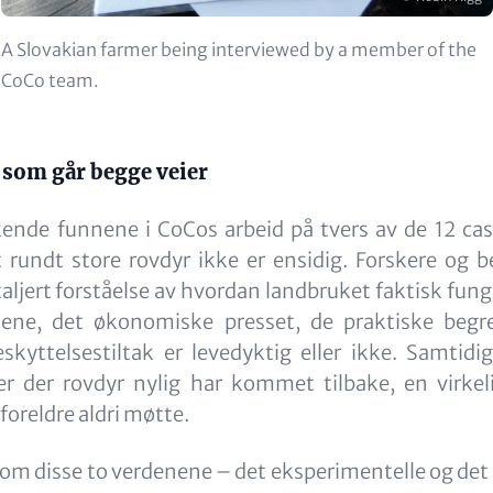
Beskrivelse
A Slovakian farmer being interviewed by a member of the
CoCo team.
som går begge veier
kende funnene i CoCos arbeid på tvers av de 12 cas
rundt store rovdyr ikke er ensidig. Forskere og b
aljert forståelse av hvordan landbruket faktisk fun
mene, det økonomiske presset, de praktiske beg
skyttelsestiltak er levedyktig eller ikke. Samtidi
er der rovdyr nylig har kommet tilbake, en virke
foreldre aldri møtte.
om disse to verdenene – det eksperimentelle og det