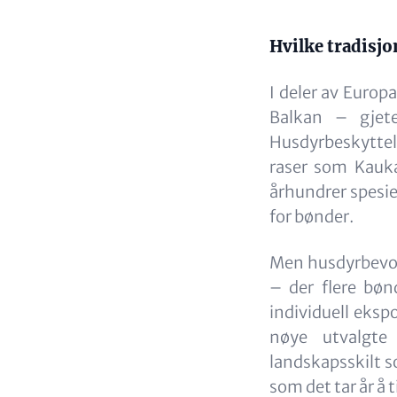
Content
Hvilke tradisjo
I deler av Europa
Balkan – gjete
Husdyrbeskyttels
raser som Kauka
århundrer spesi
for bønder.
Men husdyrbevokt
– der flere bøn
individuell eksp
nøye utvalgte
landskapsskilt s
som det tar år å 