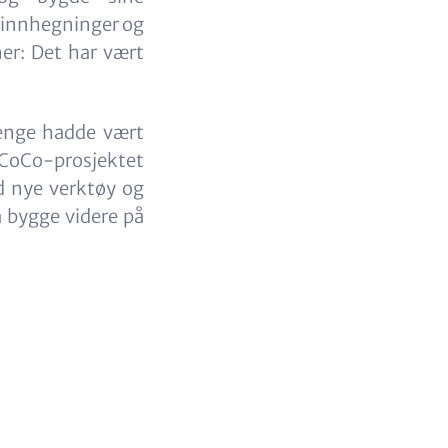
ttinnhegninger og
er: Det har vært
lenge hadde vært
 CoCo-prosjektet
d nye verktøy og
å bygge videre på