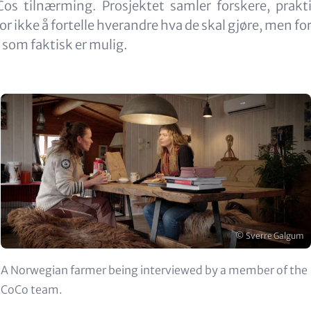
oCos tilnærming. Prosjektet samler forskere, prakt
or ikke å fortelle hverandre hva de skal gjøre, men for
 som faktisk er mulig.
Image
Opphavsrett
© Sverre Galgum
Beskrivelse
A Norwegian farmer being interviewed by a member of the
CoCo team.