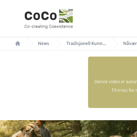
Hopp
til
hovedinnhold
Navigasjonssti
News
Tradisjonell Kunn...
Nåvær
Denne siden er auto
Til tross fo
Hero
Image