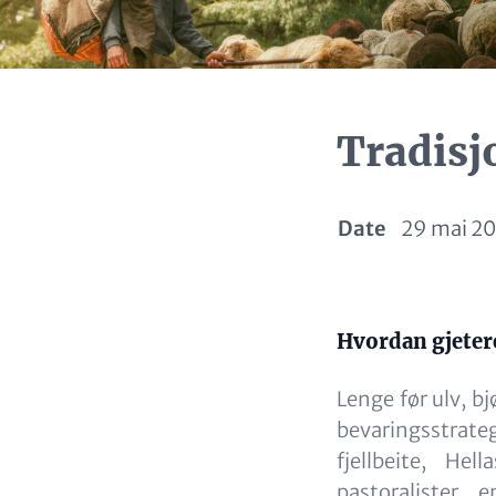
Tradisj
Date
29 mai 2
Paragraphs
Content
Hvordan gjetere
Lenge før ulv, b
bevaringsstrateg
fjellbeite, He
pastoralister 