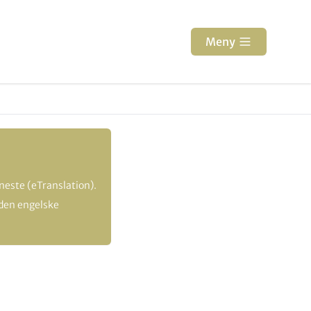
Meny
este (eTranslation).
 den engelske