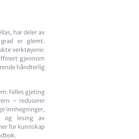
llas, har deler av
 grad er glemt.
rukte verktøyene:
affinert gjennom
rende håndterlig
m. Felles gjeting
vern – reduserer
ige innhegninger,
r og lesing av
rmer for kunnskap
åndbok.