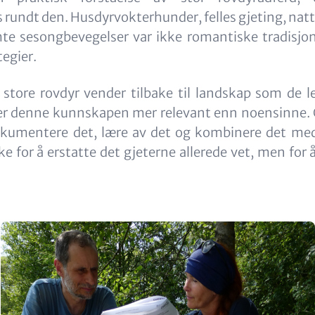
 rundt den. Husdyrvokterhunder, felles gjeting, na
te sesongbevegelser var ikke romantiske tradisjon
tegier.
 store rovdyr vender tilbake til landskap som de 
 er denne kunnskapen mer relevant enn noensinne.
kumentere det, lære av det og kombinere det me
ke for å erstatte det gjeterne allerede vet, men for 
Image