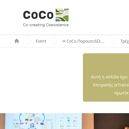
Παράκαμψη
προς
το
κυρίως
περιεχόμενο
Breadcrumb
Event
Η CoCo Παρουσιάζε...
Τρέ
Αυτή η σελίδα έχε
Επιτροπής (eTrans
πρωτότυ
Hero
Image