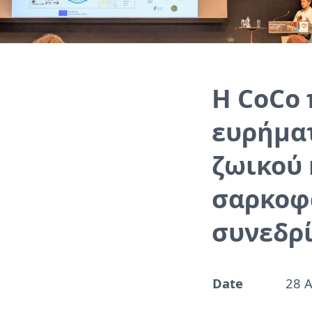
Η CoCo 
ευρήματ
ζωικού
σαρκοφά
συνεδρί
Date
28 