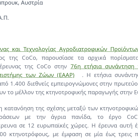
μπρουκ, Αυστρία
Α.Π.
νας και Τεχνολογίας Αγροδιατροφικών Προϊόντω
ρος της CoCo, παρουσίασε τα αρχικά πορίσματα
 έρευνας της CoCo στην
76η ετήσια συνάντηση 
πιστήμης των Ζώων (EAAP)
. Η ετήσια συνάντ
από 1.400 διεθνείς εμπειρογνώμονες στην πρωτεύο
ουν το μέλλον της κτηνοτροφικής παραγωγής στην 
ρη κατανόηση της σχέσης μεταξύ των κτηνοτροφικώ
δράσεων με την άγρια πανίδα, το έργο CoCo
ρευνα σε 12 ευρωπαϊκές χώρες. Η έρευνα αυτή έ
000 κτηνοτρόφους, με έμφαση σε μία έως τρεις π