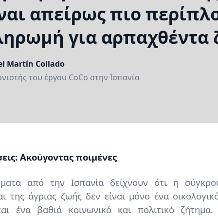
ναι απείρως πιο περίπλ
ληρωμή για αρπαχθέντα 
e
l Martín Collado
ion
ονιστής του έργου CoCo στην Ισπανία
ine)
σεις: Ακούγοντας ποιμένες
ματα από την Ισπανία δείχνουν ότι η σύγκρο
ι της άγριας ζωής δεν είναι μόνο ένα οικολογικ
αι ένα βαθιά κοινωνικό και πολιτικό ζήτημα. 