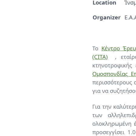
Location
Ίνσ
Organizer
Ε.Α.
Paragraphs
Content
Το
Κέντρο Έρευ
(CITA)
, εταί
κτηνοτροφικής
Ομοσπονδίας Ε
περισσότερους 
για να συζητήσ
Για την καλύτε
των αλληλεπι
ολοκληρωμένη έ
προσεγγίσει 1.