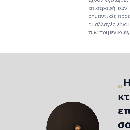
επιστροφή των 
σημαντικές προσ
οι αλλαγές είνα
των ποιμενικών,
Η
κτ
επ
σα