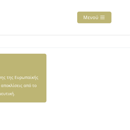
Μενού
σης της Ευρωπαϊκής
 αποκλίσεις από το
μευτική.