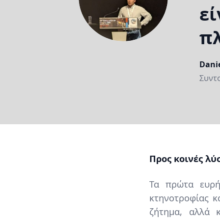
εί
π
Nam
Danie
Posit
Συντ
(subl
Content
Προς κοινές λύ
Τα πρώτα ευρή
κτηνοτροφίας κα
ζήτημα, αλλά κ