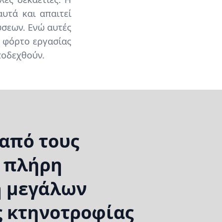
υτά και απαιτεί
ύσεων. Ενώ αυτές
ν φόρτο εργασίας
ποδεχθούν.
 από τους
ι πλήρη
η μεγάλων
ς κτηνοτροφίας