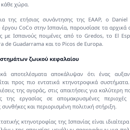
 κάθε χώρα.
ια της ετήσιας συνάντησης της EAAP, ο Daniel 
 έργου CoCo στην Ισπανία, παρουσίασε τα αρχικά
 με Ισπανούς ποιμένες από το Gredos, το El Espi
ra de Guadarrama και το Picos de Europa.
στημάτων ζωικού κεφαλαίου
ικά αποτελέσματα αποκάλυψαν ότι ένας αυξαν
είται προς πιο εντατικά κτηνοτροφικά συστήματα
πιέσεις της αγοράς, στις απαιτήσεις για καλύτερη π
ις της εργασίας σε απομακρυσμένες περιοχές
 συνθήκες και περιορισμένη πολιτική στήριξη.
τατικής κτηνοτροφίας της Ισπανίας είναι ιδιαίτερ
ί λόγω της απουσίας μεγάλων σαρκοφάγων για πολλ