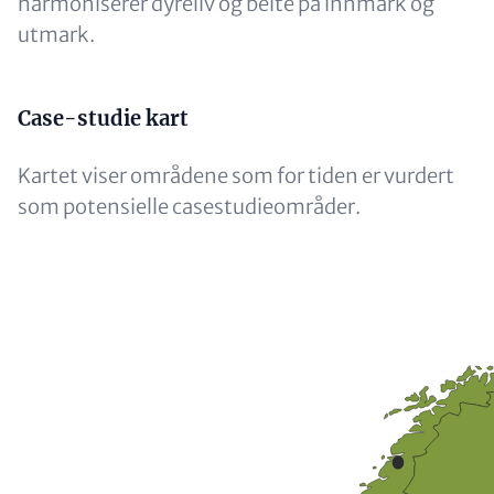
harmoniserer dyreliv og beite på innmark og
utmark.
Content
Case-studie kart
Kartet viser områdene som for tiden er vurdert
som potensielle casestudieområder.