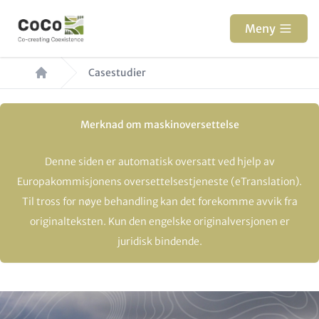
Hopp
til
Meny
hovedinnhold
Navigasjonssti
Casestudier
Merknad om maskinoversettelse
Denne siden er automatisk oversatt ved hjelp av
Europakommisjonens oversettelsestjeneste (eTranslation).
Til tross for nøye behandling kan det forekomme avvik fra
originalteksten. Kun den engelske originalversjonen er
juridisk bindende.
Paragraphs