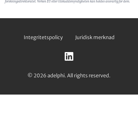
forskningsdirektoratet. Verken EU eller tilskuddsmyndigheten kan holdes ansvarlig for dem.
Footer
Integritetspolicy
Juridisk merknad
Follow
us
LinkedIn
on:
© 2026 adelphi. All rights reserved.