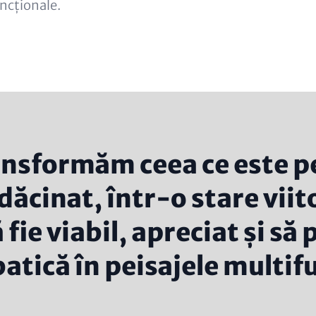
uncționale.
ansformăm ceea ce este p
dăcinat, într-o stare viit
 fie viabil, apreciat și să
batică în peisajele multif