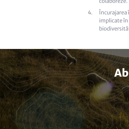
colaboreze.
Încurajarea î
implicate în
biodiversităț
Ab