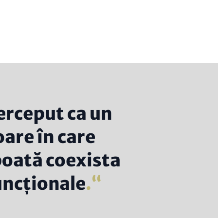
erceput ca un
oare în care
 poată coexista
uncționale
.