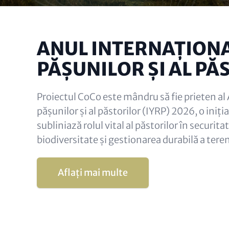
ANUL INTERNAȚIONA
PĂȘUNILOR ȘI AL PĂ
Proiectul CoCo este mândru să fie prieten al 
pășunilor și al păstorilor (IYRP) 2026, o iniț
subliniază rolul vital al păstorilor în securit
biodiversitate și gestionarea durabilă a teren
Aflați mai multe