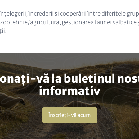
nțelegerii, încrederii și cooperării între diferitele gru
 zootehnie/agricultură, gestionarea faunei sălbatice 
ii.
onați-vă la buletinul nos
informativ
Înscrieți-vă acum