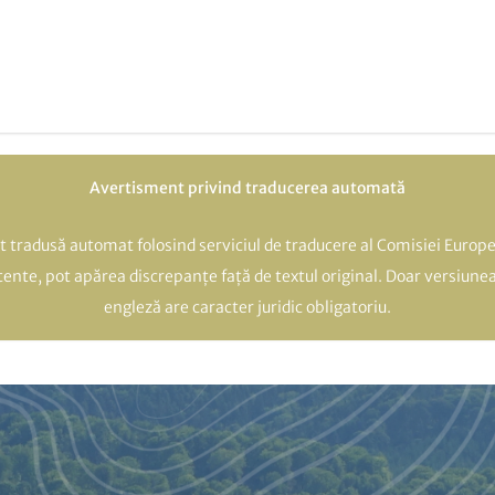
Avertisment privind traducerea automată
t tradusă automat folosind serviciul de traducere al Comisiei Europe
atente, pot apărea discrepanțe față de textul original. Doar versiunea
engleză are caracter juridic obligatoriu.