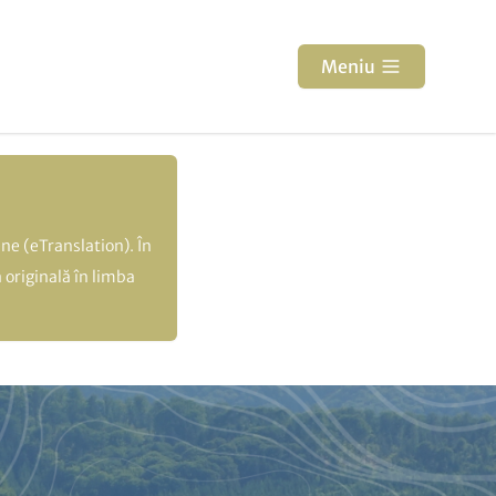
Meniu
ne (eTranslation). În
 originală în limba