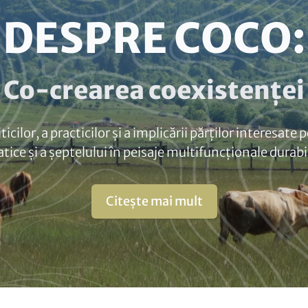
DESPRE COCO:
Co-crearea coexistenței
cilor, a practicilor și a implicării părților interesate
atice și a șeptelului în peisaje multifuncționale durabi
Citește mai mult