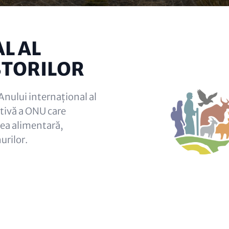
L AL
STORILOR
Anului internațional al
iativă a ONU care
atea alimentară,
urilor.