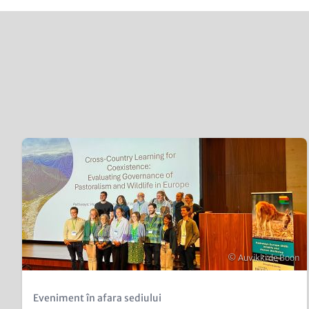
Content
Teaser
items
Image
Copyright
© Auvikki de Boon
Kicker
Eveniment în afara sediului