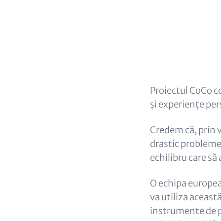
Headlin
(option
Content
Proiectul CoCo co
și experiențe per
Credem că, prin 
drastic probleme
echilibru care să 
O echipa europeană
va utiliza aceast
instrumente de po