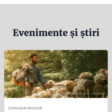
Evenimente și știri
Teaser
Image
Copyright
© Vahram Adajania - Unsplash
Kicker
Comunicat de presă