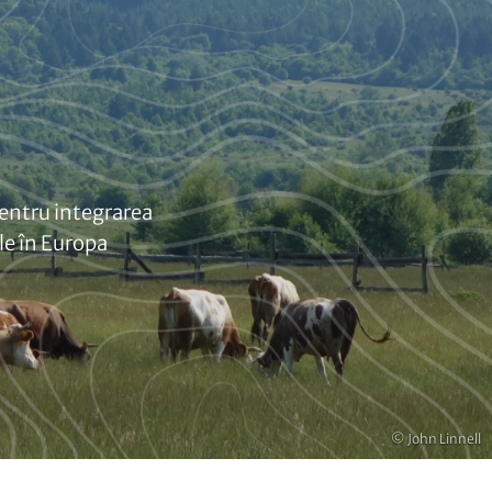
 pentru integrarea
le în Europa
Copyright
© John Linnell