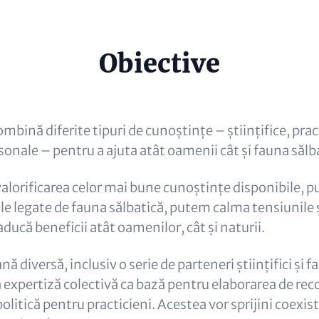
e
Obiective
al)
mbină diferite tipuri de cunoștințe – științifice, prac
sonale – pentru a ajuta atât oamenii cât și fauna sălb
valorificarea celor mai bune cunoștințe disponibile, 
le legate de fauna sălbatică, putem calma tensiunile 
aducă beneficii atât oamenilor, cât și naturii.
 diversă, inclusiv o serie de parteneri științifici și fa
ă expertiză colectivă ca bază pentru elaborarea de re
litică pentru practicieni. Acestea vor sprijini coexis