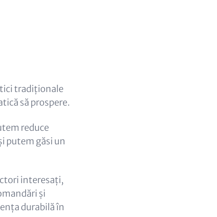
tici tradiționale
atică să prospere.
putem reduce
și putem găsi un
ctori interesați,
comandări și
tența durabilă în