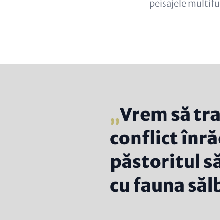
peisajele multif
Vrem să tr
conflict înră
păstoritul să
cu fauna săl