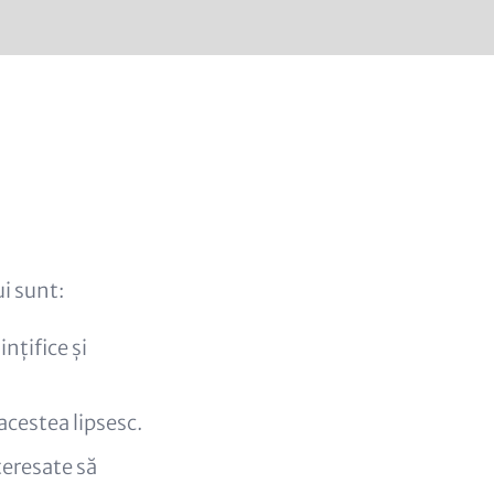
ui sunt:
nțifice și
 acestea lipsesc.
teresate să