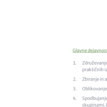
Headlin
(option
Content
Glavne dejavnos
Združevanje 
praktičnih i
Zbiranje in 
Oblikovanje
Spodbujanje
skupinami, k