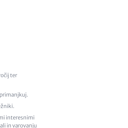
čij ter
 primanjkuj.
žniki.
mi interesnimi
ali in varovanju