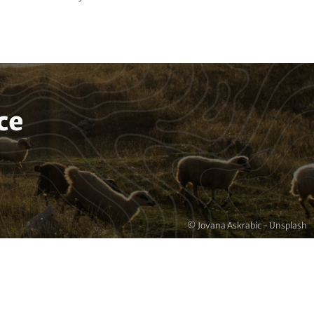
ce
Copyright
© Jovana Askrabic - Unsplash