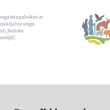
nega leta pašnikov in
rja ključno vlogo
sti, biotske
emljišč.