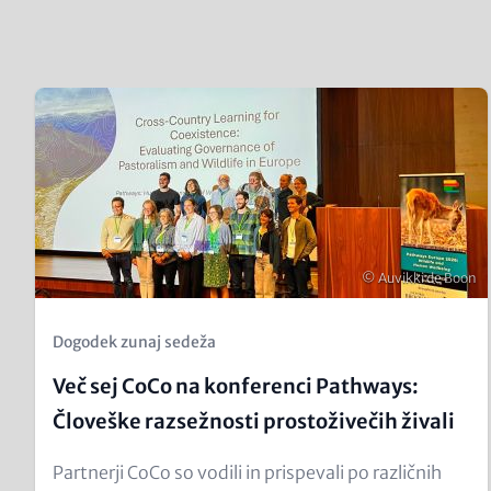
Content
Teaser
items
Image
Copyright
© Auvikki de Boon
Kicker
Dogodek zunaj sedeža
(Teaser)
Več sej CoCo na konferenci Pathways:
Človeške razsežnosti prostoživečih živali
Text
Partnerji CoCo so vodili in prispevali po različnih