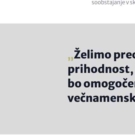
soobstajanje v 
Želimo preo
prihodnost, 
bo omogočen
večnamenski