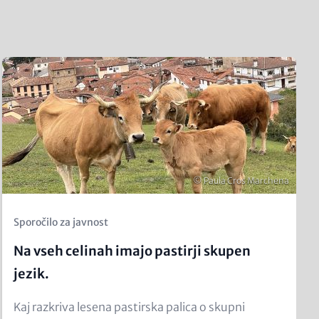
Teaser
Image
Copyright
© Paula Cros Marchena
Kicker
Sporočilo za javnost
(Teaser)
Na vseh celinah imajo pastirji skupen
jezik.
Text
Kaj razkriva lesena pastirska palica o skupni