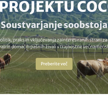
 PROJEKTU COC
Soustvarjanje soobstoja
olitik, praks in vključevanja zainteresiranih strani z
vali in domačih pašnih živali v trajnostne večnamens
Preberite več