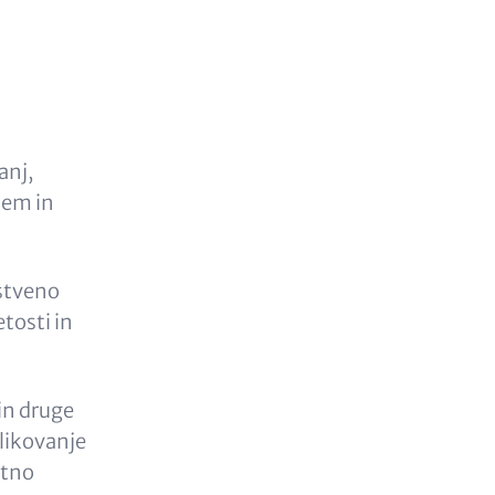
anj,
dem in
istveno
tosti in
in druge
likovanje
stno