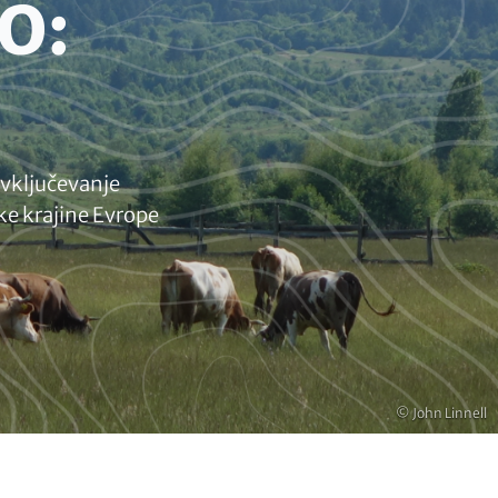
O:
a vključevanje
ke krajine Evrope
Copyright
© John Linnell