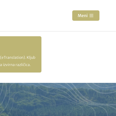
Meni
(eTranslation). Kljub
 izvirna različica.