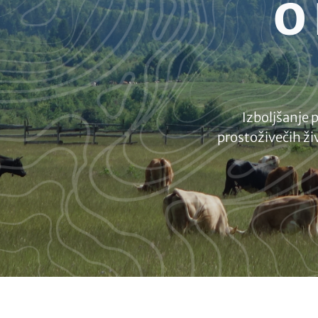
HEADLINE
O
(OPTIONAL)
Subline
(optional)
Izboljšanje p
prostoživečih ži
Buttons