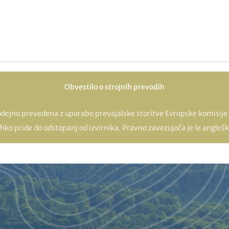
Obvestilo o strojnih prevodih
odejno prevedena z uporabo prevajalske storitve Evropske komisije 
hko pride do odstopanj od izvirnika. Pravno zavezujoča je le angleška