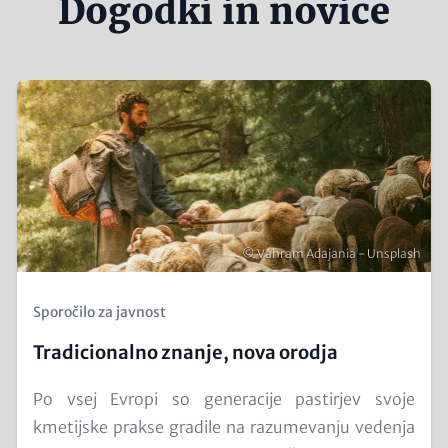
Dogodki in novice
Teaser
Image
Copyright
© Vahram Adajania - Unsplash
Kicker
Sporočilo za javnost
(Teaser)
Tradicionalno znanje, nova orodja
Text
Po vsej Evropi so generacije pastirjev svoje
for
kmetijske prakse gradile na razumevanju vedenja