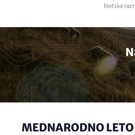
biotske raz
N
MEDNARODNO LETO