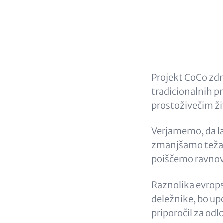
Headlin
(option
Content
Projekt CoCo zdr
tradicionalnih 
prostoživečim ži
Verjamemo, da la
zmanjšamo težav
poiščemo ravnoves
Raznolika evrops
deležnike, bo up
priporočil za odl