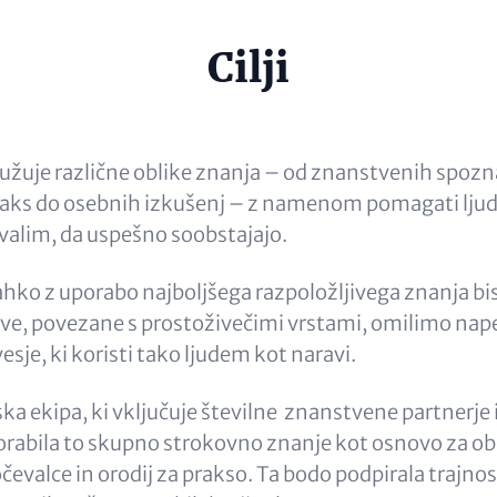
e
Cilji
al)
užuje različne oblike znanja – od znanstvenih spozn
praks do osebnih izkušenj – z namenom pomagati lju
valim, da uspešno soobstajajo.
hko z uporabo najboljšega razpoložljivega znanja b
e, povezane s prostoživečimi vrstami, omilimo nape
je, ki koristi tako ljudem kot naravi.
ka ekipa, ki vključuje številne znanstvene partnerje 
orabila to skupno strokovno znanje kot osnovo za ob
očevalce in orodij za prakso. Ta bodo podpirala trajno