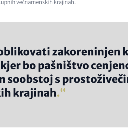
skupnih večnamenskih krajinah.
blikovati zakoreninjen k
kjer bo pašništvo cenjen
 soobstoj s prostoživeči
h krajinah
.