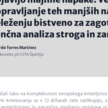
pravljanje teh manjših n
leženju bistveno za zagot
nčna analiza stroga in za
e
do Torres Martínez
ion
kovalec pri CITA Španija
ine)
našali tako na kompleksnost evropskega kmetijstva
mi kmetovanja se v 12 državah zelo razlikujejo, za
standardizirana in natančna vprašanja raziskave n