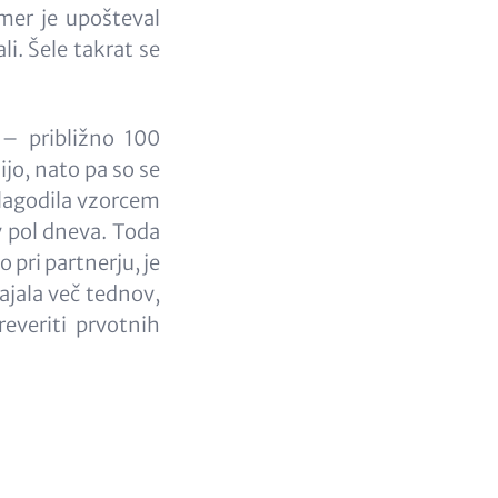
emer je upošteval
li. Šele takrat se
– približno 100
ijo, nato pa so se
ilagodila vzorcem
v pol dneva. Toda
o pri partnerju, je
rajala več tednov,
reveriti prvotnih