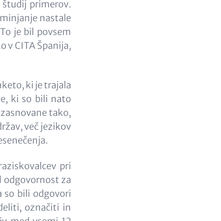
 študij primerov.
eminjanje nastale
 To je bil povsem
o v CITA Španija,
eto, ki je trajala
e, ki so bili nato
a zasnovane tako,
držav, več jezikov
resenečenja.
raziskovalcev pri
l odgovornost za
a so bili odgovori
eliti, označiti in