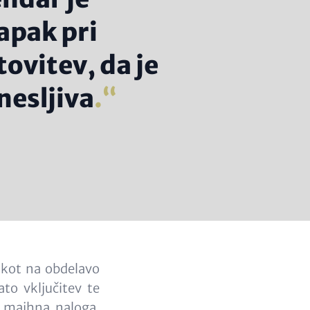
apak pri
ovitev, da je
nesljiva
.
 kot na obdelavo
to vključitev te
i majhna naloga.