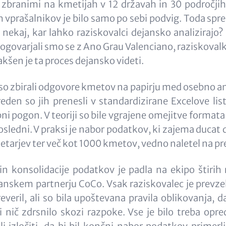
 zbranimi na kmetijah v 12 državah in 30 področjih
h vprašalnikov je bilo samo po sebi podvig. Toda spr
nekaj, kar lahko raziskovalci dejansko analizirajo?
Pogovarjali smo se z Ano Grau Valenciano, raziskovalk
kakšen je ta proces dejansko videti.
so zbirali odgovore kmetov na papirju med osebno ank
eden so jih prenesli v standardizirane Excelove list
ni pogon. V teoriji so bile vgrajene omejitve format
sledni. V praksi je nabor podatkov, ki zajema ducat 
ketarjev ter več kot 1000 kmetov, vedno naletel na p
in konsolidacije podatkov je padla na ekipo štirih 
anskem partnerju CoCo. Vsak raziskovalec je prevze
everil, ali so bila upoštevana pravila oblikovanja, d
 nič zdrsnilo skozi razpoke. Vse je bilo treba opred