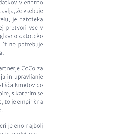
odatkov v enotno
avlja, že vsebuje
elu, je datoteka
j pretvori vse v
v glavno datoteko
 ´t ne potrebuje
a.
artnerje CoCo za
ja in upravljanje
tališča kmetov do
bire, s katerim se
, to je empirična
o.
eri je eno najbolj