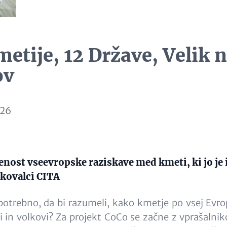
metije, 12 Države, Velik 
ov
026
enost vseevropske raziskave med kmeti, ki jo je 
skovalci CITA
potrebno, da bi razumeli, kako kmetje po vsej Evrop
 in volkovi? Za projekt CoCo se začne z vprašalnik