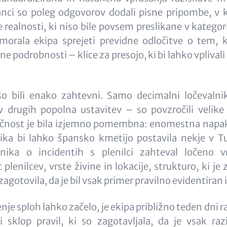
anci so poleg odgovorov dodali pisne pripombe, v k
 realnosti, ki niso bile povsem preslikane v kategor
 morala ekipa sprejeti previdne odločitve o tem, 
ne podrobnosti – klice za presojo, ki bi lahko vplival
 so bili enako zahtevni. Samo decimalni ločevalni
 v drugih popolna ustavitev – so povzročili velike
čnost je bila izjemno pomembna: enomestna napa
nika bi lahko špansko kmetijo postavila nekje v Tu
lnika o incidentih s plenilci zahteval ločeno v
plenilcev, vrste živine in lokacije, strukturo, ki j
zagotovila, da je bil vsak primer pravilno evidentiran 
enje sploh lahko začelo, je ekipa približno teden dni 
 sklop pravil, ki so zagotavljala, da je vsak raz