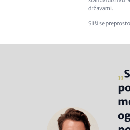
standardizirati 
državami.
Sliši se preprosto
S
po
mo
og
po