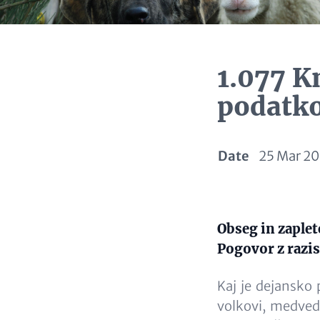
1.077 K
podatk
Date
25 Mar 2
Paragraphs
Content
Obseg in zaplet
Pogovor z razi
Kaj je dejansko 
volkovi, medvedi