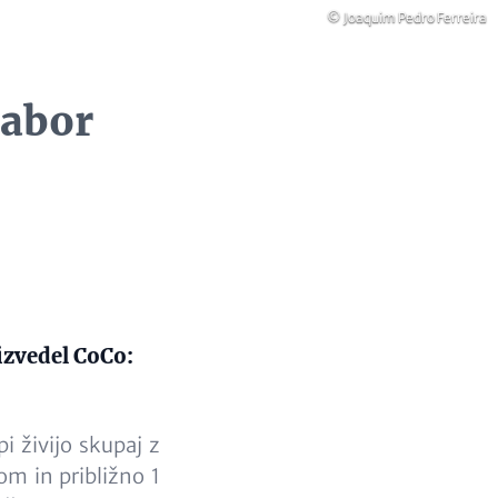
Copyright
© Joaquim Pedro Ferreira
nabor
izvedel CoCo:
i živijo skupaj z
om in približno 1