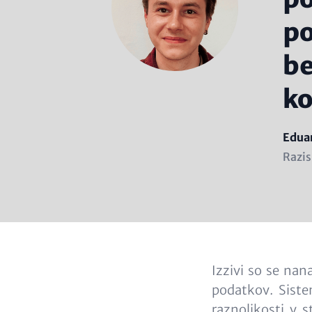
po
be
ko
Nam
Eduar
Posit
Razis
(subl
Content
Izzivi so se na
podatkov. Siste
raznolikosti v 