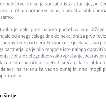
odločitve, ko se je soočal z isto situacijo, pri č
em in robnih primerov, ki bi jih podatki lahko bruha
o samo.
topka je delo prek nabora podatkov ene države 
ajalo od enega celega dne do nekaj dni za prvo reviz
 ponovitve s partnerji. Na koncu se je ekipa tako pr
 partnerja, da je bilo mogoče isto nalogo opraviti 
čenja je bila le del zgodbe: vsako vprašanje, postavljen
ktronskih sporočil in spletnih srečanj, ki so lahko t
i delavci na terenu še vedno zunaj in niso mogli p
pirni obliki.
n štetje