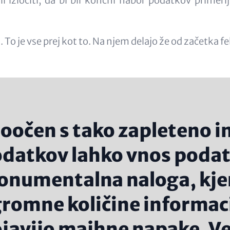
ali izločiti, da bi bil končni nabor podatkov primer
. To je vse prej kot to. Na njem delajo že od začetka fe
oočen s tako zapleteno i
datkov lahko vnos poda
numentalna naloga, kjer
romne količine informac
javijo majhne napake. Ve