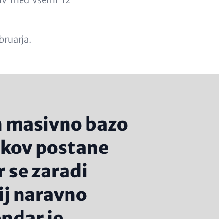
ljiv med vsemi 12
bruarja.
n masivno bazo
tkov postane
 se zaradi
ij naravno
ndar je