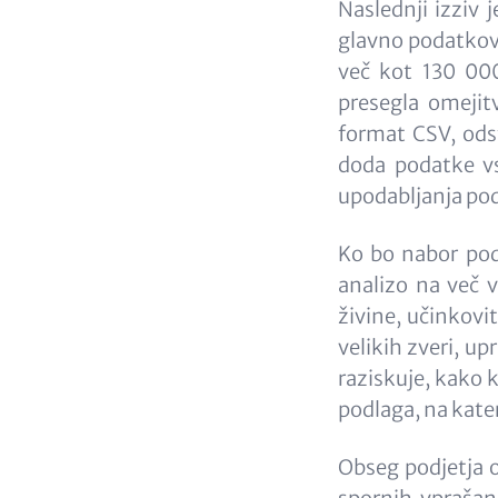
Naslednji izziv
glavno podatkovn
več kot 130 000
presegla omejit
format CSV, odst
doda podatke vs
upodabljanja pod
Ko bo nabor pod
analizo na več v
živine, učinkovi
velikih zveri, up
raziskuje, kako 
podlaga, na kate
Obseg podjetja od