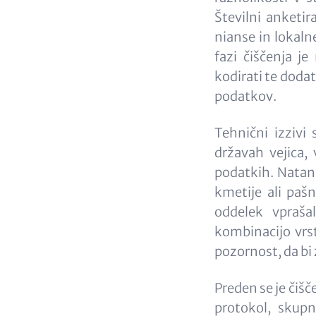
Številni anketir
nianse in lokalne
fazi čiščenja je
kodirati te dodat
podatkov.
Tehnični izzivi
državah vejica,
podatkih. Natan
kmetije ali paš
oddelek vpraša
kombinacijo vrst 
pozornost, da bi 
Preden se je čišč
protokol, skupni