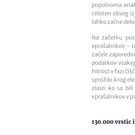
popolnoma enake 
celoten obseg izj
lahko začne del
Na začetku pos
vprašalnikov – tr
začele zaporedne
podatkov vsakega
hitrost v fazi čiš
sprožilo krog ele
zlasti ko so bil
vprašalnikov v pa
Content
130.000 vrstic i