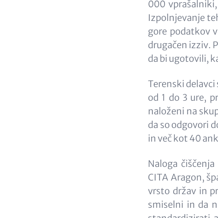
000 vprašalniki,
Izpolnjevanje te
gore podatkov v 
drugačen izziv. 
da bi ugotovili, 
Terenski delavci 
od 1 do 3 ure, pr
naloženi na skup
da so odgovori do
in več kot 40 an
Naloga čiščenja 
CITA Aragon, šp
vrsto držav in pr
smiselni in da ni