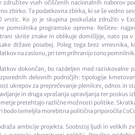
 je združitev vseh očiščenih nacionalnih naborov p
o zbirko. Ta podatkovna zbirka, ki se še vedno sest
 vrstic. Ko jo je skupina poskušala združiti v Exc
ve pomnilnika programske opreme. Rešitev: najpre
rani skrite znake in oblikuje domišljije, nato pa 
ake države posebej. Poleg tega brez vmesnika, ki
atkov na zaslonu, pri tem prihranijo tono pomnilnik
atkov dokončan, bo razdeljen med raziskovalne p
zporednih delovnih področjih: tipologije kmetovan
tost ukrepov za preprečevanje plenilcev, odnos in s
ravljanje in druga vprašanja upravljanja ter poskus iz
kmetje pretehtajo različne možnosti politike. Skratka
ri bodo temeljila morebitna politična priporočila CoC
raža ambicije projekta. Soobstoj ljudi in velikih zv