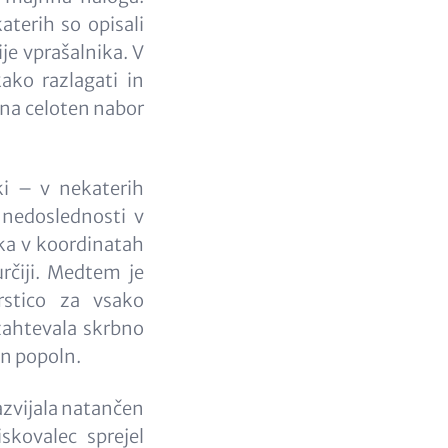
aterih so opisali
ije vprašalnika. V
kako razlagati in
i na celoten nabor
ki – v nekaterih
 nedoslednosti v
ka v koordinatah
rčiji. Medtem je
rstico za vsako
e zahtevala skrbno
in popoln.
razvijala natančen
iskovalec sprejel