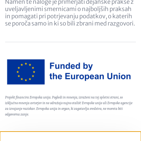
Namen te naloge je primerjati dejanske prakse z
uveljavljenimi smernicami o najboljših praksah
in pomagati pri potrjevanju podatkov, o katerih
se poroča samo in ki so bili zbrani med razgovori.
Image
Text
Projekt financira Evropska unija. Pogledi in mnenja, izraženi na tej spletni strani, so
(optional)
izključno mnenja avtorjev in ne odražajo nujno stališč Evropske unije ali Evropske agencije
za izvajanje raziskav. Evropska unija in organ, ki zagotavlja sredstva, ne moreta biti
odgovorna zanje.