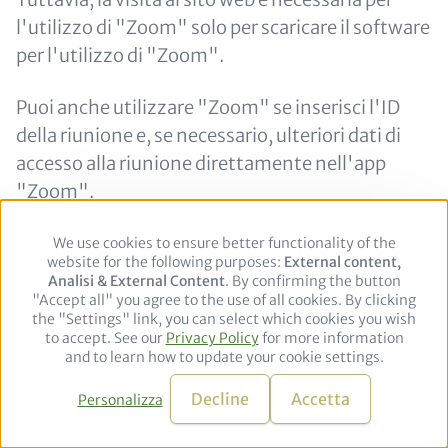
l'utilizzo di "Zoom" solo per scaricare il software
per l'utilizzo di "Zoom".
Puoi anche utilizzare "Zoom" se inserisci l'ID
della riunione e, se necessario, ulteriori dati di
accesso alla riunione direttamente nell'app
"Zoom".
Se non vuoi o non puoi utilizzare l'app "Zoom",
We use cookies to ensure better functionality of the
Use
website for the following purposes:
of
External content,
le funzioni di base sono disponibili anche
Analisi & External Content
personal
. By confirming the button
tramite una versione browser, che puoi trovare
"Accept all" you agree to the use of all cookies. By clicking
data
the "Settings" link, you can select which cookies you wish
and
anche sul sito web di "Zoom".
to accept. See our
Privacy Policy
cookies
for more information
and to learn how to update your cookie settings.
Durante l'utilizzo di "Zoom" vengono elaborati
Decline
Accetta
Personalizza
diversi tipi di dati. L'estensione dei dati dipende
anche dalle informazioni che fornisci prima o