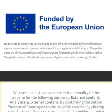
Image
Text
Finansieras av Europeiska unionen. Synpunkter och åsikter som framförs är dock endast
(optional)
upphovsmannens eller upphovsmännens och återspeglar inte nödvändigtvis Europeiska
unionens eller Europeiska genomförandeorganet för forskning åsikter och åsikter. Varken
Europeiska unionen eller den beviljande myndigheten kan hållas ansvariga för dem.
Footer
Zásady ochrany osobných údajov
We use cookies to ensure better functionality of the
Use
Juridisk information
website for the following purposes:
of
External content,
Analytics & External Content
personal
. By confirming the button
"Accept all" you agree to the use of all cookies. By clicking
data
the "Settings" link, you can select which cookies you wish
and