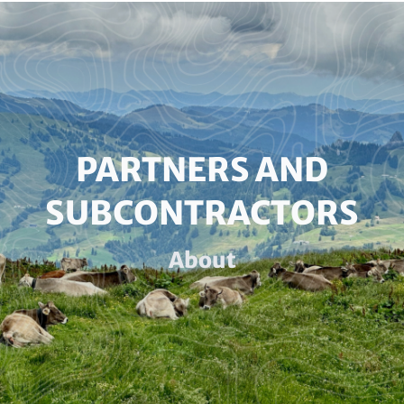
Paragraphs
HEADLINE
PARTNERS AND
(OPTIONAL)
SUBCONTRACTORS
Subline
About
(optional)