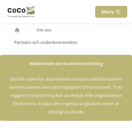
Hoppa
till
Meny
huvudinnehåll
Länkstig
Om oss
Partners och underleverantörer
Meddelande om maskinöversättning
Den här sidan har automatiskt översatts med Europeiska
kommissionens översättningstjänst (eTranslation). Trots
noggrann bearbetning kan avvikelser från originaltexten
förekomma. Endast den engelska originalversionen är
rättsligt bindande.