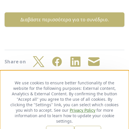
Διαβάστε περισσότερα για το συνέδριο.
Share on
Twitter
Facebook
LinkedIn
Share
by
We use cookies to ensure better functionality of the
Use
mail
website for the following purposes:
of
External content,
Footer
Πολιτική απορρήτου
Νομική σημείωση
Analytics & External Content
personal
. By confirming the button
"Accept all" you agree to the use of all cookies. By
data
clicking the "Settings" link, you can select which cookies
and
Follow
you wish to accept. See our
cookies
Privacy Policy
for more
information and to learn how to update your cookie
us
LinkedIn
settings.
on: