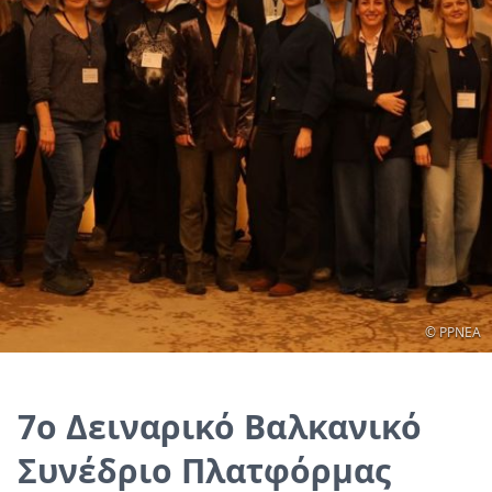
Copyright
© PPNEA
7ο Δειναρικό Βαλκανικό
Συνέδριο Πλατφόρμας