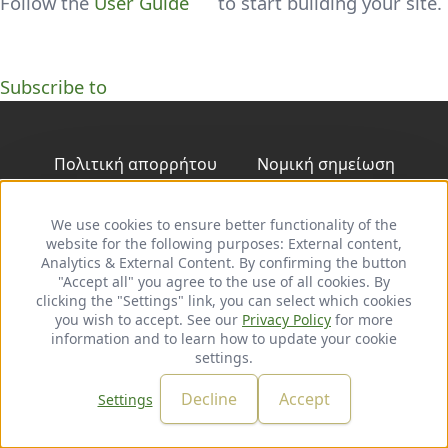
Follow the
User Guide
to start building your site.
Subscribe to
Footer
Πολιτική απορρήτου
Νομική σημείωση
Follow
We use cookies to ensure better functionality of the
Use
website for the following purposes:
of
External content,
us
LinkedIn
Analytics & External Content
personal
. By confirming the button
on:
"Accept all" you agree to the use of all cookies. By
data
© 2026 adelphi. All rights reserved.
clicking the "Settings" link, you can select which cookies
and
you wish to accept. See our
cookies
Privacy Policy
for more
information and to learn how to update your cookie
settings.
Decline
Accept
Settings