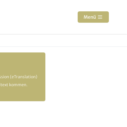
Menü
sion (eTranslation)
altext kommen.