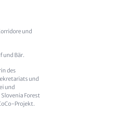
Korridore und
f und Bär.
rin des
Sekretariats und
ei und
 Slovenia Forest
 CoCo-Projekt.