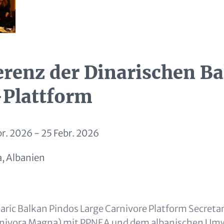
erenz der Dinarischen B
Plattform
br. 2026
-
25 Febr. 2026
a, Albanien
aric Balkan Pindos Large Carnivore Platform Secretar
rnivora Magna) mit PPNEA und dem albanischen Um