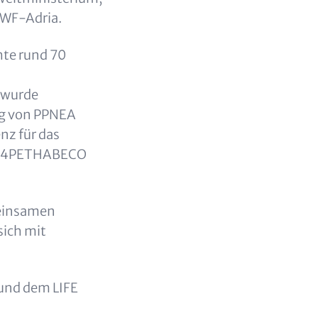
WWF-Adria.
te rund 70
 wurde
g von PPNEA
nz für das
ts 4PETHABECO
meinsamen
sich mit
 und dem LIFE