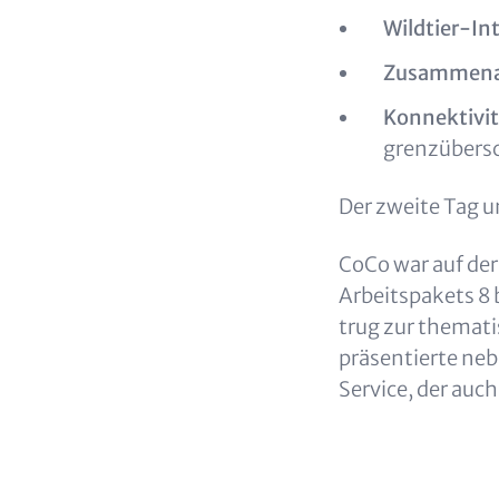
Wildtier-In
Zusammenar
Konnektivit
grenzübers
Der zweite Tag u
CoCo war auf der
Arbeitspakets 8 
trug zur themat
präsentierte neb
Service, der auc