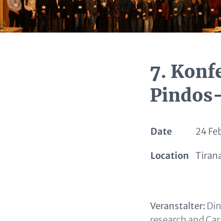
7. Konf
Pindos-
Date
24 Fe
Location
Tiran
Paragraphs
Content
Veranstalter:
Din
research and Ca