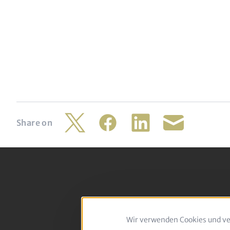
Share on
Twitter
Facebook
LinkedIn
Share
by
mail
Footer
Follow
Wir verwenden Cookies und ve
us