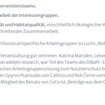
terventionsteams.
beit der Interessengruppen.
ät und Habitatqualität
, einschließlich ökologischer 
chreitender Zusammenarbeit.
mfasste artspezifische Arbeitsgruppen zu Luchs, Wol
 Veranstaltung gut vertreten. Katrina Marsden, Leite
bei adelphi research, war Teil des Teams des DiBaPi-
ischen Arbeitsgruppensitzung zum Nutztierschutz b
en Spyros Psaroudas von Callisto und Rok Černe vom
h Mitglied des Beirats von CoCo ist, Beiträge aus dem