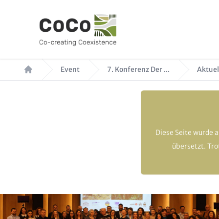
Direkt
zum
Inhalt
Pfadnavigation
Event
7. Konferenz Der ...
Aktuel
Diese Seite wurde 
übersetzt. Tr
Hero
Image