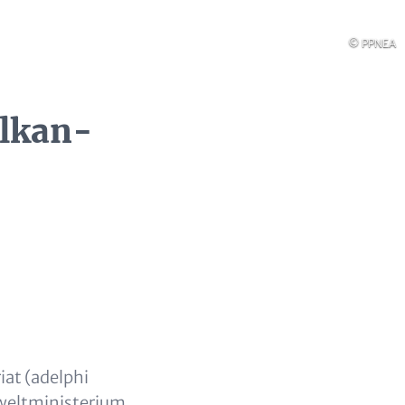
Urheberre
© PPNEA
alkan-
iat (adelphi
weltministerium,