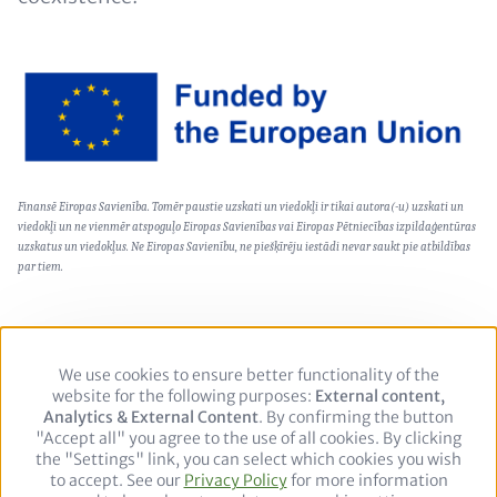
Image
Text
Finansē Eiropas Savienība. Tomēr paustie uzskati un viedokļi ir tikai autora(-u) uzskati un
(optional)
viedokļi un ne vienmēr atspoguļo Eiropas Savienības vai Eiropas Pētniecības izpildaģentūras
uzskatus un viedokļus. Ne Eiropas Savienību, ne piešķīrēju iestādi nevar saukt pie atbildības
par tiem.
We use cookies to ensure better functionality of the
Use
Footer
Datu aizsardzības politika
Juridiskais paziņojums
website for the following purposes:
of
External content,
Analytics & External Content
personal
. By confirming the button
"Accept all" you agree to the use of all cookies. By clicking
data
Follow
the "Settings" link, you can select which cookies you wish
and
to accept. See our
Privacy Policy
cookies
for more information
us