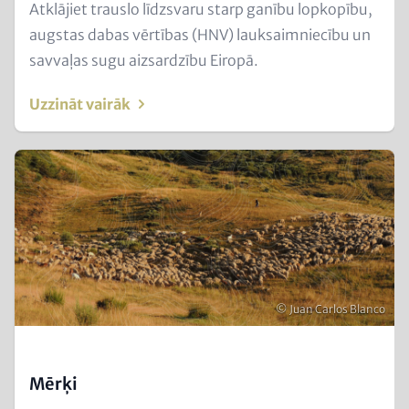
Text
Atklājiet trauslo līdzsvaru starp ganību lopkopību,
for
augstas dabas vērtības (HNV) lauksaimniecību un
Teaser
savvaļas sugu aizsardzību Eiropā.
and
Uzzināt vairāk
Metatags
Image
(Teaser
only)
Autortiesības
© Juan Carlos Blanco
Mērķi