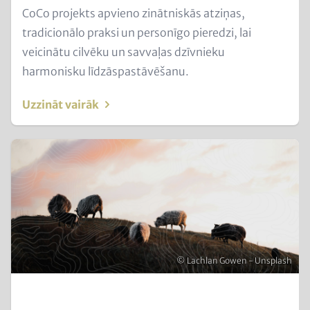
Text
CoCo projekts apvieno zinātniskās atziņas,
for
tradicionālo praksi un personīgo pieredzi, lai
Teaser
veicinātu cilvēku un savvaļas dzīvnieku
and
harmonisku līdzāspastāvēšanu.
Metatags
Uzzināt vairāk
Image
(Teaser
only)
Autortiesības
© Lachlan Gowen - Unsplash