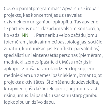
Content
CoCo ir pamatprogrammas “Apvārsnis Eiropa”
projekts, kas koncentrējas uz savvaļas
dzīvniekiem un ganību lopkopību. Tas apvieno
17 partnerus no 12 dažādām valstīm konsorcijā,
ko vada
INN
. Partnerību veido dažādu jomu
(piemēram, lauksaimniecības, bioloģijas, sociālo
zinātņu, komunikācijas, konfliktu pārvaldības)
speciālisti un ieinteresētās personas (piemēram,
mednieki, zemes īpašnieki). Mūsu mērķis ir
apkopot zināšanas no daudziem lopkopjiem,
medniekiem un zemes īpašniekiem, izmantojot
projekta aktivitātes. Šī zināšanu daudzveidība,
ko apvienojuši dažādi eksperti, ļauj mums rast
risinājumus, lai panāktu saskaņu starp ganību
lopkopību un dzīvo dabu.