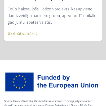
Text
CoCo ir aizraujošs Horizon projekts, kas apvieno
for
daudzveidīgu partneru grupu, aptverot 12 unikālo
Teaser
gadījumu izpētes valstis.
and
Uzzināt vairāk
Metatags
Image
Text
Finansē Eiropas Savienība. Paustās domas un uzskati ir vienīgi pētījuma autoru
(optional)
viedokļi, untie ne vienmēr atspoguļo Eiropas Savienības vai Eiropas Pētniecības