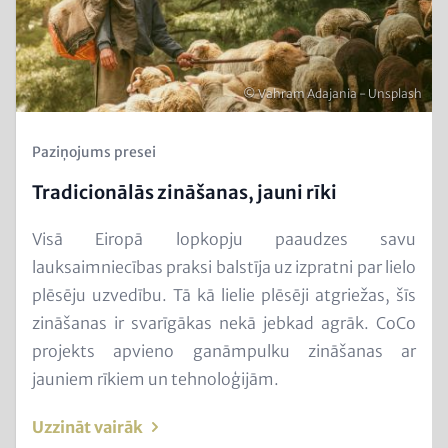
Autortiesības
© Vahram Adajania - Unsplash
Kicker
Paziņojums presei
(Teaser)
Tradicionālās zināšanas, jauni rīki
Text
Visā Eiropā lopkopju paaudzes savu
for
lauksaimniecības praksi balstīja uz izpratni par lielo
Teaser
plēsēju uzvedību. Tā kā lielie plēsēji atgriežas, šīs
and
zināšanas ir svarīgākas nekā jebkad agrāk. CoCo
Metatags
projekts apvieno ganāmpulku zināšanas ar
jauniem rīkiem un tehnoloģijām.
Uzzināt vairāk