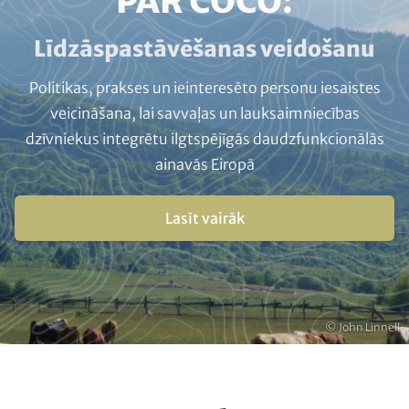
HEADLINE
PAR COCO:
(OPTIONAL)
Subline
Līdzāspastāvēšanas veidošanu
(optional)
Politikas, prakses un ieinteresēto personu iesaistes
veicināšana, lai savvaļas un lauksaimniecības
dzīvniekus integrētu ilgtspējīgās daudzfunkcionālās
ainavās Eiropā
Buttons
Lasīt vairāk
Autortiesības
© John Linnell