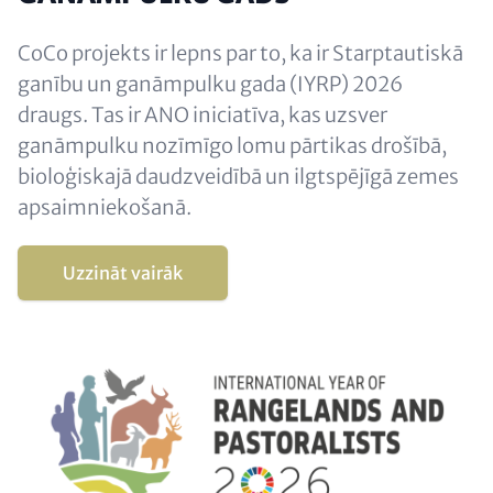
CoCo projekts ir lepns par to, ka ir Starptautiskā
ganību un ganāmpulku gada (IYRP) 2026
draugs. Tas ir ANO iniciatīva, kas uzsver
ganāmpulku nozīmīgo lomu pārtikas drošībā,
bioloģiskajā daudzveidībā un ilgtspējīgā zemes
apsaimniekošanā.
Uzzināt vairāk