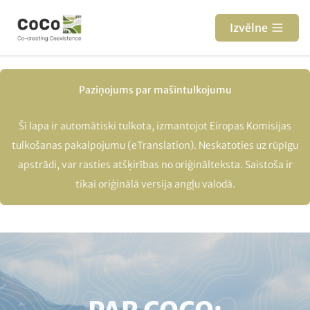
Pārlekt
uz
Izvēlne
galveno
saturu
Paziņojums par mašīntulkojumu
Šī lapa ir automātiski tulkota, izmantojot Eiropas Komisijas
tulkošanas pakalpojumu (eTranslation). Neskatoties uz rūpīgu
apstrādi, var rasties atšķirības no oriģinālteksta. Saistoša ir
tikai oriģinālā versija angļu valodā.
Paragraphs