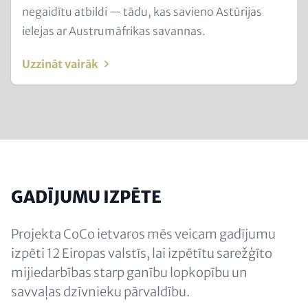
and
negaidītu atbildi — tādu, kas savieno Astūrijas
Metatags
ielejas ar Austrumāfrikas savannas.
Uzzināt vairāk
GADĪJUMU IZPĒTE
Projekta CoCo ietvaros mēs veicam gadījumu
izpēti 12 Eiropas valstīs, lai izpētītu sarežģīto
mijiedarbības starp ganību lopkopību un
savvaļas dzīvnieku pārvaldību.