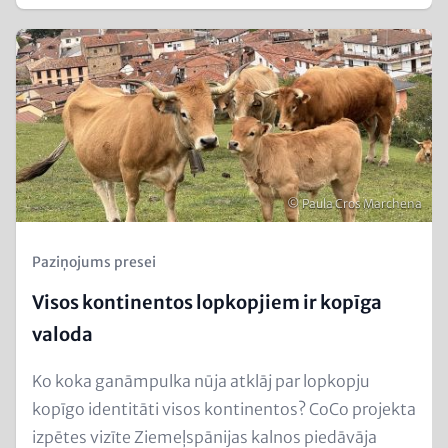
Teaser
Image
Autortiesības
© Paula Cros Marchena
Kicker
Paziņojums presei
(Teaser)
Visos kontinentos lopkopjiem ir kopīga
valoda
Text
Ko koka ganāmpulka nūja atklāj par lopkopju
for
kopīgo identitāti visos kontinentos? CoCo projekta
Teaser
izpētes vizīte Ziemeļspānijas kalnos piedāvāja