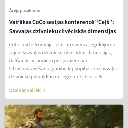
Kicker
Ārējs pasākums
(Teaser)
Vairākas CoCo sesijas konferencē “Ceļš”:
Savvaļas dzīvnieku cilvēciskās dimensijas
Text
CoCo partneri vadīja ceļus un sniedza ieguldījumu
for
tajos: Savvaļas dzīvnieku cilvēciskās dimensijas,
Teaser
dalīšanās ar jauniem pētījumiem par
and
līdzāspastāvēšanu, ganību lopkopības un savvaļas
Metatags
dzīvnieku pārvaldību un iegremdējošu spēli.
Uzzināt vairāk
Teaser
Image