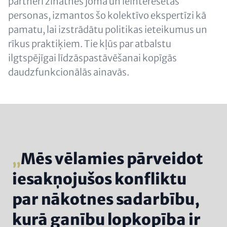
partneri zinātnes jomā un ieinteresētās
personas, izmantos šo kolektīvo ekspertīzi kā
pamatu, lai izstrādātu politikas ieteikumus un
rīkus praktiķiem. Tie kļūs par atbalstu
ilgtspējīgai līdzāspastāvēšanai kopīgās
daudzfunkcionālās ainavās.
Mēs vēlamies pārveidot
iesakņojušos konfliktu
par nākotnes sadarbību,
kurā ganību lopkopība ir