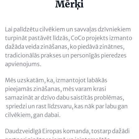
Headline
Mērķi
(optional)
Content
Lai palīdzētu cilvēkiem un savvaļas dzīvniekiem
turpināt pastāvēt līdzās, CoCo projekts izmanto
dažāda veida zināšanas, ko piedāvā zinātnes,
tradicionālās prakses un personīgās pieredzes
apvienojums.
Mēs uzskatām, ka, izmantojot labākās
pieejamās zināšanas, mēs varam krasi
samazināt ar dzīvo dabu saistītās problēmas,
spriedzi un rast līdzsvaru, kas nāk par labu gan
cilvēkiem, gan dabai.
Daudzveidīgā Eiropas komanda, tostarp dažādi