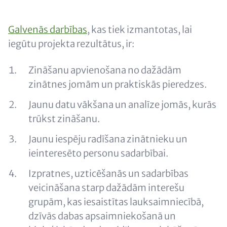
(optional)
Content
Galvenās darbības
, kas tiek izmantotas, lai
iegūtu projekta rezultātus, ir:
Zināšanu apvienošana no dažādām
zinātnes jomām un praktiskās pieredzes.
Jaunu datu vākšana un analīze jomās, kurās
trūkst zināšanu.
Jaunu iespēju radīšana zinātnieku un
ieinteresēto personu sadarbībai.
Izpratnes, uzticēšanās un sadarbības
veicināšana starp dažādām interešu
grupām, kas iesaistītas lauksaimniecībā,
dzīvās dabas apsaimniekošanā un