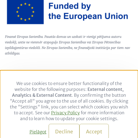
Image
Text
Finansē Eiropas Savienība. Paustās domas un uzskati ir vienīgi pētījuma autoru
(optional)
viedokļi, untie ne vienmēr atspoguļo Eiropas Savienības vai Eiropas Pētniecības
izpildaģentūras viedokli. Ne Eiropas Savienība, ne finansējošā institūcija par tiem nav
atbildīgas.
We use cookies to ensure better functionality of the
Use
Footer
Datu aizsardzības politika
Juridiskais paziņojums
website for the following purposes:
of
External content,
Analytics & External Content
personal
. By confirming the button
"Accept all" you agree to the use of all cookies. By clicking
data
Follow
the "Settings" link, you can select which cookies you wish
and
to accept. See our
Privacy Policy
cookies
for more information
us
LinkedIn
and to learn how to update your cookie settings.
on:
© 2026 adelphi. All rights reserved.
Decline
Accept
Pielāgot