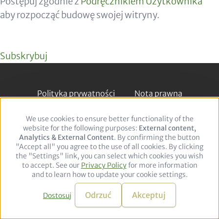
Postępuj zgodnie z
Podręcznikiem Użytkownika
aby rozpocząć budowę swojej witryny.
Subskrybuj
Footer
Polityka prywatności
Nota prawna
We use cookies to ensure better functionality of the
Use
Follow
website for the following purposes:
of
External content,
us
LinkedIn
Analytics & External Content
personal
. By confirming the button
"Accept all" you agree to the use of all cookies. By clicking
data
on:
© 2026 adelphi. All rights reserved.
the "Settings" link, you can select which cookies you wish
and
to accept. See our
Privacy Policy
cookies
for more information
and to learn how to update your cookie settings.
Odrzuć
Akceptuj
Dostosuj