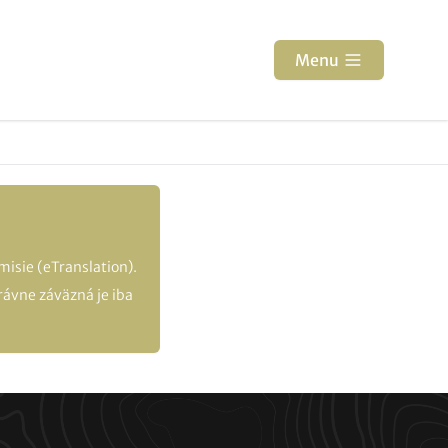
Menu
isie (eTranslation).
ávne záväzná je iba