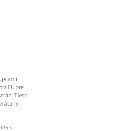
tupcami
ma EÚ pre
trán. Tieto
(vrátane
iny s