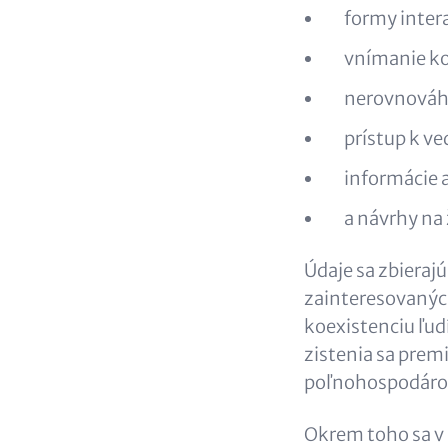
formy intera
vnímanie ko
nerovnováh
prístup k v
informácie 
a návrhy na
Údaje sa zbieraj
zainteresovanýc
koexistenciu ľud
zistenia sa prem
poľnohospodárov 
Okrem toho sa v 