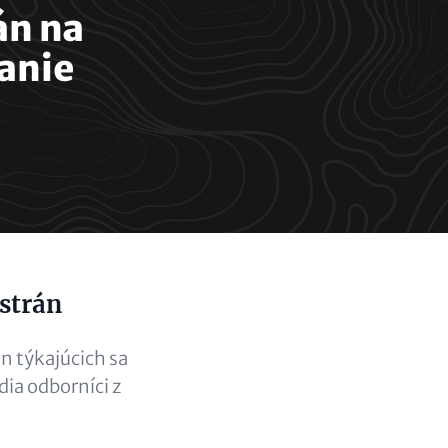
án na
anie
 strán
n týkajúcich sa
dia odborníci z