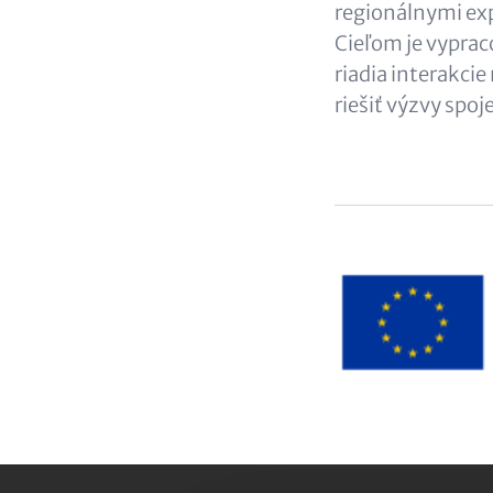
regionálnymi ex
Cieľom je vyprac
riadia interakci
riešiť výzvy spo
Image
Text
(optional)