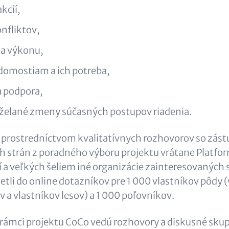
kcií,
nfliktov,
a výkonu,
edomostiam a ich potreba,
a podpora,
 želané zmeny súčasných postupov riadenia.
ú prostredníctvom kvalitatívnych rozhovorov so zás
h strán z poradného výboru projektu vrátane
Platfor
í a veľkých šeliem
iné organizácie zainteresovaných s
ietli do online dotazníkov pre 1 000 vlastníkov pôdy 
a vlastníkov lesov) a 1 000 poľovníkov.
rámci projektu CoCo vedú rozhovory a diskusné skup