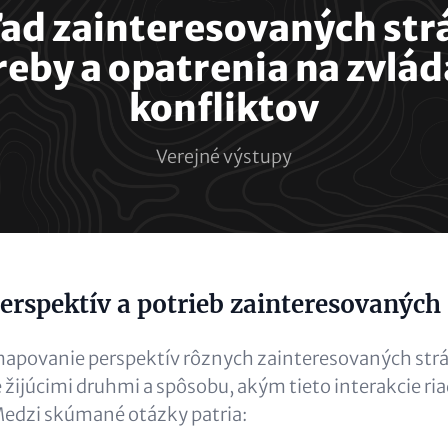
ad zainteresovaných str
reby a opatrenia na zvlád
konfliktov
Verejné výstupy
erspektív a potrieb zainteresovaných
apovanie perspektív rôznych zainteresovaných strá
e žijúcimi druhmi a spôsobu, akým tieto interakcie ria
Medzi skúmané otázky patria: