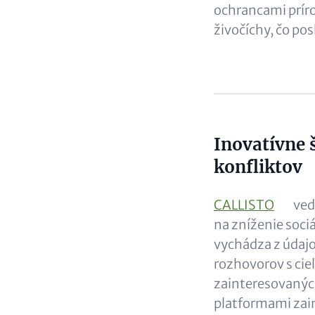
ochrancami príro
živočíchy, čo po
Inovatívne 
Content
konfliktov
CALLISTO
ved
na zníženie sociá
vychádza z údajo
rozhovorov s cie
zainteresovaných
platformami zain