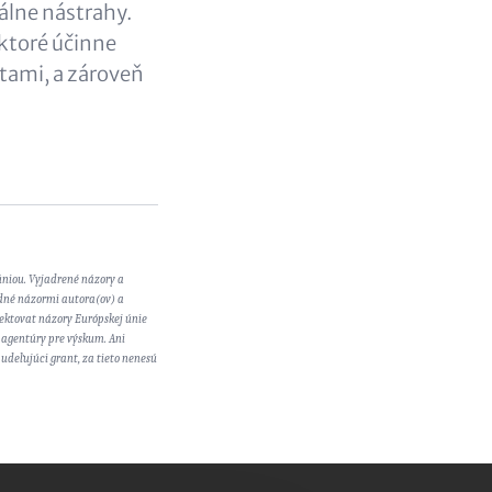
álne nástrahy.
 ktoré účinne
atami, a zároveň
niou. Vyjadrené názory a
dné názormi autora(ov) a
ektovat názory Európskej únie
 agentúry pre výskum. Ani
udeľujúci grant, za tieto nenesú