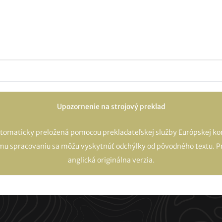
Upozornenie na strojový preklad
utomaticky preložená pomocou prekladateľskej služby Európskej kom
mu spracovaniu sa môžu vyskytnúť odchýlky od pôvodného textu. Pr
anglická originálna verzia.