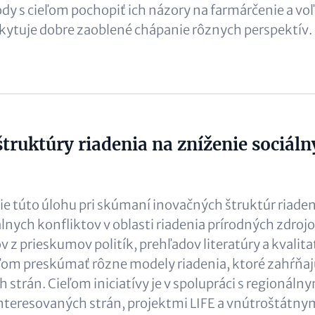
dy s cieľom pochopiť ich názory na farmárčenie a voľ
skytuje dobre zaoblené chápanie rôznych perspektív.
štruktúry riadenia na zníženie sociál
ie túto úlohu pri skúmaní inovačných štruktúr riad
lnych konfliktov v oblasti riadenia prírodných zdrojov
v z prieskumov politík, prehľadov literatúry a kvalit
ľom preskúmať rôzne modely riadenia, ktoré zahŕňaj
 strán. Cieľom iniciatívy je v spolupráci s regionáln
teresovaných strán, projektmi LIFE a vnútroštátnym