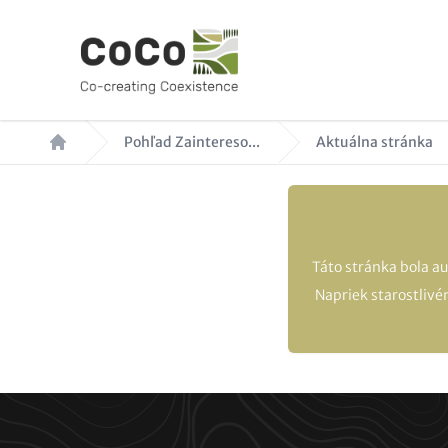
Skočiť
na
hlavný
obsah
Omrvinka
Pohľad Zaintereso...
Aktuálna stránka
Táto stránka bola a
Napriek starostlivé
Paragraphs