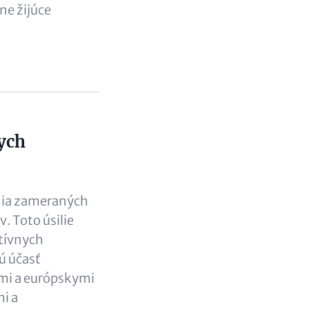
ne žijúce
nych
enia zameraných
. Toto úsilie
atívnych
ú účasť
ymi a európskymi
i a