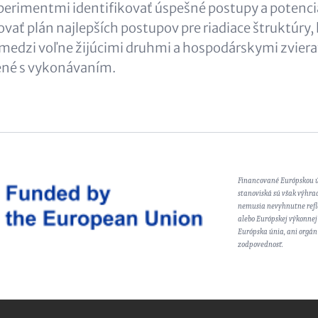
perimentmi identifikovať úspešné postupy a potenci
ovať plán najlepších postupov pre riadiace štruktúry,
e medzi voľne žijúcimi druhmi a hospodárskymi zvier
jené s vykonávaním.
Financované Európskou ú
stanoviská sú však výhra
nemusia nevyhnutne refl
alebo Európskej výkonnej
Európska únia, ani orgán 
zodpovednosť.