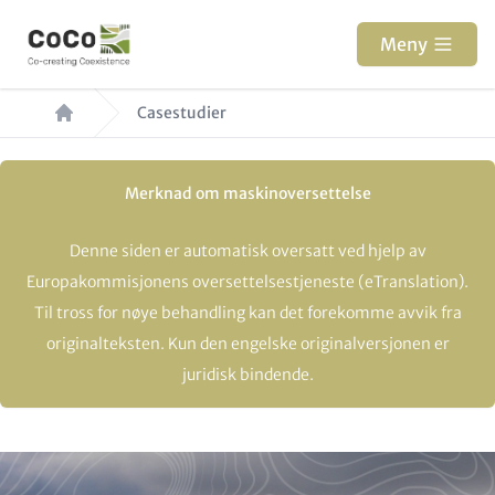
Hopp
til
Meny
hovedinnhold
Navigasjonssti
Casestudier
Merknad om maskinoversettelse
Denne siden er automatisk oversatt ved hjelp av
Europakommisjonens oversettelsestjeneste (eTranslation).
Til tross for nøye behandling kan det forekomme avvik fra
originalteksten. Kun den engelske originalversjonen er
juridisk bindende.
Paragraphs