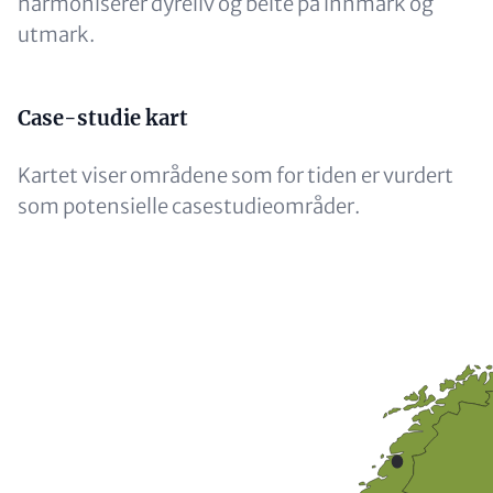
harmoniserer dyreliv og beite på innmark og
utmark.
Content
Case-studie kart
Kartet viser områdene som for tiden er vurdert
som potensielle casestudieområder.