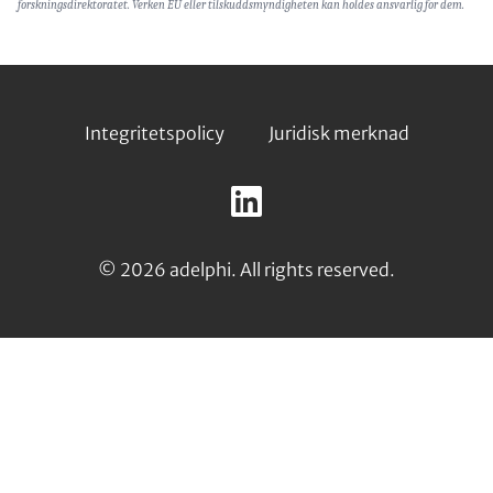
forskningsdirektoratet. Verken EU eller tilskuddsmyndigheten kan holdes ansvarlig for dem.
Footer
Integritetspolicy
Juridisk merknad
Follow
us
LinkedIn
on:
© 2026 adelphi. All rights reserved.