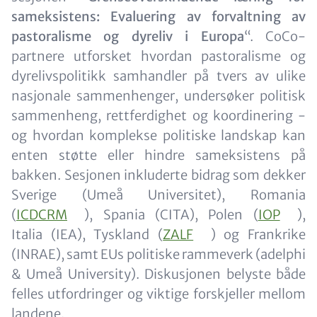
sameksistens: Evaluering av forvaltning av
pastoralisme og dyreliv i Europa
“. CoCo-
partnere utforsket hvordan pastoralisme og
dyrelivspolitikk samhandler på tvers av ulike
nasjonale sammenhenger, undersøker politisk
sammenheng, rettferdighet og koordinering -
og hvordan komplekse politiske landskap kan
enten støtte eller hindre sameksistens på
bakken. Sesjonen inkluderte bidrag som dekker
Sverige (Umeå Universitet), Romania
(
ICDCRM
), Spania (CITA), Polen (
IOP
),
Italia (IEA), Tyskland (
ZALF
) og Frankrike
(INRAE), samt EUs politiske rammeverk (adelphi
& Umeå University). Diskusjonen belyste både
felles utfordringer og viktige forskjeller mellom
landene.