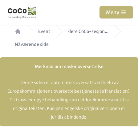
Hopp
til
Meny
hovedinnhold
Navigasjonssti
Event
Flere CoCo-sesjon...
Nåværende side
Merknad om maskinoversettelse
Denne siden er automatisk oversatt ved hjelp av
Europakommisjonens oversettelsestjeneste (eTranslation).
Til tross for nøye behandling kan det forekomme avvik fra
originalteksten. Kun den engelske originalversjonen er
juridisk bindende.