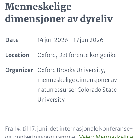
Menneskelige
dimensjoner av dyreliv
Date
14 jun 2026
-
17 jun 2026
Location
Oxford, Det forente kongerike
Organizer
Oxford Brooks University,
menneskelige dimensjoner av
naturressurser Colorado State
University
Paragraphs
Content
Fra 14. til 17. juni, det internasjonale konferanse-
og opplæringsprogrammet
Veier: Menneskelige