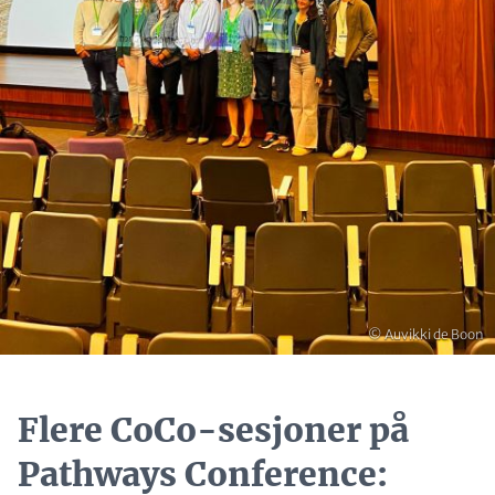
Opphavsrett
© Auvikki de Boon
Flere CoCo-sesjoner på
Pathways Conference: