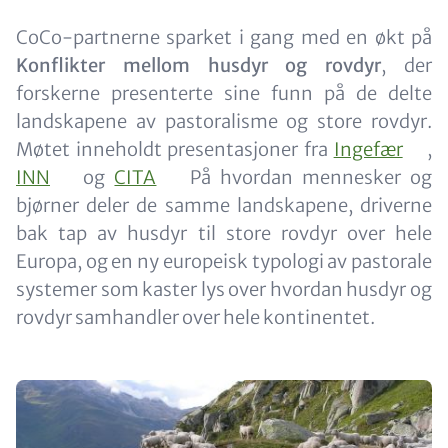
Content
CoCo-partnerne sparket i gang med en økt på
Konflikter mellom husdyr og rovdyr
, der
forskerne presenterte sine funn på de delte
landskapene av pastoralisme og store rovdyr.
Møtet inneholdt presentasjoner fra
Ingefær
,
INN
og
CITA
På hvordan mennesker og
bjørner deler de samme landskapene, driverne
bak tap av husdyr til store rovdyr over hele
Europa, og en ny europeisk typologi av pastorale
systemer som kaster lys over hvordan husdyr og
rovdyr samhandler over hele kontinentet.
Image