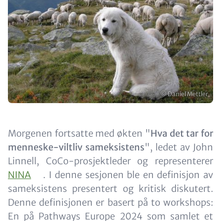
Opphavsrett
© Daniel Mettler
Content
Morgenen fortsatte med økten "
Hva det tar for
menneske-viltliv sameksistens
", ledet av John
Linnell, CoCo-prosjektleder og representerer
NINA
. I denne sesjonen ble en definisjon av
sameksistens presentert og kritisk diskutert.
Denne definisjonen er basert på to workshops:
En på Pathways Europe 2024 som samlet et