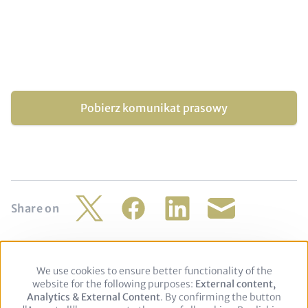
Pobierz komunikat prasowy
Share on
Twitter
Facebook
LinkedIn
Share
by
mail
We use cookies to ensure better functionality of the
Use
Footer
Polityka prywatności
Nota prawna
website for the following purposes:
of
External content,
Analytics & External Content
personal
. By confirming the button