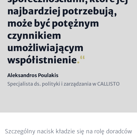
najbardziej potrzebują,
może być potężnym
czynnikiem
umożliwiającym
współistnienie
.
Name
Aleksandros Poulakis
Position
Specjalista ds. polityki i zarządzania w CALLISTO
(subline)
Content
Szczególny nacisk kładzie się na rolę doradców