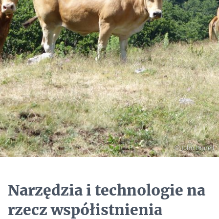
Prawa
© John Linnell
autorskie
Narzędzia i technologie na
rzecz współistnienia