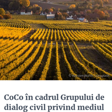
Copyright
© Karsten Wurth - Unsplash
CoCo în cadrul Grupului de
dialog civil privind mediul