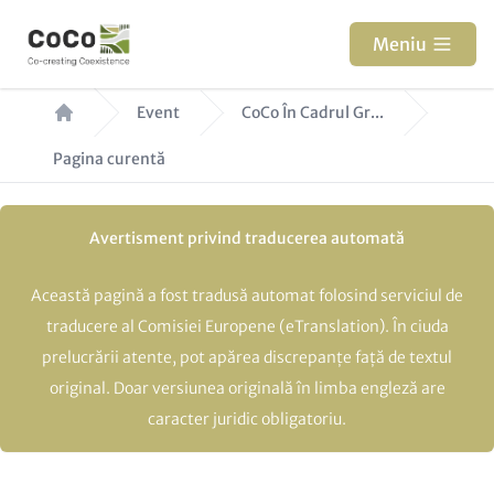
Sari
la
Meniu
conținutul
Breadcrumb
principal
Event
CoCo În Cadrul Gr...
Pagina curentă
Avertisment privind traducerea automată
Această pagină a fost tradusă automat folosind serviciul de
traducere al Comisiei Europene (eTranslation). În ciuda
prelucrării atente, pot apărea discrepanțe față de textul
original. Doar versiunea originală în limba engleză are
caracter juridic obligatoriu.