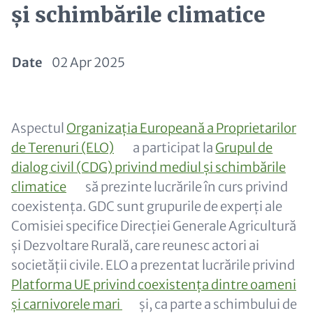
și schimbările climatice
Date
02 Apr 2025
Paragraphs
Content
Aspectul
Organizația Europeană a Proprietarilor
de Terenuri (ELO)
a participat la
Grupul de
dialog civil (CDG) privind mediul și schimbările
climatice
să prezinte lucrările în curs privind
coexistența. GDC sunt grupurile de experți ale
Comisiei specifice Direcției Generale Agricultură
și Dezvoltare Rurală, care reunesc actori ai
societății civile. ELO a prezentat lucrările privind
Platforma UE privind coexistența dintre oameni
și carnivorele mari
și, ca parte a schimbului de