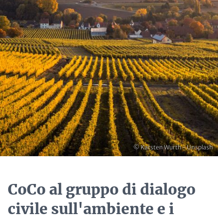
Copyright
© Karsten Wurth - Unsplash
CoCo al gruppo di dialogo
civile sull'ambiente e i