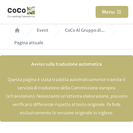
Salta
al
Menu
contenuto
Briciole
principale
Event
CoCo Al Gruppo di...
di
Pagina attuale
pane
Avviso sulla traduzione automatica
Questa pagina è stata tradotta automaticamente tramite il
servizio di traduzione della Commissione europea
(eTranslation). Nonostante un’attenta elaborazione, possono
verificarsi differenze rispetto al testo originale. Fa fede
esclusivamente la versione originale in inglese.