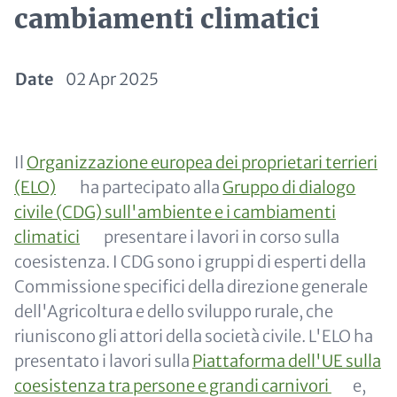
cambiamenti climatici
Date
02 Apr 2025
Paragraphs
Content
Il
Organizzazione europea dei proprietari terrieri
(ELO)
ha partecipato alla
Gruppo di dialogo
civile (CDG) sull'ambiente e i cambiamenti
climatici
presentare i lavori in corso sulla
coesistenza. I CDG sono i gruppi di esperti della
Commissione specifici della direzione generale
dell'Agricoltura e dello sviluppo rurale, che
riuniscono gli attori della società civile. L'ELO ha
presentato i lavori sulla
Piattaforma dell'UE sulla
coesistenza tra persone e grandi carnivori
e,