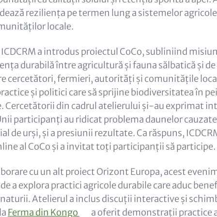
dează reziliența pe termen lung a sistemelor agricol
unităților locale.
, ICDCRM a introdus proiectul CoCo, subliniind misiun
ța durabilă între agricultură și fauna sălbatică și d
e cercetători, fermieri, autorități și comunitățile loc
ractice și politici care să sprijine biodiversitatea în pe
 Cercetătorii din cadrul atelierului și-au exprimat int
nii participanți au ridicat problema daunelor cauzat
cial de urși, și a presiunii rezultate. Ca răspuns, ICDC
line al CoCo și a invitat toți participanții să participe.
borare cu un alt proiect Orizont Europa, acest evenim
de a explora practici agricole durabile care aduc benefi
naturii. Atelierul a inclus discuții interactive și schi
la
Ferma din Kongo
a oferit demonstrații practice 