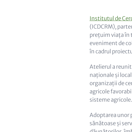
Paragraphs
Content
Institutul de Ce
(ICDCRM), partene
prețuim viața în 
eveniment de col
în cadrul proiec
Atelierul a reunit
naționale și local
organizații de ce
agricole favorabil
sisteme agricole
Adoptarea unor pr
sănătoase și serv
dăunătorilor, îmb