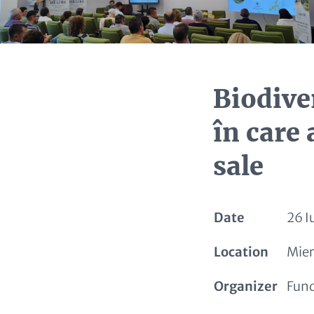
Biodive
în care
sale
Date
26 I
Location
Mier
Organizer
Fund