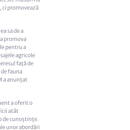
e, ci promovează
ea sa de a
e a promova
ale pentru a
isajele agricole
eresul față de
e de fauna
RM a anunțat
ent a oferit o
cii atât
mb de cunoștințe.
ale unor abordări