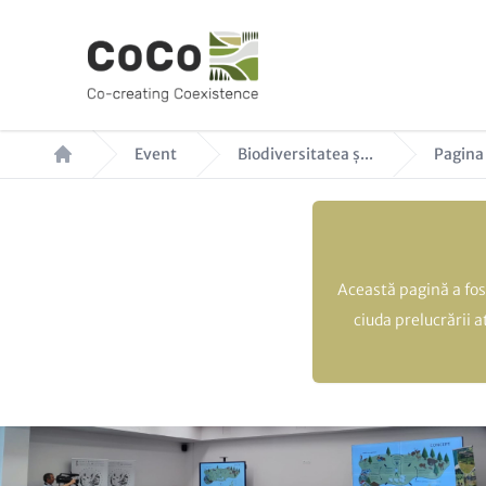
Sari
la
conținutul
principal
Breadcrumb
Event
Biodiversitatea ș...
Pagina
Această pagină a fos
ciuda prelucrării 
Hero
Image