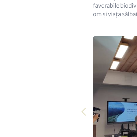
favorabile biodiv
om și viața sălba
Media
Gallery
Anterior