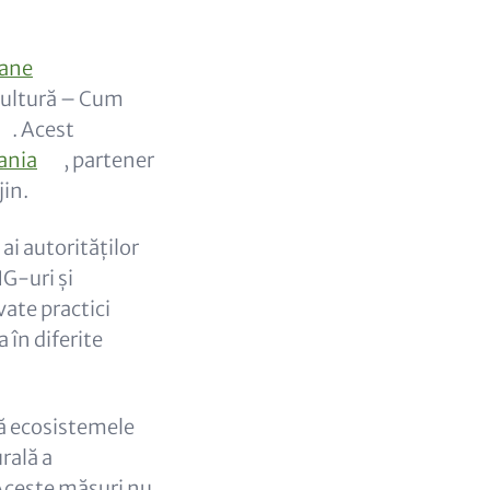
tane
icultură – Cum
. Acest
ania
, partener
jin.
ai autorităților
NG-uri și
vate practici
 în diferite
nă ecosistemele
rală a
. Aceste măsuri nu