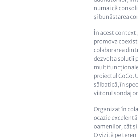
numai că consoli
și bunăstarea com
În acest context
promova coexisten
colaborarea dintr
dezvolta soluții p
multifuncționale.
proiectul CoCo. U
sălbatică, în spe
viitorul sondaj on
Organizat în cola
ocazie excelentă 
oamenilor, cât și 
O vizită pe teren 