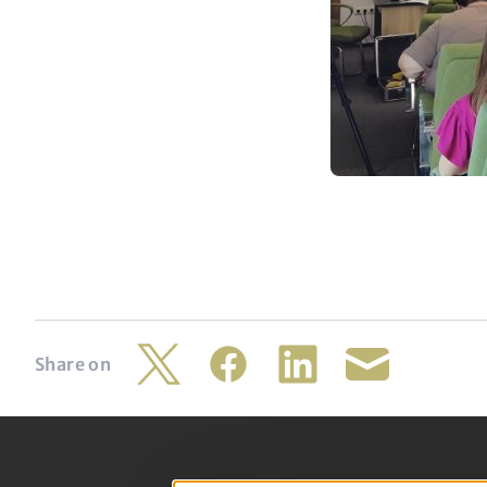
Share on
Twitter
Facebook
LinkedIn
Share
by
mail
Footer