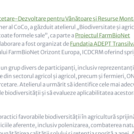
rcetare-Dezvoltare pentru Vânătoare și Resurse Mon
r al CoCo, a găzduit atelierul „Biodiversitate și agr
toate formele sale”, ca parte a
Proiectul FarmBioNet
aborare a fost organizat de
Fundația ADEPT Transilv
tului FarmBioNet Orizont Europa, ICDCRM oferind spri
 un grup divers de participanți, inclusiv reprezentanți 
e din sectorul agricol și agricol, precum și fermieri, O
rcetare. Atelierul a urmărit să identifice cele mai adec
e biodiversității și să evalueze aplicabilitatea acestora
.
actici favorabile biodiversității în agricultură spriji
iciile aferente, inclusiv polenizarea, combaterea natu
unătățirea calității solului și retenția sporită a apei