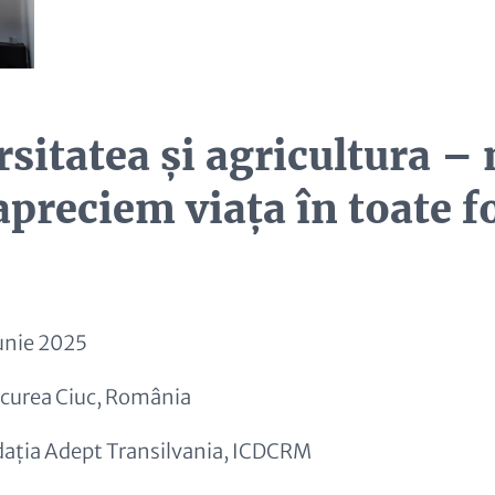
rsitatea și agricultura –
 apreciem viața în toate 
unie 2025
curea Ciuc, România
ația Adept Transilvania, ICDCRM