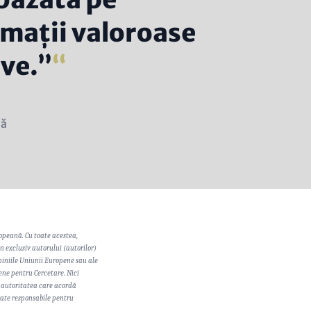
rmații valoroase
ive.”
nă
peană. Cu toate acestea,
n exclusiv autorului (autorilor)
piniile Uniunii Europene sau ale
ene pentru Cercetare. Nici
 autoritatea care acordă
rate responsabile pentru