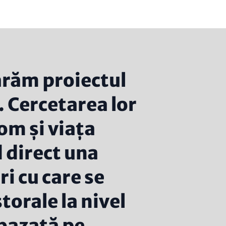
răm proiectul
. Cercetarea lor
om și viața
 direct una
i cu care se
orale la nivel
 bazată pe