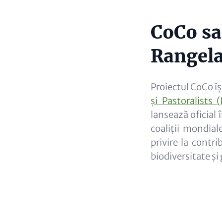
CoCo sa
Content
Rangela
Proiectul CoCo î
și Pastoralists 
lansează oficial 
coaliții mondial
privire la contri
biodiversitate și