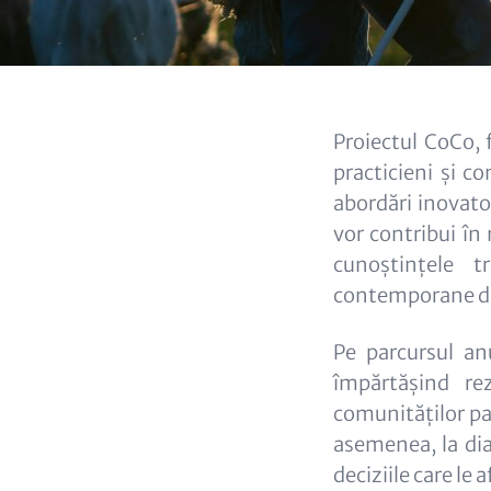
Content
Proiectul CoCo, 
practicieni și c
abordări inovatoa
vor contribui în
cunoștințele t
contemporane din
Pe parcursul an
împărtășind rez
comunităților pas
asemenea, la dial
deciziile care le 