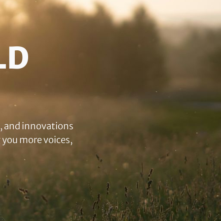
LD
s, and innovations
g you more voices,