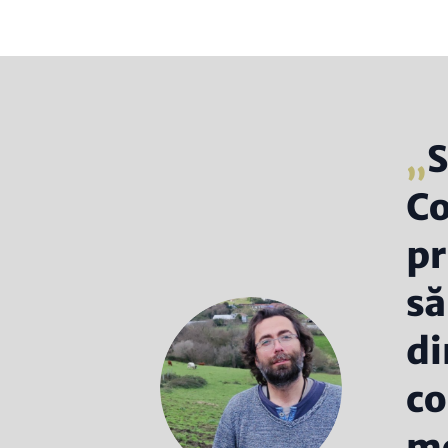
S
Co
pr
să
di
co
mo