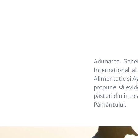
Content
Adunarea Gener
Internațional al
Alimentație și Ag
propune să evid
păstori din într
Pământului.