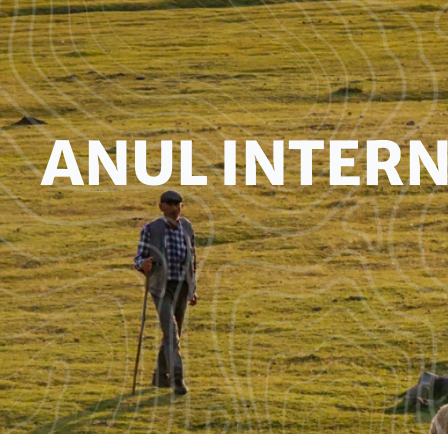
HEADLINE
ANUL INTERN
(OPTIONAL)