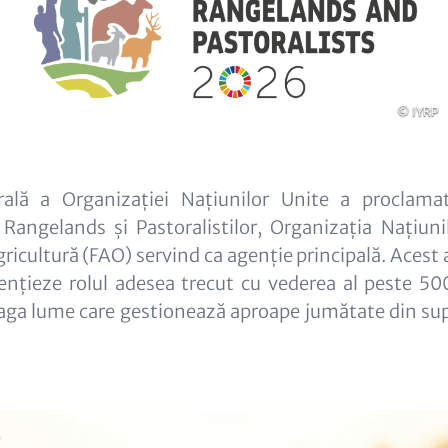
Copyrigh
© IYRP
ală a Organizației Națiunilor Unite a proclam
 Rangelands și Pastoralistilor, Organizația Națiun
ricultură (FAO) servind ca agenție principală. Acest a
ențieze rolul adesea trecut cu vederea al peste 50
eaga lume care gestionează aproape jumătate din sup