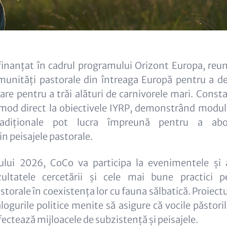
finanțat în cadrul programului Orizont Europa, reun
omunități pastorale din întreaga Europă pentru a de
re pentru a trăi alături de carnivorele mari. Consta
 mod direct la obiectivele IYRP, demonstrând modul î
radiționale pot lucra împreună pentru a abo
 peisajele pastorale.
ului 2026, CoCo va participa la evenimentele și ac
ultatele cercetării și cele mai bune practici pe
torale în coexistența lor cu fauna sălbatică. Proiectu
ogurile politice menite să asigure că vocile păstori
afectează mijloacele de subzistență și peisajele.