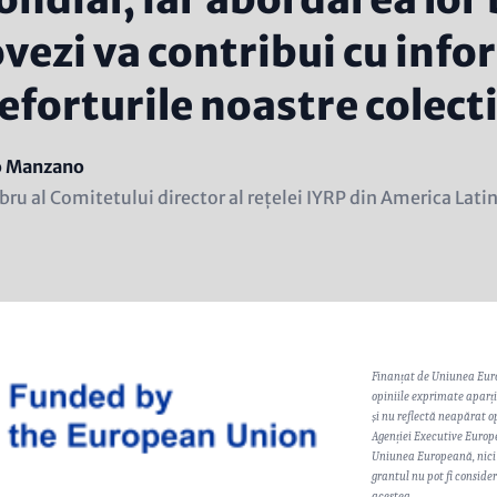
vezi va contribui cu info
 eforturile noastre colect
e
o Manzano
ion
u al Comitetului director al rețelei IYRP din America Lati
ine)
Finanțat de Uniunea Euro
opiniile exprimate aparți
și nu reflectă neapărat o
Agenției Executive Europ
Uniunea Europeană, nici
grantul nu pot fi conside
acestea.