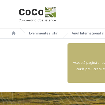
Sari
la
conținutul
principal
Breadcrumb
Evenimente și știri
Anul Internațional al
Această pagină a fos
ciuda prelucrării 
Paragraphs