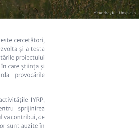
Copyright
© Andrey K. - Unsplash
ește cercetători,
zvolta și a testa
tările proiectului
n care știința și
rda provocările
tivitățile IYRP,
ntru sprijinirea
l va contribui, de
lor sunt auzite în