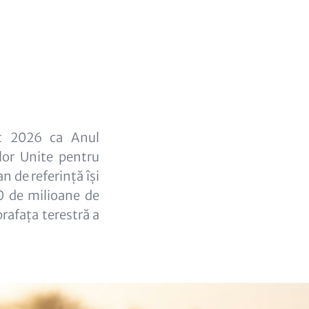
t
at 2026 ca Anul
ilor Unite pentru
n de referință își
0 de milioane de
rafața terestră a