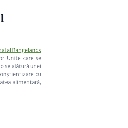
l
nal al Rangelands
lor Unite care se
Co se alătură unei
conștientizare cu
itatea alimentară,