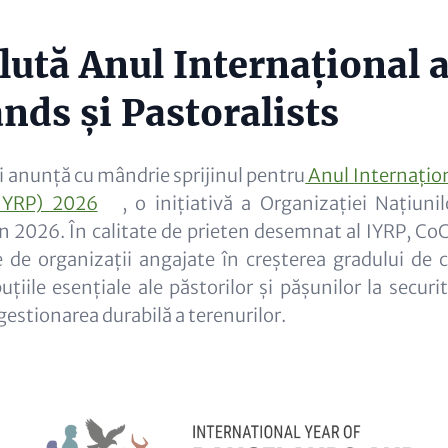
lută Anul Internațional a
nds și Pastoralists
și anunță cu mândrie sprijinul pentru
Anul Internațio
(IYRP) 2026
, o inițiativă a Organizației Națiuni
în 2026. În calitate de prieten desemnat al IYRP, Co
e de organizații angajate în creșterea gradului de 
buțiile esențiale ale păstorilor și pășunilor la secur
 gestionarea durabilă a terenurilor.
Image