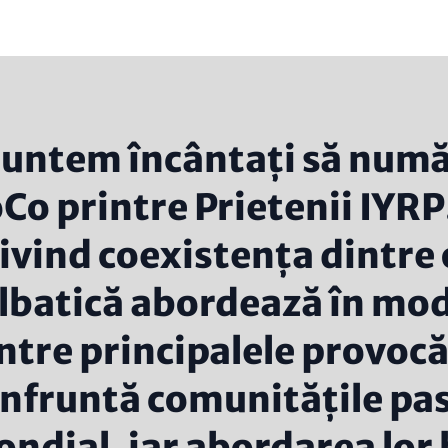
untem încântați să numă
Co printre Prietenii IYRP
ivind coexistența dintre 
lbatică abordează în mod
ntre principalele provocăr
nfruntă comunitățile past
ndial, iar abordarea lor