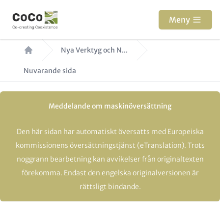
Hoppa
till
Meny
huvudinnehåll
Länkstig
Nya Verktyg och N...
Nuvarande sida
Meddelande om maskinöversättning
Den här sidan har automatiskt översatts med Europeiska
kommissionens översättningstjänst (eTranslation). Trots
noggrann bearbetning kan avvikelser från originaltexten
förekomma. Endast den engelska originalversionen är
rättsligt bindande.