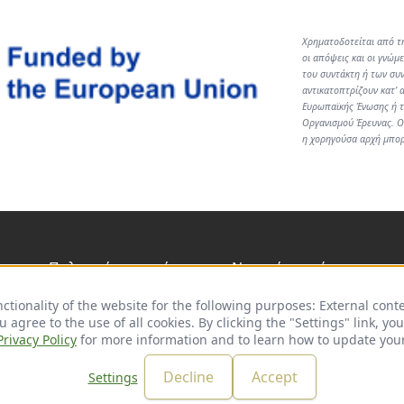
Χρηματοδοτείται από τ
οι απόψεις και οι γνώμ
του συντάκτη ή των συν
αντικατοπτρίζουν κατ’ 
Ευρωπαϊκής Ένωσης ή τ
Οργανισμού Έρευνας. Ο
η χορηγούσα αρχή μπο
Πολιτική απορρήτου
Νομική σημείωση
ctionality of the website for the following purposes:
Use
External conte
 agree to the use of all cookies. By clicking the "Settings" link, y
of
Privacy Policy
for more information and to learn how to update your
personal
LinkedIn
data
and
Decline
Accept
Settings
© 2026 adelphi. All rights reserved.
cookies