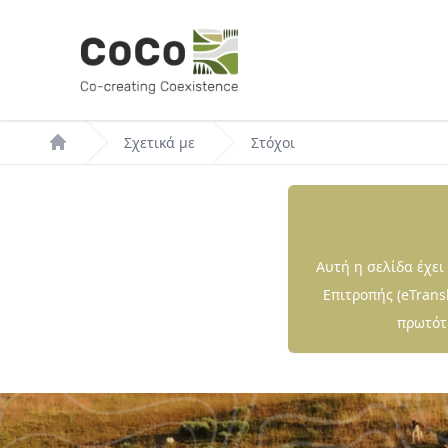
Παράκαμψη
προς
το
κυρίως
περιεχόμενο
Breadcrumb
Σχετικά με
Στόχοι
Αυτή η σελίδα έχε
Επιτροπής (eTrans
πρωτότυ
Paragraphs