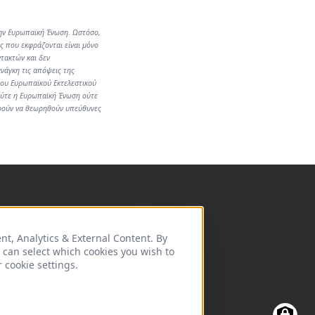
ην Ευρωπαϊκή Ένωση. Ωστόσο,
ες που εκφράζονται είναι μόνο
τακτών και δεν
ανάγκη τις απόψεις της
ου Ευρωπαϊκού Εκτελεστικού
ύτε η Ευρωπαϊκή Ένωση ούτε
ρούν να θεωρηθούν υπεύθυνες
nt, Analytics & External Content
. By
ou can select which cookies you wish to
 cookie settings.