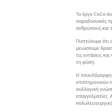
Content
Το έργο CoCo συ
παραδοσιακές πρ
ανθρώπους και 
Πιστεύουμε ότι 
μειώσουμε δραστ
τις εντάσεις κα
τη φύση.
Η ποικιλόμορφη
επιστημονικών ε
συλλογική γνώση
επαγγελματίες. 
πολυλειτουργικά