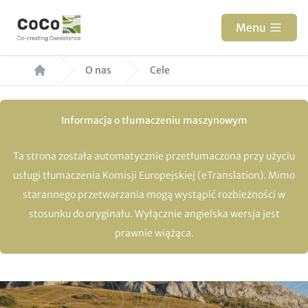
Przejdź
do
Menu
treści
Ścieżka
O nas
Cele
nawigacyjna
Informacja o tłumaczeniu maszynowym
Ta strona została automatycznie przetłumaczona przy użyciu
usługi tłumaczenia Komisji Europejskiej (eTranslation). Mimo
starannego przetwarzania mogą wystąpić rozbieżności w
stosunku do oryginału. Wyłącznie angielska wersja jest
prawnie wiążąca.
Paragraphs