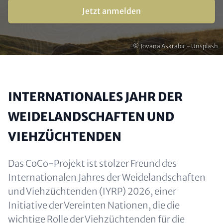
Jetzt anmelden
Urheberrecht
© Jovana Askrabic - Unsplash
INTERNATIONALES JAHR DER
WEIDELANDSCHAFTEN UND
VIEHZÜCHTENDEN
Das CoCo-Projekt ist stolzer Freund des
Internationalen Jahres der Weidelandschaften
und Viehzüchtenden (IYRP) 2026, einer
Initiative der Vereinten Nationen, die die
wichtige Rolle der Viehzüchtenden für die