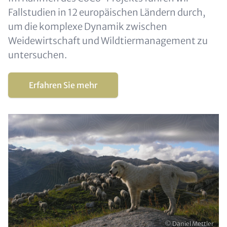
Fallstudien in 12 europäischen Ländern durch,
um die komplexe Dynamik zwischen
Weidewirtschaft und Wildtiermanagement zu
untersuchen.
Erfahren Sie mehr
Urheberrecht
© Daniel Mettler