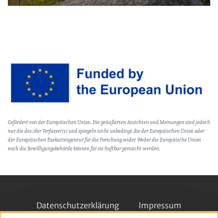
Image
Text
Gefördert von der Europäischen Union. Die geäußerten Ansichten und Meinungen sind jedoch
(optional)
nur die des/der Verfasser(s) und spiegeln nicht unbedingt die der Europäischen Union oder
der Europäischen Exekutivagentur für die Forschung wider. Weder die Europäische Union
noch die Bewilligungsbehörde können für sie haftbar gemacht werden.
Footer
Datenschutzerklärung
Impressum