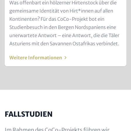
Text
Was offenbart ein hölzerner Hirtenstock über die
for
gemeinsame Identität von Hirt*innen auf allen
Teaser
Kontinenten? Für das CoCo-Projekt bot ein
and
Studienbesuch in den Bergen Nordspaniens eine
Metatags
unerwartete Antwort – eine Antwort, die die Täler
Asturiens mit den Savannen Ostafrikas verbindet.
Weitere Informationen
FALLSTUDIEN
Im Rahmen des CoCo-Projekts führen wir