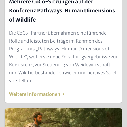
Mehrere CoCo-Sitzungen auf der
Konferenz Pathways: Human Dimensions
of Wildlife
Text
Die CoCo-Partner übernahmen eine führende
for
Rolle und leisteten Beiträge im Rahmen des
Teaser
Programms „Pathways: Human Dimensions of
and
Wildlife“, wobei sie neue Forschungsergebnisse zur
Metatags
Koexistenz, zur Steuerung von Weidewirtschaft
und Wildtierbeständen sowie ein immersives Spiel
vorstellten.
Weitere Informationen
Teaser
Image