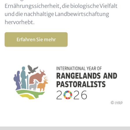
Ernährungssicherheit, die biologische Vielfalt
und die nachhaltige Landbewirtschaftung
hervorhebt.
Erfahren Sie mehr
Urheberrec
© IYRP