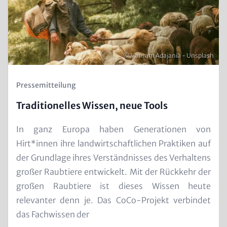
Urheberrecht
© Vahram Adajania - Unsplash
Kicker
Pressemitteilung
(Teaser)
Traditionelles Wissen, neue Tools
Text
In ganz Europa haben Generationen von
for
Hirt*innen ihre landwirtschaftlichen Praktiken auf
Teaser
der Grundlage ihres Verständnisses des Verhaltens
and
großer Raubtiere entwickelt. Mit der Rückkehr der
Metatags
großen Raubtiere ist dieses Wissen heute
relevanter denn je. Das CoCo-Projekt verbindet
das Fachwissen der