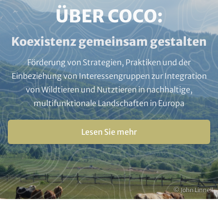
HEADLINE
ÜBER COCO:
(OPTIONAL)
Subline
Koexistenz gemeinsam gestalten
(optional)
Förderung von Strategien, Praktiken und der
Einbeziehung von Interessengruppen zur Integration
von Wildtieren und Nutztieren in nachhaltige,
multifunktionale Landschaften in Europa
Buttons
Lesen Sie mehr
Urheberrecht
© John Linnell