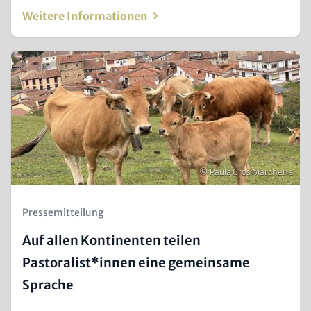
Weitere Informationen
Teaser
Image
Urheberrecht
© Paula Cros Marchena
Kicker
Pressemitteilung
(Teaser)
Auf allen Kontinenten teilen
Pastoralist*innen eine gemeinsame
Sprache