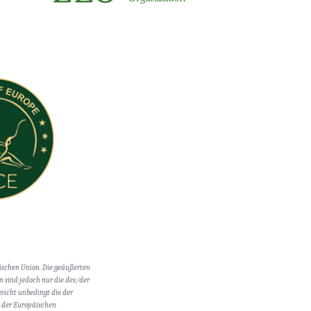
ischen Union. Die geäußerten
 sind jedoch nur die des/der
 nicht unbedingt die der
 der Europäischen