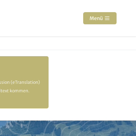
Menü
sion (eTranslation)
altext kommen.