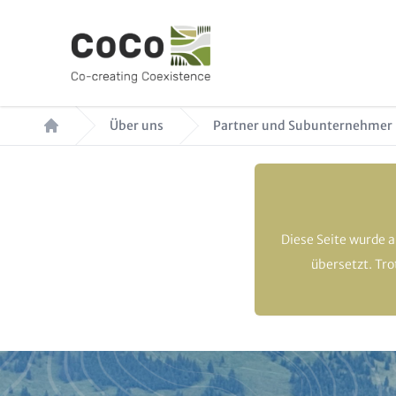
Direkt
zum
Inhalt
Pfadnavigation
Über uns
Partner und Subunternehmer
Diese Seite wurde 
übersetzt. Tr
Paragraphs