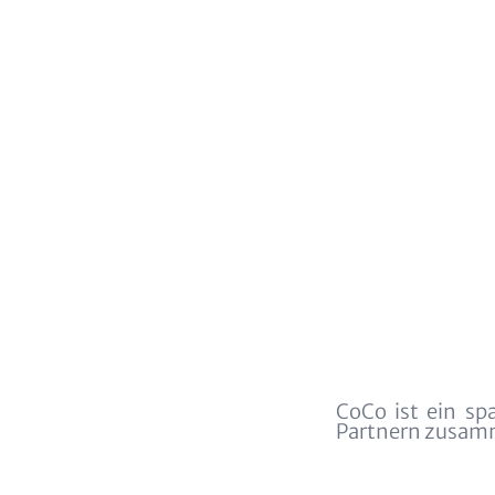
Text
CoCo ist ein sp
(optional)
Partnern zusamme