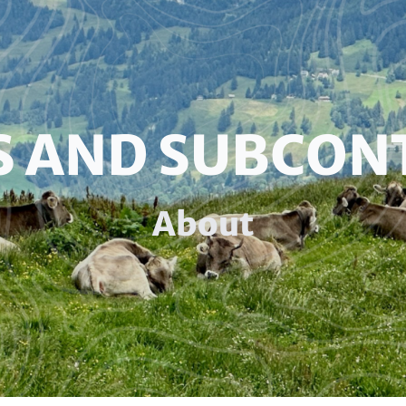
S AND SUBCON
About