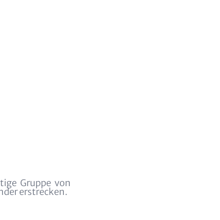
recht
ltige Gruppe von
nder erstrecken.