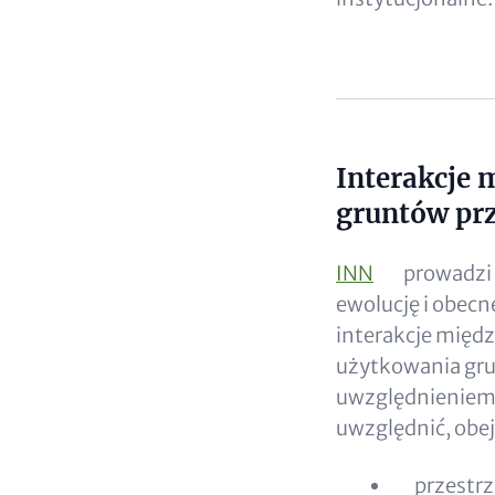
Interakcje 
Content
gruntów prz
INN
prowadzi 
ewolucję i obecn
interakcje międz
użytkowania grun
uwzględnieniem 
uwzględnić, obe
przestrz