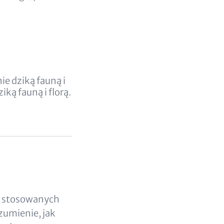
ie dziką fauną i
iką fauną i florą.
e stosowanych
zumienie, jak