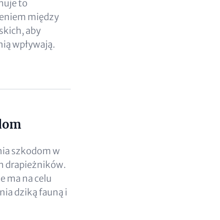
muje to
nieniem między
skich, aby
nią wpływają.
odom
nia szkodom w
h drapieżników.
e ma na celu
ia dziką fauną i