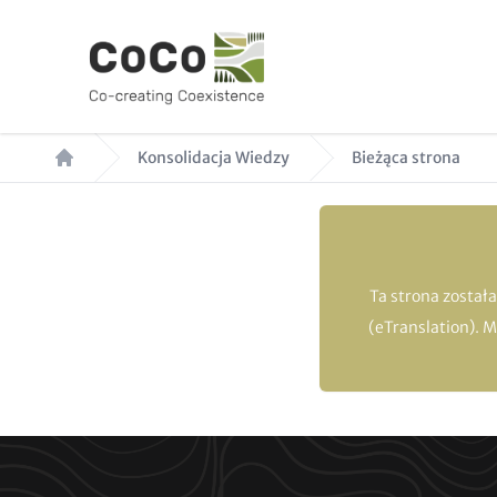
Przejdź
do
treści
Ścieżka
Konsolidacja Wiedzy
Bieżąca strona
nawigacyjna
Ta strona został
(eTranslation). 
Paragraphs