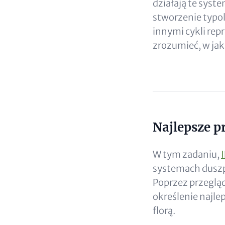
działają te syst
stworzenie typol
innymi cykli rep
zrozumieć, w jak
Najlepsze p
Content
W tym zadaniu,
systemach duszp
Poprzez przegląd
określenie najle
florą.