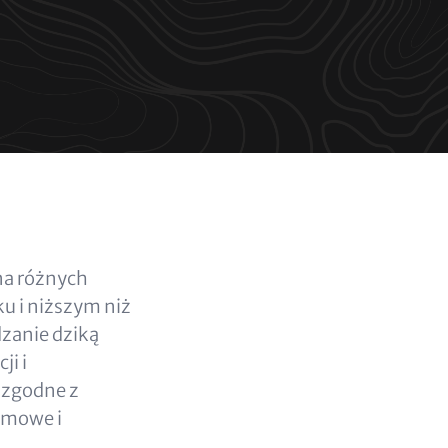
na różnych
u i niższym niż
dzanie dziką
ji i
 zgodne z
emowe i