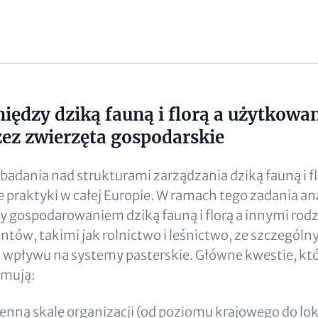
między dziką fauną i florą a użytkow
ez zwierzęta gospodarskie
badania nad strukturami zarządzania dziką fauną i fl
e praktyki w całej Europie. W ramach tego zadania ana
y gospodarowaniem dziką fauną i florą a innymi rod
tów, takimi jak rolnictwo i leśnictwo, ze szczegól
wpływu na systemy pasterskie. Główne kwestie, któ
jmują:
enną skalę organizacji (od poziomu krajowego do lok