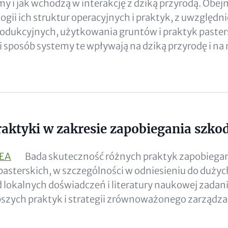
emy i jak wchodzą w interakcję z dziką przyrodą. Obej
ogii ich struktur operacyjnych i praktyk, z uwzględ
rodukcyjnych, użytkowania gruntów i praktyk paster
i sposób systemy te wpływają na dziką przyrodę i na 
raktyki w zakresie zapobiegania szk
IEA
Bada skuteczność różnych praktyk zapobiega
asterskich, w szczególności w odniesieniu do dużyc
 lokalnych doświadczeń i literatury naukowej zadani
pszych praktyk i strategii zrównoważonego zarządzan