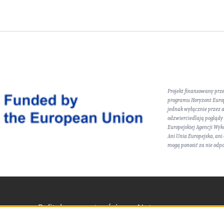
Projekt finansowany prz
programu Horyzont Europ
jednak wyłącznie przez a
odzwierciedlają poglądy i
Europejskiej Agencji Wy
Ani Unia Europejska, ani
mogą ponosić za nie odp
Polityka prywatności
Nota prawna