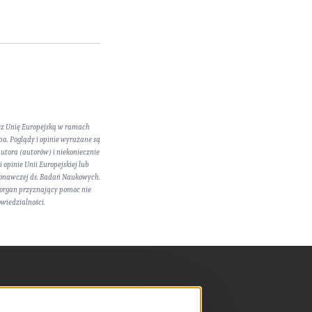
ez Unię Europejską w ramach
a. Poglądy i opinie wyrażane są
utora (autorów) i niekoniecznie
 opinie Unii Europejskiej lub
konawczej ds. Badań Naukowych.
 organ przyznający pomoc nie
owiedzialności.