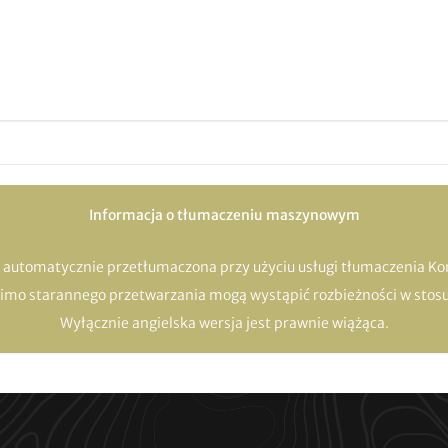
Informacja o tłumaczeniu maszynowym
a automatycznie przetłumaczona przy użyciu usługi tłumaczenia Kom
Mimo starannego przetwarzania mogą wystąpić rozbieżności w stosu
Wyłącznie angielska wersja jest prawnie wiążąca.