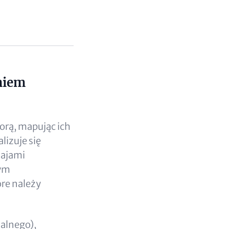
aniem
orą, mapując ich
lizuje się
zajami
nym
re należy
alnego),