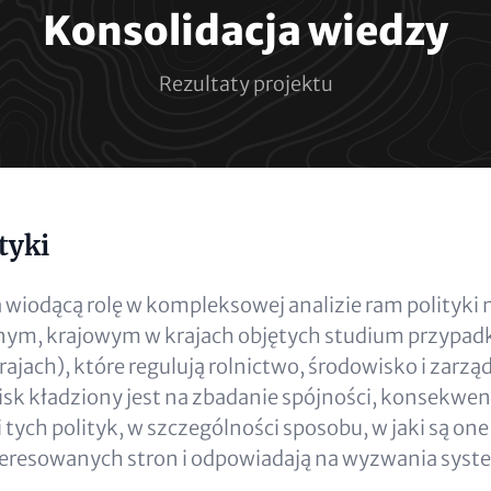
Konsolidacja wiedzy
Rezultaty projektu
tyki
wiodącą rolę w kompleksowej analizie ram polityki 
jnym, krajowym w krajach objętych studium przypadk
rajach), które regulują rolnictwo, środowisko i zarzą
cisk kładziony jest na zbadanie spójności, konsekwenc
ych polityk, w szczególności sposobu, w jaki są one
teresowanych stron i odpowiadają na wyzwania syst