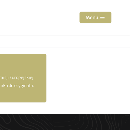
Menu
isji Europejskiej
nku do oryginału.