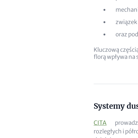
mechaniz
związek
oraz pod
Kluczową częścią 
florą wpływa na s
Systemy dus
Content
CITA
prowadzi
rozległych i pół