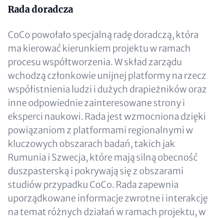
Content
Rada doradcza
CoCo powołało specjalną radę doradczą, która
ma kierować kierunkiem projektu w ramach
procesu współtworzenia. W skład zarządu
wchodzą członkowie unijnej platformy na rzecz
współistnienia ludzi i dużych drapieżników oraz
inne odpowiednie zainteresowane strony i
eksperci naukowi. Rada jest wzmocniona dzięki
powiązaniom z platformami regionalnymi w
kluczowych obszarach badań, takich jak
Rumunia i Szwecja, które mają silną obecność
duszpasterską i pokrywają się z obszarami
studiów przypadku CoCo. Rada zapewnia
uporządkowane informacje zwrotne i interakcję
na temat różnych działań w ramach projektu, w