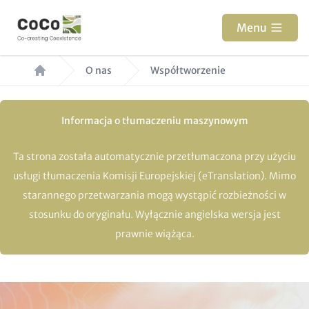
Przejdź
do
Menu
treści
Ścieżka
O nas
Współtworzenie
nawigacyjna
Informacja o tłumaczeniu maszynowym
Ta strona została automatycznie przetłumaczona przy użyciu
usługi tłumaczenia Komisji Europejskiej (eTranslation). Mimo
starannego przetwarzania mogą wystąpić rozbieżności w
stosunku do oryginału. Wyłącznie angielska wersja jest
prawnie wiążąca.
Paragraphs