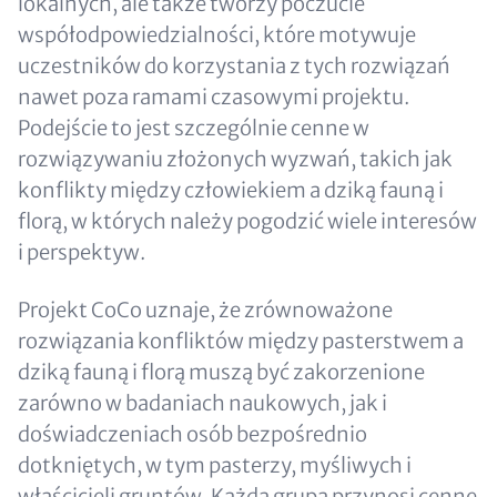
lokalnych, ale także tworzy poczucie
współodpowiedzialności, które motywuje
uczestników do korzystania z tych rozwiązań
nawet poza ramami czasowymi projektu.
Podejście to jest szczególnie cenne w
rozwiązywaniu złożonych wyzwań, takich jak
konflikty między człowiekiem a dziką fauną i
florą, w których należy pogodzić wiele interesów
i perspektyw.
Projekt CoCo uznaje, że zrównoważone
rozwiązania konfliktów między pasterstwem a
dziką fauną i florą muszą być zakorzenione
zarówno w badaniach naukowych, jak i
doświadczeniach osób bezpośrednio
dotkniętych, w tym pasterzy, myśliwych i
właścicieli gruntów. Każda grupa przynosi cenne