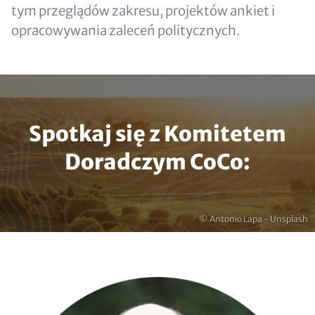
tym przeglądów zakresu, projektów ankiet i
opracowywania zaleceń politycznych.
Spotkaj się z Komitetem
Doradczym CoCo:
Prawa
© Antonio Lapa - Unsplash
autorskie