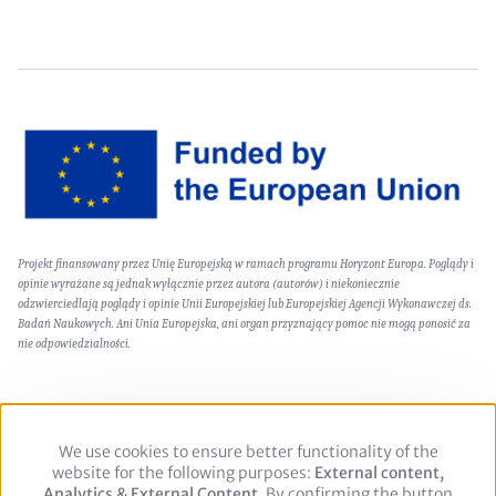
Image
Text
Projekt finansowany przez Unię Europejską w ramach programu Horyzont Europa. Poglądy i
(optional)
opinie wyrażane są jednak wyłącznie przez autora (autorów) i niekoniecznie
odzwierciedlają poglądy i opinie Unii Europejskiej lub Europejskiej Agencji Wykonawczej ds.
Badań Naukowych. Ani Unia Europejska, ani organ przyznający pomoc nie mogą ponosić za
nie odpowiedzialności.
We use cookies to ensure better functionality of the
Use
Footer
Polityka prywatności
Nota prawna
website for the following purposes:
of
External content,
Analytics & External Content
personal
. By confirming the button