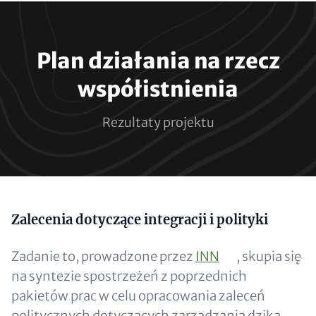
Paragraphs
Plan działania na rzecz
współistnienia
Rezultaty projektu
Content
Zalecenia dotyczące integracji i polityki
Zadanie to, prowadzone przez
INN
, skupia się
na syntezie spostrzeżeń z poprzednich
pakietów prac w celu opracowania zaleceń
politycznych dotyczących zarządzania dziką