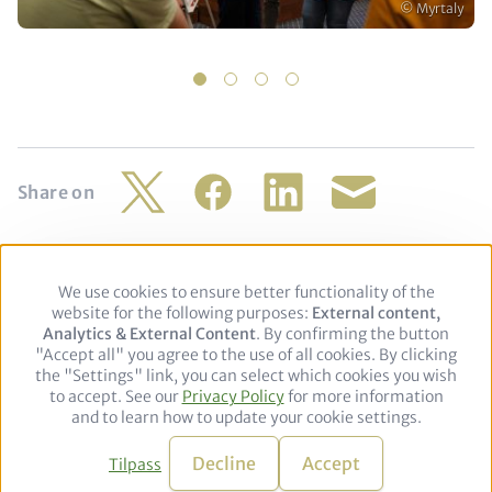
Opphavsrett
© Myrtaly
1
2
3
4
Share on
Twitter
Facebook
LinkedIn
Share
by
mail
We use cookies to ensure better functionality of the
Use
Footer
Integritetspolicy
Juridisk merknad
website for the following purposes:
of
External content,
Analytics & External Content
personal
. By confirming the button
"Accept all" you agree to the use of all cookies. By clicking
data
Follow
the "Settings" link, you can select which cookies you wish
and
to accept. See our
Privacy Policy
cookies
for more information
us
LinkedIn
and to learn how to update your cookie settings.
on:
© 2026 adelphi. All rights reserved.
Decline
Accept
Tilpass