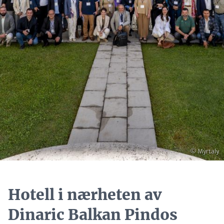
Opphavsret
© Myrtaly
Hotell i nærheten av
Dinaric Balkan Pindos