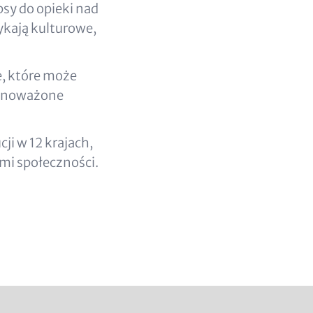
psy do opieki nad
ykają kulturowe,
e, które może
ównoważone
ji w 12 krajach,
ami społeczności.