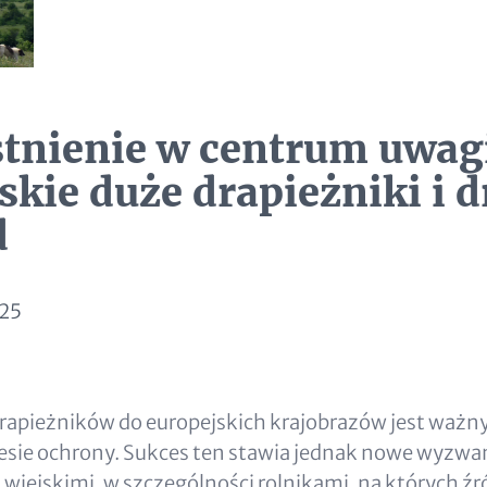
tnienie w centrum uwag
skie duże drapieżniki i 
d
025
rapieżników do europejskich krajobrazów jest wa
sie ochrony. Sukces ten stawia jednak nowe wyzwan
wiejskimi, w szczególności rolnikami, na których źr