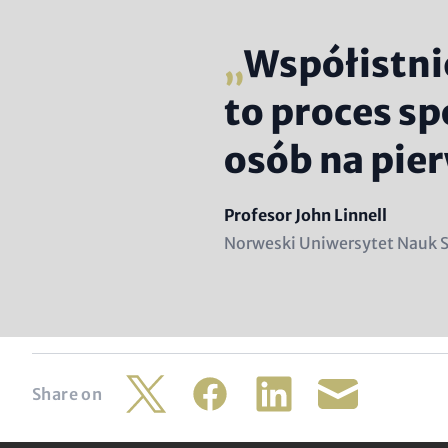
Współistni
to proces sp
osób na pier
Name
Profesor John Linnell
Position
Norweski Uniwersytet Nauk 
(subline)
Share on
Twitter
Facebook
LinkedIn
Share