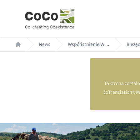
Przejdź
do
treści
Ścieżka
News
Współistnienie W ...
Bieżąc
nawigacyjna
Ta strona został
(eTranslation). 
Hero
Image