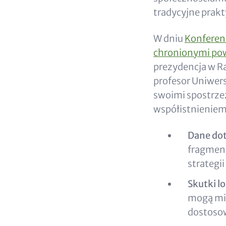
tradycyjne prakt
W dniu
Konferen
chronionymi pow
prezydencja w Rad
profesor Uniwers
swoimi spostrze
współistnieniem
Dane dot
fragment
strategi
Skutki l
mogą mie
dostosow