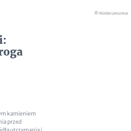
Prawa
© Nicolas Lescureux
autorskie
i:
droga
żnym kamieniem
ia przed
ódła utrzymania i