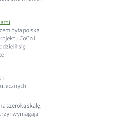
tami
rzem była polska
projektu CoCo i
zielił się
ze
 i
skutecznych
na szeroką skalę,
erzy i wymagają