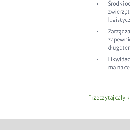
Środki o
zwierzęt
logistyc
Zarządza
zapewnić
długote
Likwidac
ma na ce
Przeczytaj cały 