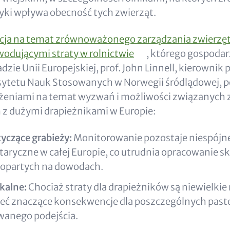
yki wpływa obecność tych zwierząt.
cja na temat zrównoważonego zarządzania zwierzę
odującymi straty w rolnictwie
, którego gospoda
zie Unii Europejskiej, prof. John Linnell, kierownik 
ytetu Nauk Stosowanych w Norwegii śródlądowej, pod
żeniami na temat wyzwań i możliwości związanych 
 z dużymi drapieżnikami w Europie:
yczące grabieży:
Monitorowanie pozostaje niespójne
aryczne w całej Europie, co utrudnia opracowanie 
i opartych na dowodach.
okalne:
Chociaż straty dla drapieżników są niewielkie 
ć znaczące konsekwencje dla poszczególnych past
anego podejścia.