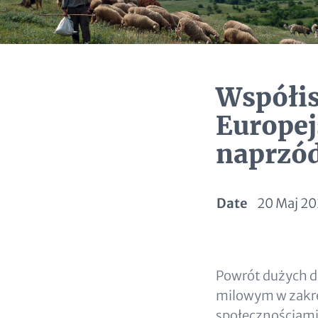
Współis
Europej
naprzó
Date
20 Maj 2
Paragraphs
Content
Powrót dużych d
milowym w zakre
społecznościami 