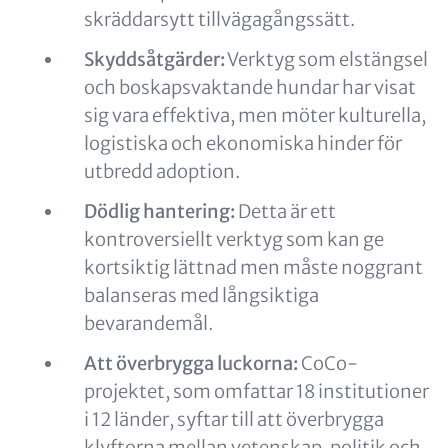
skräddarsytt tillvägagångssätt.
Skyddsåtgärder:
Verktyg som elstängsel
och boskapsvaktande hundar har visat
sig vara effektiva, men möter kulturella,
logistiska och ekonomiska hinder för
utbredd adoption.
Dödlig hantering:
Detta är ett
kontroversiellt verktyg som kan ge
kortsiktig lättnad men måste noggrant
balanseras med långsiktiga
bevarandemål.
Att överbrygga luckorna:
CoCo-
projektet, som omfattar 18 institutioner
i 12 länder, syftar till att överbrygga
klyftorna mellan vetenskap, politik och