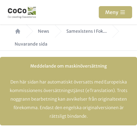
Hoppa
till
Meny
huvudinnehåll
Länkstig
News
Samexistens I Fok...
Nuvarande sida
Meddelande om maskinöversättning
Den här sidan har automatiskt översatts med Europeiska
kommissionens översättningstjänst (eTranslation). Trots
noggrann bearbetning kan avvikelser från originaltexten
förekomma. Endast den engelska originalversionen är
rättsligt bindande.