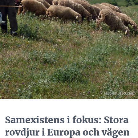
Copyright
© Nicolas Lescureux
Samexistens i fokus: Stora
rovdjur i Europa och vägen