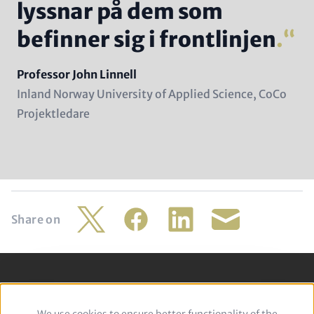
lyssnar på dem som
befinner sig i frontlinjen
.
Name
Professor John Linnell
Position
Inland Norway University of Applied Science, CoCo
(subline)
Projektledare
Share on
Twitter
Facebook
LinkedIn
Share
by
mail
Footer
Zásady ochrany osobných údajov