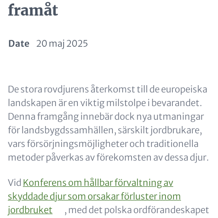
framåt
Date
20 maj 2025
Paragraphs
Content
De stora rovdjurens återkomst till de europeiska
landskapen är en viktig milstolpe i bevarandet.
Denna framgång innebär dock nya utmaningar
för landsbygdssamhällen, särskilt jordbrukare,
vars försörjningsmöjligheter och traditionella
metoder påverkas av förekomsten av dessa djur.
Vid
Konferens om hållbar förvaltning av
skyddade djur som orsakar förluster inom
jordbruket
, med det polska ordförandeskapet