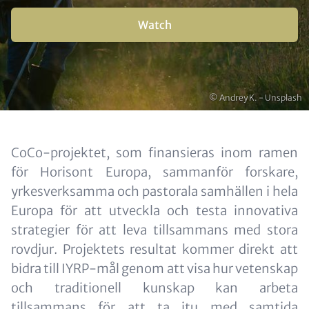
Buttons
Watch
Copyright
© Andrey K. - Unsplash
Content
CoCo-projektet, som finansieras inom ramen
för Horisont Europa, sammanför forskare,
yrkesverksamma och pastorala samhällen i hela
Europa för att utveckla och testa innovativa
strategier för att leva tillsammans med stora
rovdjur. Projektets resultat kommer direkt att
bidra till IYRP-mål genom att visa hur vetenskap
och traditionell kunskap kan arbeta
tillsammans för att ta itu med samtida