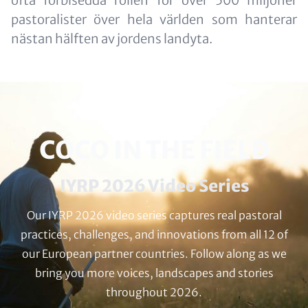
ofta förbisedda rollen för över 500 miljoner
pastoralister över hela världen som hanterar
nästan hälften av jordens landyta.
HEADLINE
COCO IN THE FIELD
(OPTIONAL)
Subline
IYRP 2026 Video Series
(optional)
Our IYRP 2026 video series captures real pastoral
practices, challenges, and innovations from all 12 of
our European partner countries. Follow along as we
bring you more voices, landscapes and stories
throughout 2026.