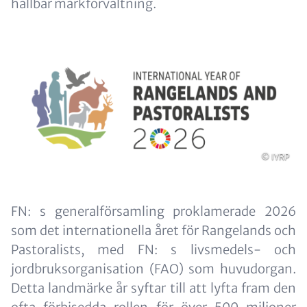
hållbar markförvaltning.
Image
Copyright
© IYRP
Content
FN: s generalförsamling proklamerade 2026
som det internationella året för Rangelands och
Pastoralists, med FN: s livsmedels- och
jordbruksorganisation (FAO) som huvudorgan.
Detta landmärke år syftar till att lyfta fram den