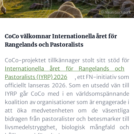
Copyright
© Yasin Guçluturk
Content
CoCo välkomnar Internationella året för
Rangelands och Pastoralists
CoCo-projektet tillkännager stolt sitt stöd för
Internationella året för Rangelands och
Pastoralists (IYRP) 2026
, ett FN-initiativ som
officiellt lanseras 2026. Som en utsedd vän till
IYRP går CoCo med i en världsomspännande
koalition av organisationer som är engagerade i
att öka medvetenheten om de väsentliga
bidragen från pastoralister och betesmarker till
livsmedelstrygghet, biologisk mångfald och