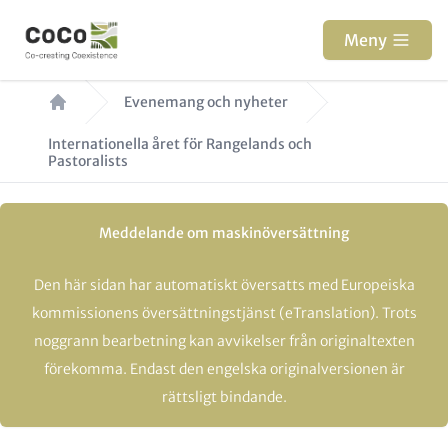
Hoppa
till
Meny
huvudinnehåll
Länkstig
Evenemang och nyheter
Internationella året för Rangelands och
Pastoralists
Meddelande om maskinöversättning
Den här sidan har automatiskt översatts med Europeiska
kommissionens översättningstjänst (eTranslation). Trots
noggrann bearbetning kan avvikelser från originaltexten
förekomma. Endast den engelska originalversionen är
rättsligt bindande.