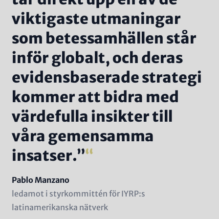
viktigaste utmaningar
som betessamhällen står
inför globalt, och deras
evidensbaserade strategi
kommer att bidra med
värdefulla insikter till
våra gemensamma
insatser.”
Name
Pablo Manzano
Position
ledamot i styrkommittén för IYRP:s
(subline)
latinamerikanska nätverk