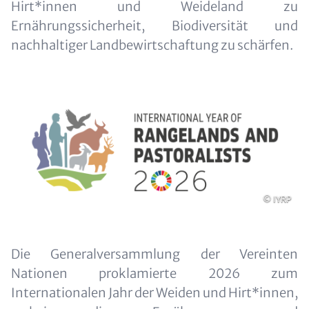
Hirt*innen und Weideland zu
Ernährungssicherheit, Biodiversität und
nachhaltiger Landbewirtschaftung zu schärfen.
Image
Urheberrec
© IYRP
Content
Die Generalversammlung der Vereinten
Nationen proklamierte 2026 zum
Internationalen Jahr der Weiden und Hirt*innen,