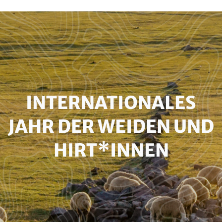
Paragraphs
HEADLINE
INTERNATIONALES
(OPTIONAL)
JAHR DER WEIDEN UND
HIRT*INNEN