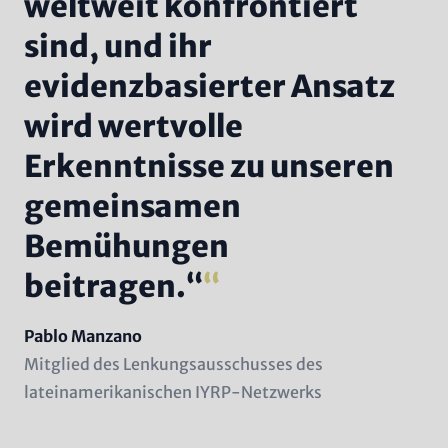
weltweit konfrontiert
sind, und ihr
evidenzbasierter Ansatz
wird wertvolle
Erkenntnisse zu unseren
gemeinsamen
Bemühungen
beitragen.“
Name
Pablo Manzano
Position
Mitglied des Lenkungsausschusses des
(subline)
lateinamerikanischen IYRP-Netzwerks