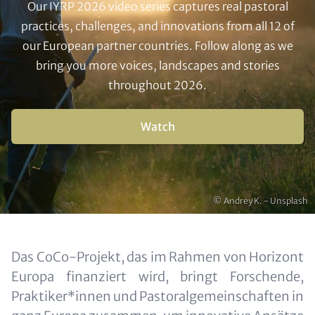
Our IYRP 2026 video series captures real pastoral
practices, challenges, and innovations from all 12 of
our European partner countries. Follow along as we
bring you more voices, landscapes and stories
throughout 2026.
Buttons
Watch
Urheberrecht
© Andrey K. - Unsplash
Content
Das CoCo-Projekt, das im Rahmen von Horizont
Europa finanziert wird, bringt Forschende,
Praktiker*innen und Pastoralgemeinschaften in