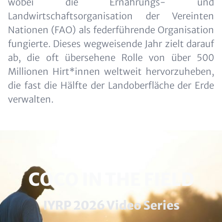
wobei die Ernährungs- und
Landwirtschaftsorganisation der Vereinten
Nationen (FAO) als federführende Organisation
fungierte. Dieses wegweisende Jahr zielt darauf
ab, die oft übersehene Rolle von über 500
Millionen Hirt*innen weltweit hervorzuheben,
die fast die Hälfte der Landoberfläche der Erde
verwalten.
HEADLINE
COCO IN THE FIELD
(OPTIONAL)
Subline
IYRP 2026 Video Series
(optional)