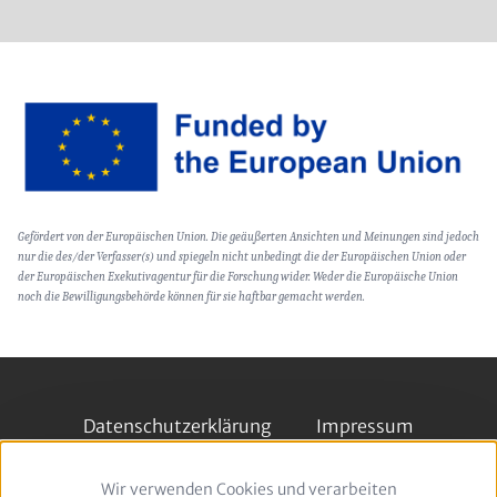
Image
Text
Gefördert von der Europäischen Union. Die geäußerten Ansichten und Meinungen sind jedoch
(optional)
nur die des/der Verfasser(s) und spiegeln nicht unbedingt die der Europäischen Union oder
der Europäischen Exekutivagentur für die Forschung wider. Weder die Europäische Union
noch die Bewilligungsbehörde können für sie haftbar gemacht werden.
Footer
Datenschutzerklärung
Impressum
Follow
Wir verwenden Cookies und verarbeiten
Verwendung