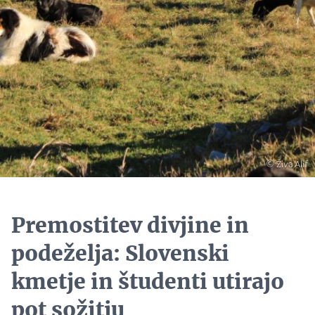
Copyright
© Živa Alif
Premostitev divjine in
podeželja: Slovenski
kmetje in študenti utirajo
pot sožitju