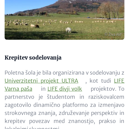
Copyright
© Živa Alif
Content
Krepitev sodelovanja
Poletna šola je bila organizirana v sodelovanju z
Univerzitetni projekt ULTRA
, kot tudi
LIFE
Varna paša
in
LIFE divji volk
projektov. To
partnerstvo je študentom in raziskovalcem
zagotovilo dinamično platformo za izmenjavo
strokovnega znanja, združevanje perspektiv in
krepitev povezav med znanostjo, prakso in