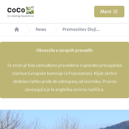
Skip
to
Meni
main
Breadcrumb
content
News
Premostitev Divji...
Obvestilo o strojnih prevodih
Ta stran je bila samodejno prevedena z uporabo prevajalske
storitve Evropske komisije (eTranslation). Kljub skrbni
obdelavi lahko pride do odstopanj od izvirnika. Pravno
zavezujoča je le angleška izvirna različica.
Hero
Image