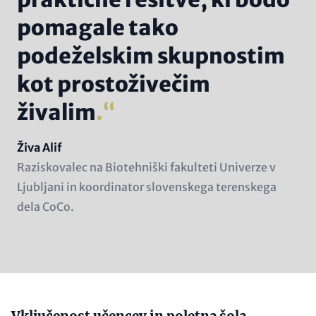
pomagale tako
podeželskim skupnostim
kot prostoživečim
živalim
.
Name
Živa Alif
Position
Raziskovalec na Biotehniški fakulteti Univerze v
(subline)
Ljubljani in koordinator slovenskega terenskega
dela CoCo.