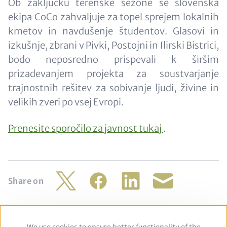
Ob zaključku terenske sezone se slovenska
ekipa CoCo zahvaljuje za topel sprejem lokalnih
kmetov in navdušenje študentov. Glasovi in
izkušnje, zbrani v Pivki, Postojni in Ilirski Bistrici,
bodo neposredno prispevali k širšim
prizadevanjem projekta za soustvarjanje
trajnostnih rešitev za sobivanje ljudi, živine in
velikih zveri po vsej Evropi.
Prenesite sporočilo za javnost tukaj
.
Share on
Twitter
Facebook
LinkedIn
Share
by
mail