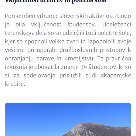
Content
Vključenost učencev in poletna šola
Pomemben vrhunec slovenskih aktivnosti CoCo
je bila vključenost študentov. Udeleženci
terenskega dela so se udeležili tudi poletne šole,
kjer so spoznali velike zveri in izpopolnili svoje
veščine pri uporabi družboslovnih pristopov k
ohranjanju narave in kmetijstvu. Ta praktična
izkušnja je obogatila znanje 24 študentov, ki so
si za sodelovanje prislužili tudi akademske
kredite.
Image