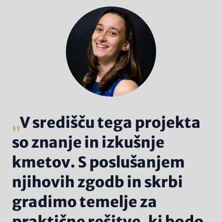
V središču tega projekta
so znanje in izkušnje
kmetov. S poslušanjem
njihovih zgodb in skrbi
gradimo temelje za
praktične rešitve, ki bodo