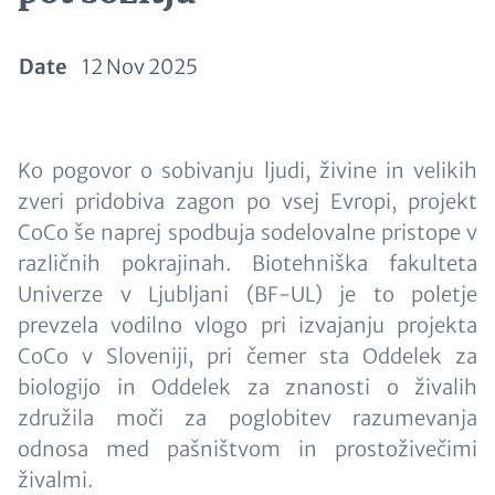
Date
12 Nov 2025
Paragraphs
Content
Ko pogovor o sobivanju ljudi, živine in velikih
zveri pridobiva zagon po vsej Evropi, projekt
CoCo še naprej spodbuja sodelovalne pristope v
različnih pokrajinah. Biotehniška fakulteta
Univerze v Ljubljani (BF-UL) je to poletje
prevzela vodilno vlogo pri izvajanju projekta
CoCo v Sloveniji, pri čemer sta Oddelek za
biologijo in Oddelek za znanosti o živalih
združila moči za poglobitev razumevanja
odnosa med pašništvom in prostoživečimi
živalmi.