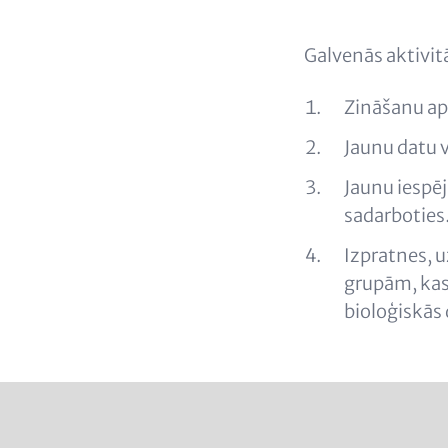
Content
Galvenās aktivitā
Zināšanu ap
Jaunu datu 
Jaunu iespēj
sadarboties
Izpratnes, 
grupām, kas
bioloģiskās