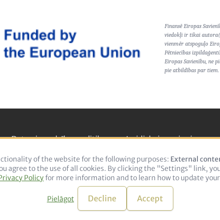
Finansē Eiropas Savienī
viedokļi ir tikai autora
vienmēr atspoguļo Eiro
Pētniecības izpildaģent
Eiropas Savienību, ne pi
pie atbildības par tiem.
Datu aizsardzības politika
Juridiskais paziņojums
ctionality of the website for the following purposes:
Use
External conte
u agree to the use of all cookies. By clicking the "Settings" link, yo
of
Privacy Policy
for more information and to learn how to update your 
personal
LinkedIn
data
and
Decline
Accept
Pielāgot
© 2026 adelphi. All rights reserved.
cookies