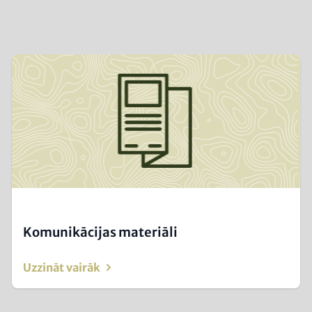
Image
(Teaser
only)
Komunikācijas materiāli
Uzzināt vairāk