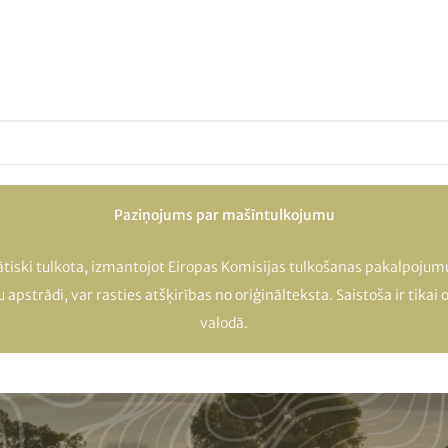
Paziņojums par mašīntulkojumu
ātiski tulkota, izmantojot Eiropas Komisijas tulkošanas pakalpojum
apstrādi, var rasties atšķirības no oriģinālteksta. Saistoša ir tikai 
valodā.