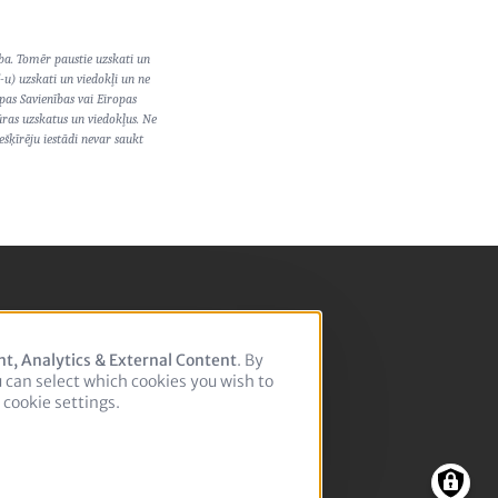
ba. Tomēr paustie uzskati un
(-u) uzskati un viedokļi un ne
pas Savienības vai Eiropas
ūras uzskatus un viedokļus. Ne
ešķīrēju iestādi nevar saukt
nt, Analytics & External Content
. By
u can select which cookies you wish to
cookie settings.