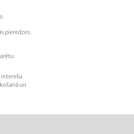
s:
s pieredzes.
varētu
 interešu
ekošanā un