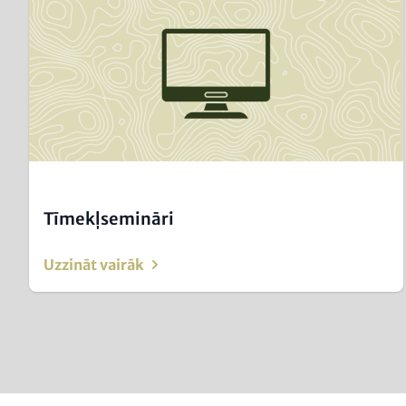
(Teaser
only)
Tīmekļsemināri
Uzzināt vairāk