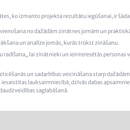
tes, ko izmanto projekta rezultātu iegūšanai, ir šāda
vienošana no dažādām zinātnes jomām un praktiskā
vākšana un analīze jomās, kurās trūkst zināšanu.
u radīšana,, lai zinātnieki un ieinteresētās personas 
.
uzticēšanās un sadarbības veicināšana starp dažādām
 iesaistītas lauksaimniecībā, dzīvās dabas apsaimni
 daudzveidības saglabāšanā.