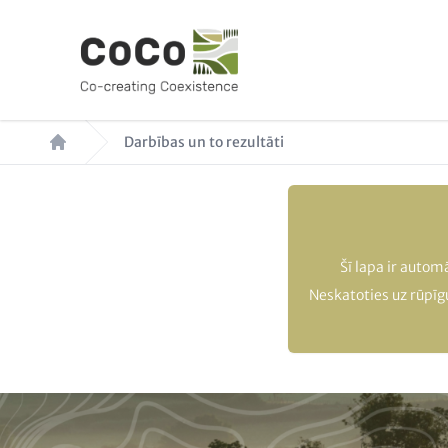
Pārlekt
uz
galveno
saturu
Atpakaļceļš
Darbības un to rezultāti
Šī lapa ir autom
Neskatoties uz rūpīgu 
Paragraphs