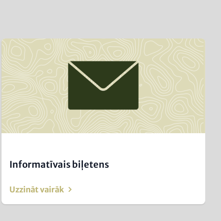
Image
(Teaser
only)
Informatīvais biļetens
Uzzināt vairāk