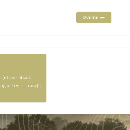
Izvēlne
u (eTranslation).
oriģinālā versija angļu