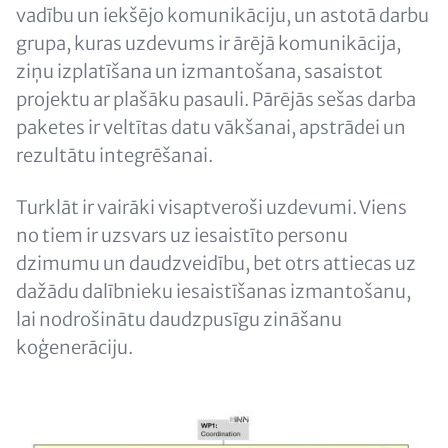
vadību un iekšējo komunikāciju, un astotā darbu
grupa, kuras uzdevums ir ārējā komunikācija,
ziņu izplatīšana un izmantošana, sasaistot
projektu ar plašāku pasauli. Pārējās sešas darba
paketes ir veltītas datu vākšanai, apstrādei un
rezultātu integrēšanai.
Turklāt ir vairāki visaptveroši uzdevumi. Viens
no tiem ir uzsvars uz iesaistīto personu
dzimumu un daudzveidību, bet otrs attiecas uz
dažādu dalībnieku iesaistīšanas izmantošanu,
lai nodrošinātu daudzpusīgu zināšanu
koģenerāciju.
Image