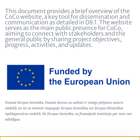
(optional)
This document provides a brief overview of the
CoCo website, a key tool for dissemination and
communication as detailed in D8.1. The website
serves as the main public presence for CoCo,
aiming to connect with stakeholders and the
general public by sharing project objectives,
progress, activities, and updates.
Image
Text
Finansē Eiropas Savienība. Paustās domas un uzskati ir vienīgi pētījuma autoru
(optional)
viedokļi, un tie ne vienmēr atspoguļo Eiropas Savienības vai Eiropas Pētniecības
izpildaģentūras viedokli. Ne Eiropas Savienība, ne finansējošā institūcija par tiem nav
atbildīgas.