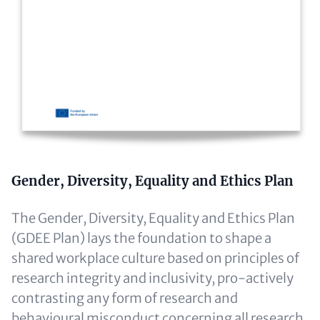
Text
Gender, Diversity, Equality and Ethics Plan
(optional)
The Gender, Diversity, Equality and Ethics Plan
(GDEE Plan) lays the foundation to shape a
shared workplace culture based on principles of
research integrity and inclusivity, pro-actively
contrasting any form of research and
behavioural misconduct concerning all research