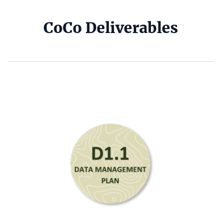
Headline
CoCo Deliverables
(optional)
Content
Logos