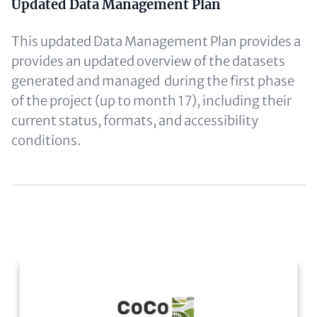
Text
Updated Data Management Plan
(optional)
This updated Data Management Plan provides a
provides an updated overview of the datasets
generated and managed during the first phase
of the project (up to month 17), including their
current status, formats, and accessibility
conditions.
Content
Image