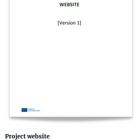
Text
Project website