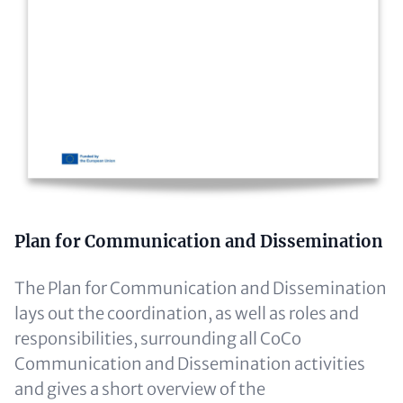
Text
Plan for Communication and Dissemination
(optional)
The Plan for Communication and Dissemination
lays out the coordination, as well as roles and
responsibilities, surrounding all CoCo
Communication and Dissemination activities
and gives a short overview of the