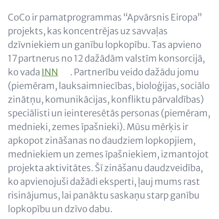
Content
CoCo ir pamatprogrammas “Apvārsnis Eiropa”
projekts, kas koncentrējas uz savvaļas
dzīvniekiem un ganību lopkopību. Tas apvieno
17 partnerus no 12 dažādām valstīm konsorcijā,
ko vada
INN
. Partnerību veido dažādu jomu
(piemēram, lauksaimniecības, bioloģijas, sociālo
zinātņu, komunikācijas, konfliktu pārvaldības)
speciālisti un ieinteresētās personas (piemēram,
mednieki, zemes īpašnieki). Mūsu mērķis ir
apkopot zināšanas no daudziem lopkopjiem,
medniekiem un zemes īpašniekiem, izmantojot
projekta aktivitātes. Šī zināšanu daudzveidība,
ko apvienojuši dažādi eksperti, ļauj mums rast
risinājumus, lai panāktu saskaņu starp ganību
lopkopību un dzīvo dabu.