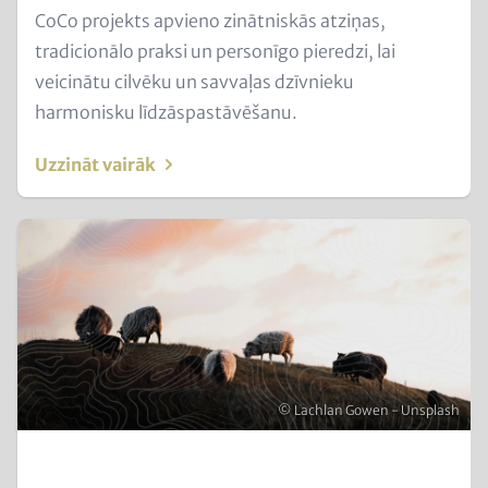
Text
CoCo projekts apvieno zinātniskās atziņas,
for
tradicionālo praksi un personīgo pieredzi, lai
Teaser
veicinātu cilvēku un savvaļas dzīvnieku
and
harmonisku līdzāspastāvēšanu.
Metatags
Uzzināt vairāk
Image
(Teaser
only)
Autortiesības
© Lachlan Gowen - Unsplash