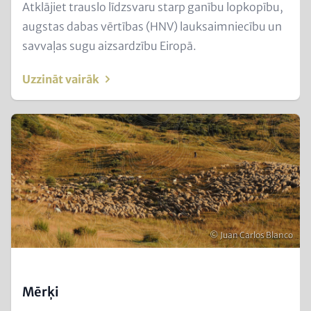
Text
Atklājiet trauslo līdzsvaru starp ganību lopkopību,
for
augstas dabas vērtības (HNV) lauksaimniecību un
Teaser
savvaļas sugu aizsardzību Eiropā.
and
Uzzināt vairāk
Metatags
Image
(Teaser
only)
Autortiesības
© Juan Carlos Blanco
Mērķi