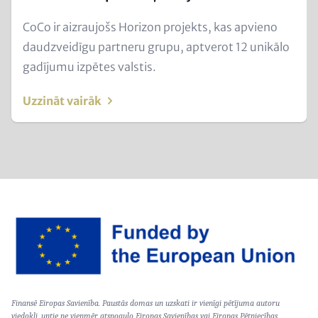
Text
CoCo ir aizraujošs Horizon projekts, kas apvieno
for
daudzveidīgu partneru grupu, aptverot 12 unikālo
Teaser
gadījumu izpētes valstis.
and
Uzzināt vairāk
Metatags
Image
Text
Finansē Eiropas Savienība. Paustās domas un uzskati ir vienīgi pētījuma autoru
(optional)
viedokļi, untie ne vienmēr atspoguļo Eiropas Savienības vai Eiropas Pētniecības