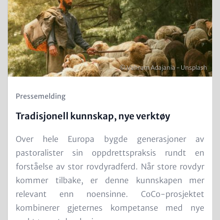
Image
Opphavsrett
© Vahram Adajania - Unsplash
Kicker
Pressemelding
(Teaser)
Tradisjonell kunnskap, nye verktøy
Text
Over hele Europa bygde generasjoner av
for
pastoralister sin oppdrettspraksis rundt en
Teaser
forståelse av stor rovdyradferd. Når store rovdyr
and
kommer tilbake, er denne kunnskapen mer
Metatags
relevant enn noensinne. CoCo-prosjektet
kombinerer gjeternes kompetanse med nye