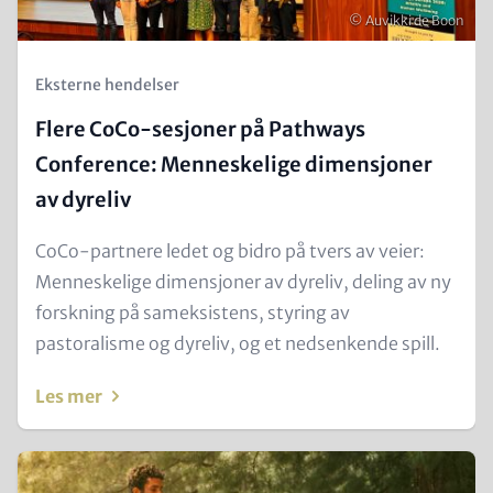
Opphavsrett
© Auvikki de Boon
Kicker
Eksterne hendelser
(Teaser)
Flere CoCo-sesjoner på Pathways
Conference: Menneskelige dimensjoner
av dyreliv
Text
CoCo-partnere ledet og bidro på tvers av veier:
for
Menneskelige dimensjoner av dyreliv, deling av ny
Teaser
forskning på sameksistens, styring av
and
pastoralisme og dyreliv, og et nedsenkende spill.
Metatags
Les mer
Teaser