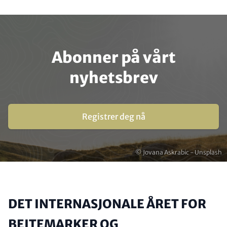
Abonner på vårt
nyhetsbrev
Registrer deg nå
Opphavsrett
© Jovana Askrabic - Unsplash
DET INTERNASJONALE ÅRET FOR
BEITEMARKER OG