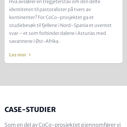
Text
Hva avslører en tregjeterstav om den delte
for
identiteten til pastoralister på tvers av
Teaser
kontinenter? For CoCo-prosjektet ga et
and
studiebesøk til fjellene i Nord-Spania et uventet
Metatags
svar – et som forbinder dalene i Asturias med
savannene i Øst-Afrika.
Les mer
CASE-STUDIER
Som en del av CoCo-prosjektet gjennomfører vi