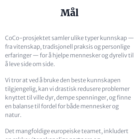
Headline
Mål
(optional)
Content
CoCo-prosjektet samler ulike typer kunnskap —
fra vitenskap, tradisjonell praksis og personlige
erfaringer — for å hjelpe mennesker og dyreliv til
å leve side om side.
Vi tror at ved å bruke den beste kunnskapen
tilgjengelig, kan vi drastisk redusere problemer
knyttet til ville dyr, dempe spenninger, og finne
en balanse til fordel for både mennesker og
natur.
Det mangfoldige europeiske teamet, inkludert