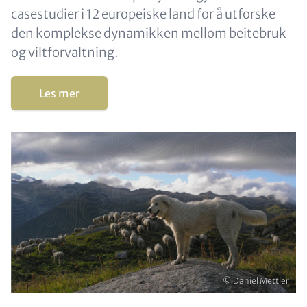
casestudier i 12 europeiske land for å utforske
den komplekse dynamikken mellom beitebruk
og viltforvaltning.
Les mer
Opphavsrett
© Daniel Mettler