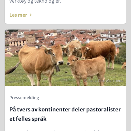
verktøy og teknologier.
Les mer
Teaser
Image
Opphavsrett
© Paula Cros Marchena
Kicker
Pressemelding
(Teaser)
På tvers av kontinenter deler pastoralister
et felles språk