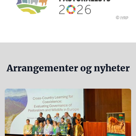
Opphavsret
© IYRP
Arrangementer og nyheter
Content
Teaser
items
Image