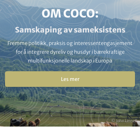
HEADLINE
OM COCO:
(OPTIONAL)
Subline
Samskaping av sameksistens
(optional)
Fremme politikk, praksis og interessentengasjement
for å integrere dyreliv og husdyr i bærekraftige
multifunksjonelle landskap i Europa
Buttons
Les mer
Opphavsrett
© John Linnell