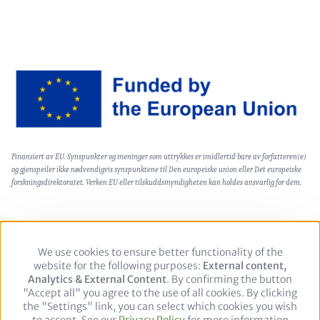
Image
Text
Finansiert av EU. Synspunkter og meninger som uttrykkes er imidlertid bare av forfatteren(e)
(optional)
og gjenspeiler ikke nødvendigvis synspunktene til Den europeiske union eller Det europeiske
forskningsdirektoratet. Verken EU eller tilskuddsmyndigheten kan holdes ansvarlig for dem.
We use cookies to ensure better functionality of the
Use
Footer
Integritetspolicy
Juridisk merknad
website for the following purposes:
of
External content,
Analytics & External Content
personal
. By confirming the button
"Accept all" you agree to the use of all cookies. By clicking
data
Follow
the "Settings" link, you can select which cookies you wish
and