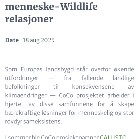
menneske-Wildlife
relasjoner
Date
18 aug 2025
Paragraphs
Content
Som Europas landsbygd står overfor økende
utfordringer — fra fallende landlige
befolkninger til konsekvensene av
klimaendringer — CoCo prosjektet arbeider i
hjertet av disse samfunnene for å skape
bærekraftige løsninger for menneskelig og stor
rovdyr sameksistens.
I sommer ble CoCo prosjektpartner
CALLISTO