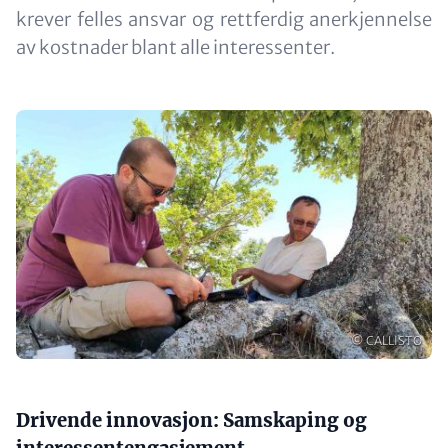
krever felles ansvar og rettferdig anerkjennelse
av kostnader blant alle interessenter.
Image
Opphavsrett
© CALLISTO
Content
Drivende innovasjon: Samskaping og