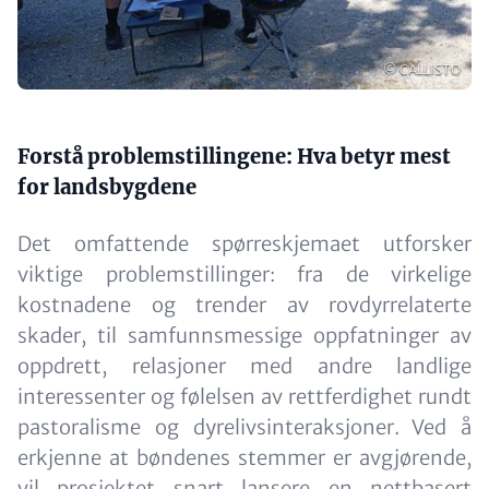
Opphavsrett
© CALLISTO
Content
Forstå problemstillingene: Hva betyr mest
for landsbygdene
Det omfattende spørreskjemaet utforsker
viktige problemstillinger: fra de virkelige
kostnadene og trender av rovdyrrelaterte
skader, til samfunnsmessige oppfatninger av
oppdrett, relasjoner med andre landlige
interessenter og følelsen av rettferdighet rundt
pastoralisme og dyrelivsinteraksjoner. Ved å
erkjenne at bøndenes stemmer er avgjørende,
vil prosjektet snart lansere en nettbasert