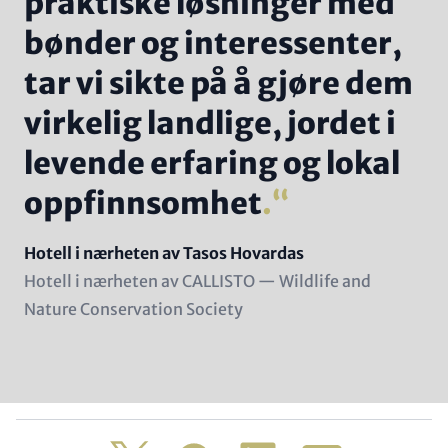
praktiske løsninger med
bønder og interessenter,
tar vi sikte på å gjøre dem
virkelig landlige, jordet i
levende erfaring og lokal
oppfinnsomhet
.
Name
Hotell i nærheten av Tasos Hovardas
Position
Hotell i nærheten av CALLISTO — Wildlife and
(subline)
Nature Conservation Society