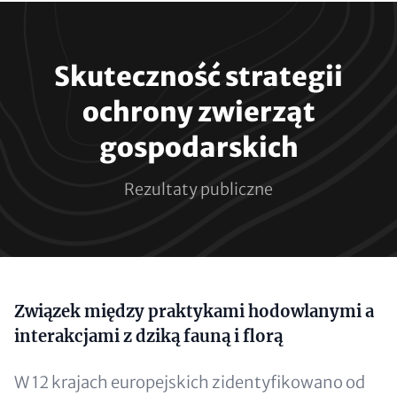
Paragraphs
Skuteczność strategii
ochrony zwierząt
gospodarskich
Rezultaty publiczne
Content
Związek między praktykami hodowlanymi a
interakcjami z dziką fauną i florą
W 12 krajach europejskich zidentyfikowano od