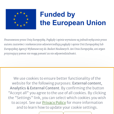
Image
Text
Finansowane przez Unię Europejską. Poglądy i opinie wyrażane są jednak wyłącznie przez
(optional)
autora (autorów) i niekoniecznie odzwierciedlają poglądy i opinie Unii Europejskiej lub
Europejskiej Agencji Wykonawczej ds. Badań Naukowych. Ani Unia Europejska, ani organ
przyznający pomoc nie mogą ponosić za nie odpowiedzialności.
We use cookies to ensure better functionality of the
Use
Footer
Polityka prywatności
Nota prawna
website for the following purposes:
of
External content,
Analytics & External Content
personal
. By confirming the button
"Accept all" you agree to the use of all cookies. By clicking
data
Follow
the "Settings" link, you can select which cookies you wish
and
to accept. See our
Privacy Policy
cookies
for more information
us
LinkedIn
and to learn how to update your cookie settings.
on: