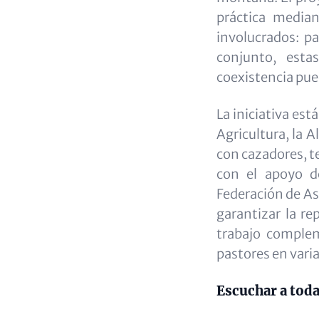
práctica median
involucrados: p
conjunto, est
coexistencia pue
La iniciativa est
Agricultura, la 
con cazadores, t
con el apoyo de
Federación de As
garantizar la re
trabajo complem
pastores en varia
Escuchar a toda