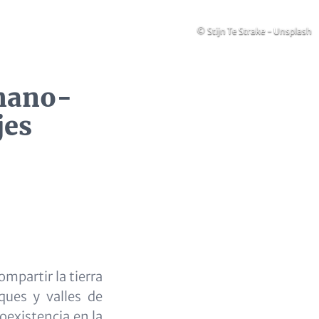
Copyright
© Stijn Te Strake - Unsplash
mano-
jes
mpartir la tierra
ques y valles de
oexistencia en la