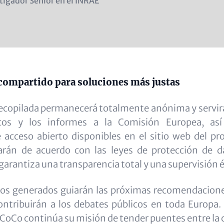
ion
tigador Senior en el INRAE
ine)
ompartido para soluciones más justas
ecopilada permanecerá totalmente anónima y servirá
íficos y los informes a la Comisión Europea, as
 acceso abierto disponibles en el sitio web del p
rán de acuerdo con las leyes de protección de d
garantiza una transparencia total y una supervisión é
os generados guiarán las próximas recomendacion
ontribuirán a los debates públicos en toda Europa.
 CoCo continúa su misión de tender puentes entre la ci