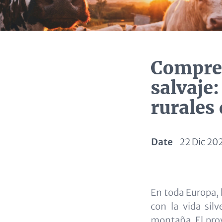
Compren
salvaje:
rurales
Date
22 Dic 20
Paragraphs
Content
En toda Europa, 
con la vida sil
montaña. El proy