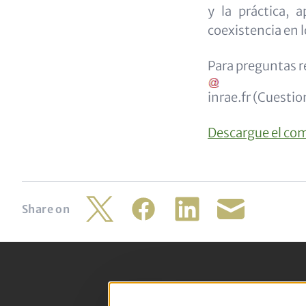
y la práctica, 
coexistencia en l
Para preguntas re
inrae
.
fr
(
Cuestion
Descargue el co
Share on
Twitter
Facebook
LinkedIn
Share
by
mail
Footer