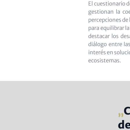
El cuestionario 
gestionan la coe
percepciones de l
para equilibrar l
destacar los des
diálogo entre la
interés en soluci
ecosistemas.
C
de