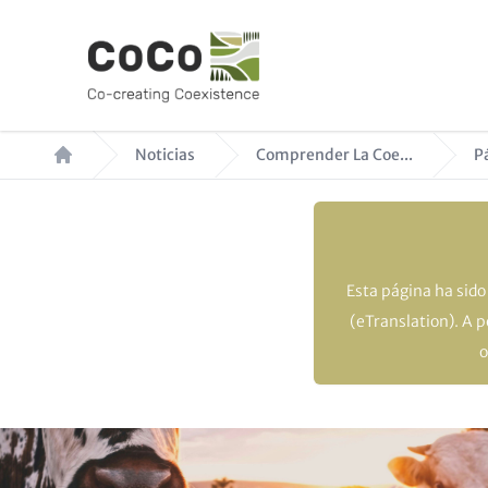
Pasar
al
contenido
principal
Ruta
Noticias
Comprender La Coe...
P
de
navegación
Esta página ha sid
(eTranslation). A 
o
Hero
Image