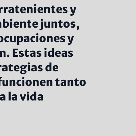
rratenientes y
biente juntos,
ocupaciones y
. Estas ideas
rategias de
 funcionen tanto
 la vida