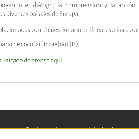
apoyando el diálogo, la comprensión y la acción 
os diversos paisajes de Europa.
lacionadas con el cuestionario en línea, escriba a
coc
ario de coco[at]inrae[dot]fr
)
.
municado de prensa aquí
.
Política de privacidad
Aviso legal