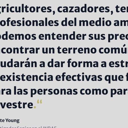
ricultores, cazadores, te
ofesionales del medio am
demos entender sus pre
contrar un terreno común
udarán a dar forma a est
existencia efectivas que
ra las personas como para
lvestre
.
e
tte Young