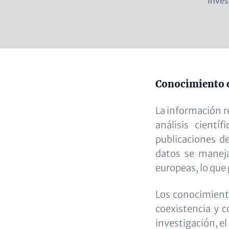
Posit
Inves
(subl
Content
Conocimiento c
La información r
análisis cient
publicaciones de
datos se maneja
europeas, lo que 
Los conocimient
coexistencia y c
investigación, el