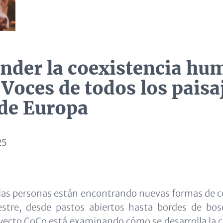
der la coexistencia hu
 Voces de todos los paisa
 de Europa
25
las personas están encontrando nuevas formas de co
vestre, desde pastos abiertos hasta bordes de bos
ecto CoCo está examinando cómo se desarrolla la c