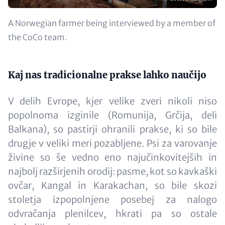
Opis
A Norwegian farmer being interviewed by a member of
the CoCo team.
Content
Kaj nas tradicionalne prakse lahko naučijo
V delih Evrope, kjer velike zveri nikoli niso
popolnoma izginile (Romunija, Grčija, deli
Balkana), so pastirji ohranili prakse, ki so bile
drugje v veliki meri pozabljene. Psi za varovanje
živine so še vedno eno najučinkovitejših in
najbolj razširjenih orodij: pasme, kot so kavkaški
ovčar, Kangal in Karakachan, so bile skozi
stoletja izpopolnjene posebej za nalogo
odvračanja plenilcev, hkrati pa so ostale