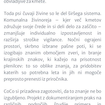
obvladljive za kmete.
Toda psi čuvaji živine so le del širšega sistema.
Komunalna živinoreja – kjer več kmetov
združuje svoje črede in si deli delo za zaščito –
zmanjšuje individualno izpostavljenost in
razširja stroške vigilance. Nočni ograjeni
prostori, skrbno izbrane pašne poti, ki se
izogibajo znanim območjem zveri, in branje
krajinskih znakov, ki kažejo na prisotnost
plenilcev: to so oblike znanja, za pridobitev
katerih so potrebna leta in jih ni mogoče
preprosto prenesti iz priročnika.
CoCo si prizadeva zagotoviti, da to znanje ne bo
izgubljeno. Projekt z dokumentiranjem praks na
različnih področjih študije primera in