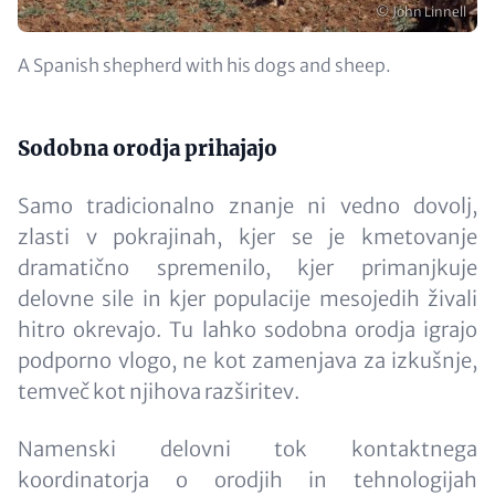
Copyright
© John Linnell
Opis
A Spanish shepherd with his dogs and sheep.
Content
Sodobna orodja prihajajo
Samo tradicionalno znanje ni vedno dovolj,
zlasti v pokrajinah, kjer se je kmetovanje
dramatično spremenilo, kjer primanjkuje
delovne sile in kjer populacije mesojedih živali
hitro okrevajo. Tu lahko sodobna orodja igrajo
podporno vlogo, ne kot zamenjava za izkušnje,
temveč kot njihova razširitev.
Namenski delovni tok kontaktnega
koordinatorja o orodjih in tehnologijah