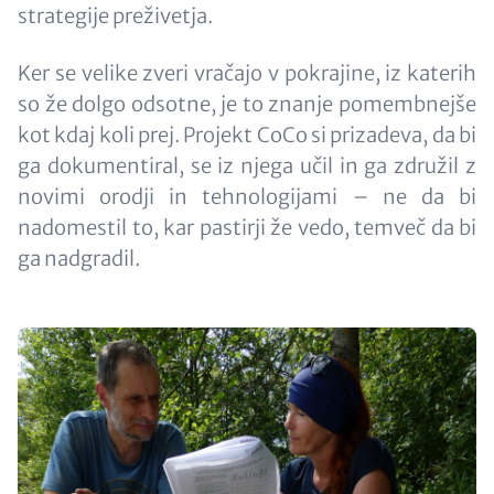
strategije preživetja.
Ker se velike zveri vračajo v pokrajine, iz katerih
so že dolgo odsotne, je to znanje pomembnejše
kot kdaj koli prej. Projekt CoCo si prizadeva, da bi
ga dokumentiral, se iz njega učil in ga združil z
novimi orodji in tehnologijami – ne da bi
nadomestil to, kar pastirji že vedo, temveč da bi
ga nadgradil.
Image