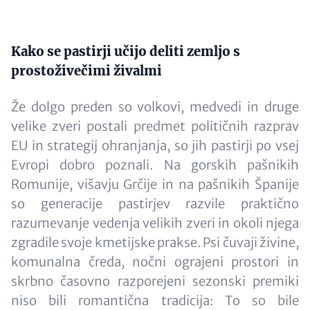
Paragraphs
Content
Kako se pastirji učijo deliti zemljo s
prostoživečimi živalmi
Že dolgo preden so volkovi, medvedi in druge
velike zveri postali predmet političnih razprav
EU in strategij ohranjanja, so jih pastirji po vsej
Evropi dobro poznali. Na gorskih pašnikih
Romunije, višavju Grčije in na pašnikih Španije
so generacije pastirjev razvile praktično
razumevanje vedenja velikih zveri in okoli njega
zgradile svoje kmetijske prakse. Psi čuvaji živine,
komunalna čreda, nočni ograjeni prostori in
skrbno časovno razporejeni sezonski premiki
niso bili romantična tradicija: To so bile