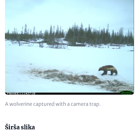
Image
Copyright
© SCANDCAM
Opis
A wolverine captured with a camera trap.
Content
Širša slika