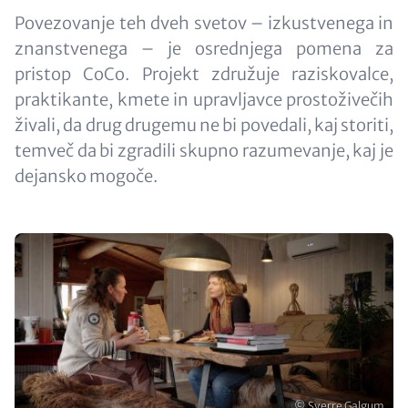
Povezovanje teh dveh svetov – izkustvenega in
znanstvenega – je osrednjega pomena za
pristop CoCo. Projekt združuje raziskovalce,
praktikante, kmete in upravljavce prostoživečih
živali, da drug drugemu ne bi povedali, kaj storiti,
temveč da bi zgradili skupno razumevanje, kaj je
dejansko mogoče.
Image
Copyright
© Sverre Galgum