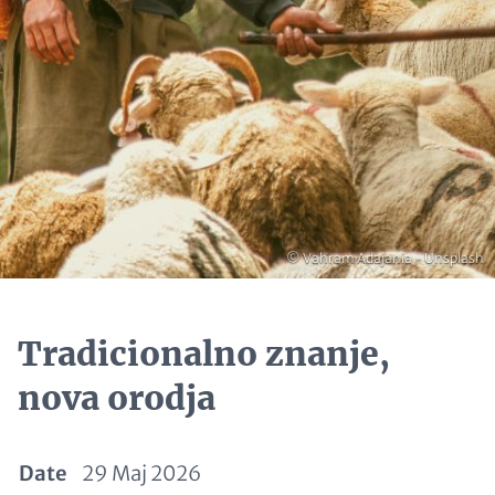
Copyright
© Vahram Adajania - Unsplash
Tradicionalno znanje,
nova orodja
Date
29 Maj 2026