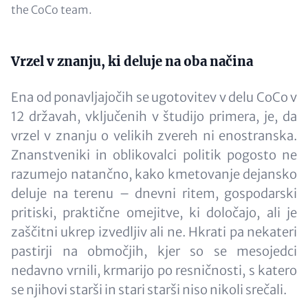
the CoCo team.
Content
Vrzel v znanju, ki deluje na oba načina
Ena od ponavljajočih se ugotovitev v delu CoCo v
12 državah, vključenih v študijo primera, je, da
vrzel v znanju o velikih zvereh ni enostranska.
Znanstveniki in oblikovalci politik pogosto ne
razumejo natančno, kako kmetovanje dejansko
deluje na terenu – dnevni ritem, gospodarski
pritiski, praktične omejitve, ki določajo, ali je
zaščitni ukrep izvedljiv ali ne. Hkrati pa nekateri
pastirji na območjih, kjer so se mesojedci
nedavno vrnili, krmarijo po resničnosti, s katero
se njihovi starši in stari starši niso nikoli srečali.