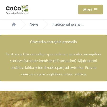
Skip
to
Meni
main
Breadcrumb
content
News
Tradicionalno Zna...
Obvestilo o strojnih prevodih
Ta stran je bila samodejno prevedena z uporabo prevajalske
storitve Evropske komisije (eTranslation). Kljub skrbni
obdelavi lahko pride do odstopanj od izvirnika. Pravno
zavezujoča je le angleška izvirna različica.
Hero
Image