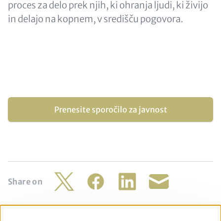
proces za delo prek njih, ki ohranja ljudi, ki živijo
in delajo na kopnem, v središču pogovora.
Prenesite sporočilo za javnost
Share on
Twitter
Facebook
LinkedIn
Share
by