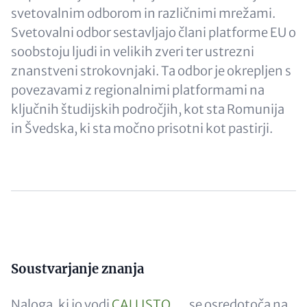
svetovalnim odborom in različnimi mrežami.
Svetovalni odbor sestavljajo člani platforme EU o
soobstoju ljudi in velikih zveri ter ustrezni
znanstveni strokovnjaki. Ta odbor je okrepljen s
povezavami z regionalnimi platformami na
ključnih študijskih področjih, kot sta Romunija
in Švedska, ki sta močno prisotni kot pastirji.
Content
Soustvarjanje znanja
Naloga, ki jo vodi
CALLISTO
se osredotoča na