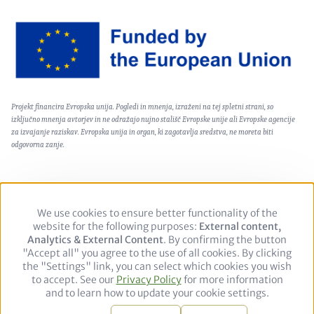
Image
Text
Projekt financira Evropska unija. Pogledi in mnenja, izraženi na tej spletni strani, so
(optional)
izključno mnenja avtorjev in ne odražajo nujno stališč Evropske unije ali Evropske agencije
za izvajanje raziskav. Evropska unija in organ, ki zagotavlja sredstva, ne moreta biti
odgovorna zanje.
We use cookies to ensure better functionality of the
Use
Footer
Politika zasebnosti
Pravno obvestilo
website for the following purposes:
of
External content,
Analytics & External Content
personal
. By confirming the button
"Accept all" you agree to the use of all cookies. By clicking
data
Follow
the "Settings" link, you can select which cookies you wish
and
to accept. See our
Privacy Policy
cookies
for more information
us
LinkedIn
and to learn how to update your cookie settings.
on:
© 2026 adelphi. All rights reserved.