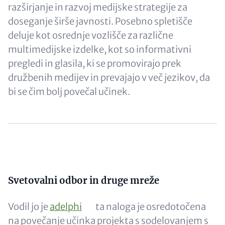
razširjanje in razvoj medijske strategije za
doseganje širše javnosti. Posebno spletišče
deluje kot osrednje vozlišče za različne
multimedijske izdelke, kot so informativni
pregledi in glasila, ki se promovirajo prek
družbenih medijev in prevajajo v več jezikov, da
bi se čim bolj povečal učinek.
Content
Content
Svetovalni odbor in druge mreže
Vodil jo je
adelphi
ta naloga je osredotočena
na povečanje učinka projekta s sodelovanjem s