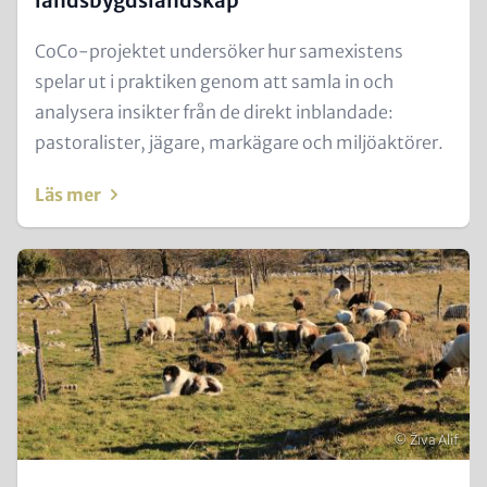
landsbygdslandskap
Text
CoCo-projektet undersöker hur samexistens
for
spelar ut i praktiken genom att samla in och
Teaser
analysera insikter från de direkt inblandade:
and
pastoralister, jägare, markägare och miljöaktörer.
Metatags
Läs mer
Teaser
Image
Copyright
© Živa Alif