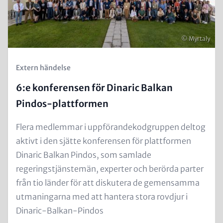
Copyright
© Myrtaly
Kicker
Extern händelse
(Teaser)
6:e konferensen för Dinaric Balkan
Pindos-plattformen
Text
Flera medlemmar i uppförandekodgruppen deltog
for
aktivt i den sjätte konferensen för plattformen
Teaser
Dinaric Balkan Pindos, som samlade
and
regeringstjänstemän, experter och berörda parter
Metatags
från tio länder för att diskutera de gemensamma
utmaningarna med att hantera stora rovdjur i
Dinaric-Balkan-Pindos