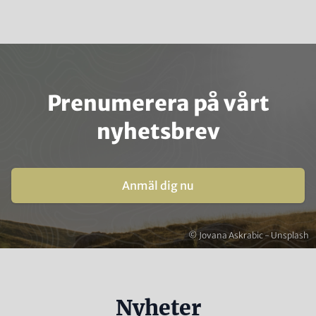
sida
sidan
sida
sidan
sida
Prenumerera på vårt
nyhetsbrev
Anmäl dig nu
Copyright
© Jovana Askrabic - Unsplash
Nyheter