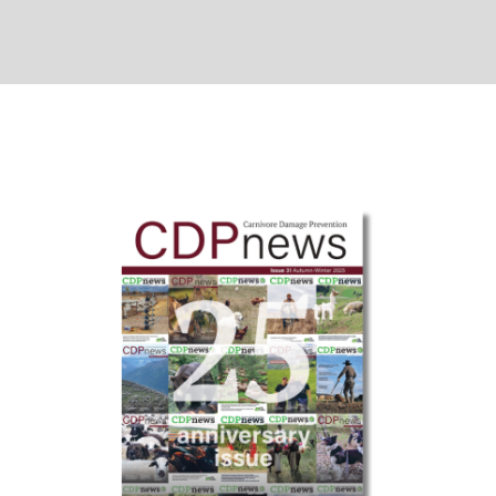
sida
sidan
sida
sidan
sida