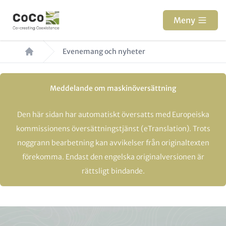
Hoppa
till
Meny
huvudinnehåll
Länkstig
Evenemang och nyheter
Meddelande om maskinöversättning
Den här sidan har automatiskt översatts med Europeiska
kommissionens översättningstjänst (eTranslation). Trots
noggrann bearbetning kan avvikelser från originaltexten
förekomma. Endast den engelska originalversionen är
rättsligt bindande.
Paragraphs