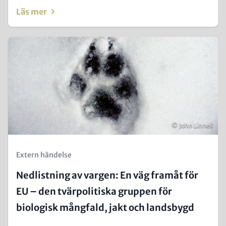
Läs mer
Teaser
Image
Copyright
© John Linnell
Kicker
Extern händelse
(Teaser)
Nedlistning av vargen: En väg framåt för
EU – den tvärpolitiska gruppen för
biologisk mångfald, jakt och landsbygd