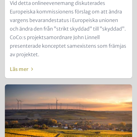
Text
Vid detta onlineevenemang diskuterades
for
Europeiska kommissionens förslag om att ändra
Teaser
vargens bevarandestatus i Europeiska unionen
and
och ändra den från ”strikt skyddad” till ”skyddad”.
Metatags
CoCo:s projektsamordnare John Linnell
presenterade konceptet samexistens som främjas
av projektet.
Läs mer
Teaser
Image