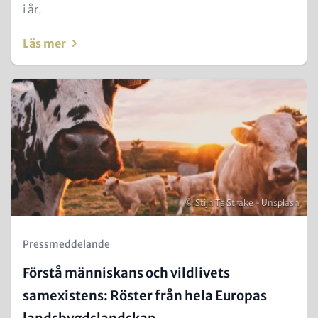
and
i år.
Metatags
Läs mer
Teaser
Image
Copyright
© Stijn Te Strake - Unsplash
Kicker
Pressmeddelande
(Teaser)
Förstå människans och vildlivets
samexistens: Röster från hela Europas