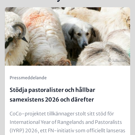
Views
Teaser
Reference
Image
Copyright
© Iuliu Illes
Kicker
Pressmeddelande
(Teaser)
Stödja pastoralister och hållbar
samexistens 2026 och därefter
Text
CoCo-projektet tillkännager stolt sitt stöd för
for
International Year of Rangelands and Pastoralists
Teaser
(IYRP) 2026, ett FN-initiativ som officiellt lanseras