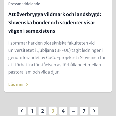
Kicker
Pressmeddelande
(Teaser)
Att överbrygga vildmark och landsbygd:
Slovenska bönder och studenter visar
vägen i samexistens
Text
I sommar har den biotekniska fakulteten vid
for
universitetet i Ljubljana (BF-UL) tagit ledningen i
Teaser
genomförandet av CoCo-projektet i Slovenien för
and
att förbättra förståelsen av förhållandet mellan
Metatags
pastoralism och vilda djur.
Läs mer
Paginering
1
2
3
4
7
…
Föregående
Första
Sida
Nuvarande
Sida
Sista
Nästa