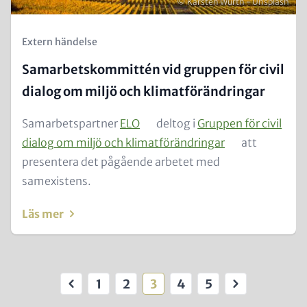
Copyright
© Karsten Wurth - Unsplash
Kicker
Extern händelse
(Teaser)
Samarbetskommittén vid gruppen för civil
dialog om miljö och klimatförändringar
Text
Samarbetspartner
ELO
deltog i
Gruppen för civil
for
dialog om miljö och klimatförändringar
att
Teaser
presentera det pågående arbetet med
and
samexistens.
Metatags
Läs mer
Paginering
1
2
3
4
5
Föregående
Första
Sida
Nuvarande
Sida
Sista
Nästa